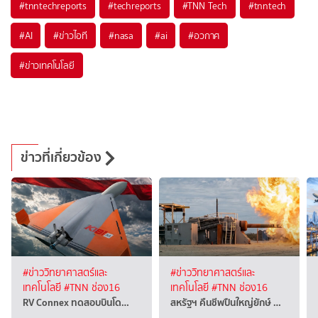
#
tnntechreports
#
techreports
#
TNN Tech
#
tnntech
#
AI
#
ข่าวไอที
#
nasa
#
ai
#
อวกาศ
#
ข่าวเทคโนโลยี
ข่าวที่เกี่ยวข้อง
#ข่าววิทยาศาสตร์และ
#ข่าววิทยาศาสตร์และ
เทคโนโลยี
#TNN ช่อง16
เทคโนโลยี
#TNN ช่อง16
RV Connex ทดสอบบินโด…
สหรัฐฯ คืนชีพปืนใหญ่ยักษ์ …