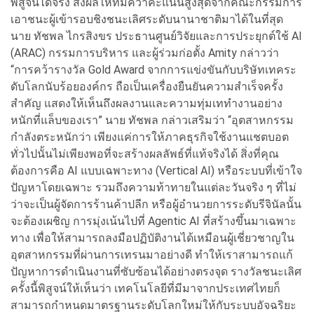
พิสูจน์ได้จริง ส่งผลให้ทีมคว้าคะแนนสูงสุดจากคณะกรรมการ
เอาชนะผู้เข้ารอบชิงชนะเลิศระดับนานาชาติมาได้ในที่สุด
นาย ทัชพล ไกรสิงขร ประธานศูนย์วิจัยและการประยุกต์ใช้ AI
(ARAC) กรรมการบริหาร และผู้ร่วมก่อตั้ง Amity กล่าวว่า
“การคว้ารางวัล Gold Award จากการแข่งขันกับบริษัทเทคระ
ดับโลกนับร้อยองค์กร ถือเป็นเครื่องยืนยันความสำเร็จครั้ง
สำคัญ แสดงให้เห็นถึงผลงานและความทุ่มเททำงานอย่าง
หนักที่แล็บของเรา” นาย ทัชพล กล่าวเสริมว่า “อุตสาหกรรม
กำลังตระหนักว่า เพียงแค่การให้ภาคธุรกิจใช้งานแชตบอต
ทั่วไปนั้นไม่เพียงพอที่จะสร้างผลลัพธ์ที่แท้จริงได้ สิ่งที่คุณ
ต้องการคือ AI แบบเฉพาะทาง (Vertical AI) หรือระบบที่เข้าใจ
ปัญหาโดยเฉพาะ รวมถึงความท้าทายในแต่ละวันจริง ๆ ที่ไม่
ว่าจะเป็นผู้จัดการร้านค้าปลีก หรือผู้อำนวยการระดับรีจินัลนั้น
จะต้องเผชิญ การมุ่งเน้นไปที่ Agentic AI ที่สร้างขึ้นมาเฉพาะ
ทาง เพื่อให้สามารถลงมือปฏิบัติงานได้เหมือนผู้เชี่ยวชาญใน
อุตสาหกรรมที่ผ่านการเทรนมาอย่างดี ทำให้เราสามารถแก้
ปัญหาการดำเนินงานที่ซับซ้อนได้อย่างตรงจุด รางวัลชนะเลิศ
ครั้งนี้พิสูจน์ให้เห็นว่า เทคโนโลยีที่มีมาจากประเทศไทยก็
สามารถกำหนดมาตรฐานระดับโลกใหม่ให้กับระบบอัจฉริยะ