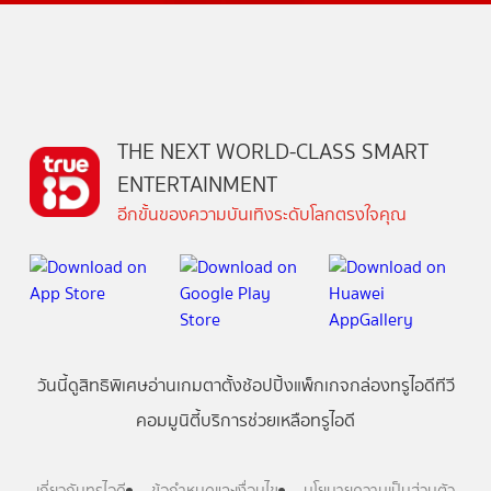
THE NEXT WORLD-CLASS SMART
ENTERTAINMENT
อีกขั้นของความบันเทิงระดับโลกตรงใจคุณ
วันนี้
ดู
สิทธิพิเศษ
อ่าน
เกม
ตาตั้ง
ช้อปปิ้ง
แพ็กเกจ
กล่องทรูไอดีทีวี
คอมมูนิตี้
บริการช่วยเหลือทรูไอดี