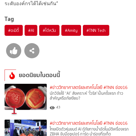
ระดับองค์กรได้ได้เช่นกัน”
Tag
#
อะมิตี้
#
AI
#
ไต้หวัน
#
Amity
#
TNN Tech
ยอดนิยมในตอนนี้
#ข่าววิทยาศาสตร์และเทคโนโลยี
#TNN ช่อง16
นักวิจัยใช้ “AI” สังเคราะห์ “ไวรัส”เป็นครั้งแรก ก้าว
สำคัญหรือภัยเงียบ?
1
43
#ข่าววิทยาศาสตร์และเทคโนโลยี
#TNN ช่อง16
ไทยเปิดตัวหุ่นยนต์ AI กู้ภัยทางน้ำอัตโนมัติเครื่องแรก
ZBHA จับมือซูเปอร์ การ์ด นำร่องที่ภูเก็ต