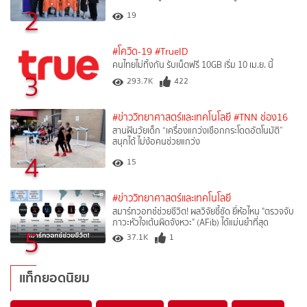
2
19
#โควิด-19
#TrueID
คนไทยไม่ทิ้งกัน รับเน็ตฟรี 10GB เริ่ม 10 เม.ย. นี้
3
293.7K
422
#ข่าววิทยาศาสตร์และเทคโนโลยี
#TNN ช่อง16
สานฝันวัยเด็ก “เครื่องแกว่งเชือกกระโดดอัตโนมัติ”
สนุกได้ ไม่ง้อคนช่วยแกว่ง
4
15
#ข่าววิทยาศาสตร์และเทคโนโลยี
สมาร์ทวอทช์ช่วยชีวิต! ผลวิจัยชี้ชัด ยี่ห้อไหน "ตรวจจับ
ภาวะหัวใจเต้นผิดจังหวะ" (AFib) ได้แม่นยำที่สุด
5
37.1K
1
แท็กยอดนิยม