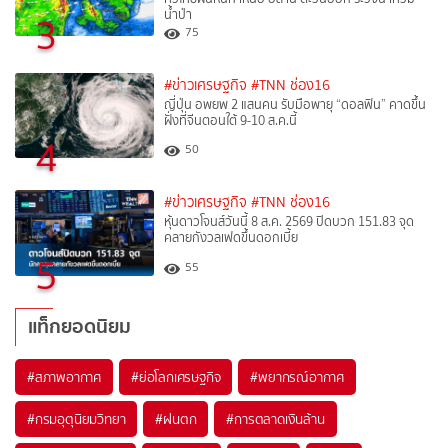
น้ำป่า
3
75
#ข่าวเศรษฐกิจ
#TNN ช่อง16
ญี่ปุ่น อพยพ 2 แสนคน รับมือพายุ “ดอลฟิน” คาดขึ้น
ฝั่งที่จีนตอนใต้ 9-10 ส.ค.นี้
4
50
#ข่าวเศรษฐกิจ
#TNN ช่อง16
หุ้นดาวโจนส์วันนี้ 8 ส.ค. 2569 ปิดบวก 151.83 จุด
คลายกังวลเฟดขึ้นดอกเบี้ย
5
55
แท็กยอดนิยม
#
สภาพอากาศ
#
ย่อโลกเศรษฐกิจ
#
พยากรณ์อากาศ
#
กรมอุตุนิยมวิทยา
#
ฝนตก
#
การตลาดเงินล้าน