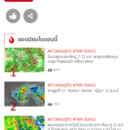
ยอดนิยมในตอนนี้
#ข่าวเศรษฐกิจ
#TNN ช่อง16
จับตาฝนระลอกใหญ่ 7–11 ส.ค. พายุดอลฟินหนุน
มรสุม ไทยฝนหนัก-คลื่นทะเลแรง
1
613
#ข่าวเศรษฐกิจ
#TNN ช่อง16
พายุลูกที่ 15 “จันหอม” จ่อถล่ม “ญี่ปุ่น” 11 ส.ค.นี้
2
315
#ข่าวเศรษฐกิจ
#TNN ช่อง16
พยากรณ์อากาศวันนี้ 8 ส.ค.69 อุตุฯ เตือน 8-11 ส.ค
ทั่วไทยฝนหนัก เหนือ อีสาน ตะวันออก ระวังน้ำท่วม-