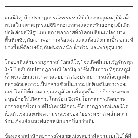
เอลนีโญ คือ ปรากฏการณ์ธรรมชาติที่เกิดจากอุณหภูมิผิวน้ำ
ทะเลในมหาสมุทรแปซิฟิกตอนกลางและตะวันออกอุ่นขึ้นผิด
ปกติ ส่งผลให้รูปแบบสภาพอากาศทั่วโลกเปลี่ยนแปลง บาง
พื้นที่เผชิญกับสภาพอากาศร้อนจัดและแห้งแล้งมากขึ้น ขณะที่
บางพื้นที่ต้องเผชิญกับฝนตกหนัก น้ำท่วม และพายุรุนแรง
โดยปกติแล้วปรากฎการณ์ “เอลนีโญ” จะเกิดขึ้นเป็นวัฏจักรทุก
3-5 ปี สลับกับปรากฎการณ์ “ลานีญา” ซึ่งเป็นภาวะที่อุณหภูมิ
น้ำทะเลเย็นลงกว่าค่าเฉลี่ยปกติ สองปรากฏการณ์นี้จะถูกคั่น
กลางด้วยสภาวะเป็นกลาง ซึ่งเป็นภาวะปกติ แต่ในช่วงระยะ
เวลาไม่กี่ปีที่ผ่านมา อุณหภูมิโลกเพิ่มสูงขึ้นจากกิจกรรมของ
มนุษย์ก่อให้เกิดภาวะโลกร้อน ยิ่งเพิ่มโอกาสการเกิดสภาพ
อากาศสุดขั้วอย่างที่ไม่เคยมีมีก่อน ซึ่งปรากฏการณ์เอลนีโญ
เป็นตัวเร่งและเพิ่มความรุนแรงของภัยธรรมชาติ คลื่นความ
ร้อน ภัยแล้ง และฝนตกหนักมากขึ้นกว่าเดิม
ข้อมูลจากสำนักพยากรณ์หลายแห่งระบุว่ามีความเป็นไปได้ที่