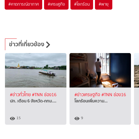
#
คาดการณ์อากาศ
#
เศรษฐกิจ
#
โลกร้อน
#
พายุ
ข่าวที่เกี่ยวข้อง
#ข่าวทั่วไทย
#TNN ช่อง16
#ข่าวเศรษฐกิจ
#TNN ช่อง16
ปภ. เตือน 6 จังหวัด-กทม.…
โลกร้อนเพิ่มความ…
15
9