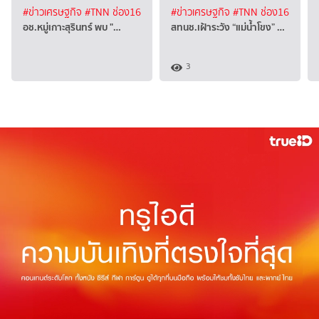
#ข่าวเศรษฐกิจ
#TNN ช่อง16
#ข่าวเศรษฐกิจ
#TNN ช่อง16
อช.หมู่เกาะสุรินทร์ พบ "…
สทนช.เฝ้าระวัง “แม่น้ำโขง” …
3