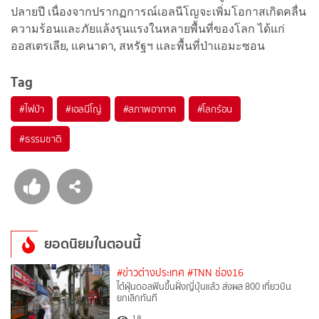
ปลายปี เนื่องจากปรากฏการณ์เอลนีโญจะเพิ่มโอกาสเกิดคลื่น
ความร้อนและภัยแล้งรุนแรงในหลายพื้นที่ของโลก ได้แก่
ออสเตรเลีย, แคนาดา, สหรัฐฯ และพื้นที่ป่าแอมะซอน
Tag
#
ไฟป่า
#
เอลนีโญ่
#
สภาพอากาศ
#
โลกร้อน
#
ธรรมชาติ
ยอดนิยมในตอนนี้
#ข่าวต่างประเทศ
#TNN ช่อง16
ไต้ฝุ่นดอลฟินขึ้นฝั่งญี่ปุ่นแล้ว ส่งผล 800 เที่ยวบิน
ยกเลิกทันที
18