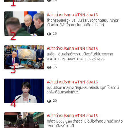
1
#ข่าวต่างประเทศ
#TNN ช่อง16
ข่าวกรองสหรัฐฯ ประเมิน รัสเซียอาจทดสอบ “นาโต”
เลือกโจมตีจำกัดวง เน้นบอลติก-โปแลนด์
2
16
#ข่าวต่างประเทศ
#TNN ช่อง16
สหรัฐฯ เดินหน้าสร้างระบบป้องกันขีปนาวุธจาก
อวกาศ กำหนดงบฯ- กรอบเวลาสร้างแล้ว
3
15
#ข่าวต่างประเทศ
#TNN ช่อง16
ญี่ปุ่นประกาศสร้าง “หลุมหลบภัยขีปนาวุธ” ใต้สถานี
รถไฟใต้ดินกรุงโตเกียว
4
20
#ข่าวต่างประเทศ
#TNN ช่อง16
กล้อง Body Cam ตำรวจ ไม่ได้มีไว้ทำคอนเทนต์ แต่คือ
“พยานอิสระ” ในคดี