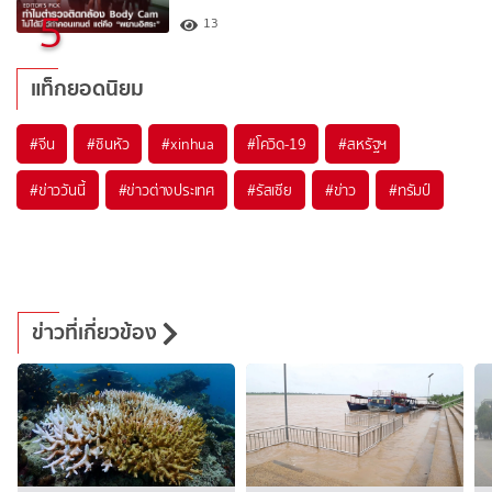
5
13
แท็กยอดนิยม
#
จีน
#
ซินหัว
#
xinhua
#
โควิด-19
#
สหรัฐฯ
#
ข่าววันนี้
#
ข่าวต่างประเทศ
#
รัสเซีย
#
ข่าว
#
ทรัมป์
ข่าวที่เกี่ยวข้อง