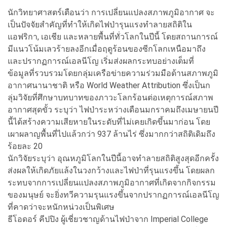
นักวิทยาศาสตร์เตือนว่า การเปลี่ยนแปลงสภาพภูมิอากาศ จะ
เป็นปัจจัยสำคัญที่ทำให้เกิดไฟป่ารุนแรงทำลายสถิติใน
แอฟริกา, เอเชีย และหลายพื้นที่ทั่วโลกในปีนี้ โดยสถานการณ์
มีแนวโน้มเลวร้ายลงอีกเมื่อฤดูร้อนของซีกโลกเหนือมาถึง
และปรากฏการณ์เอลนีโญ เริ่มส่งผลกระทบอย่างเต็มที่
ข้อมูลที่รวบรวมโดยกลุ่มเครือข่ายความร่วมมือด้านสภาพภูมิ
อากาศนานาชาติ หรือ World Weather Attribution ซึ่งเป็นก
ลุ่มวิจัยที่ศึกษาบทบาทของภาวะโลกร้อนต่อเหตุการณ์สภาพ
อากาศสุดขั้ว ระบุว่า ไฟป่าระหว่างเดือนมกราคมถึงเมษายนปี
นี้ได้สร้างความเสียหายในระดับที่ไม่เคยเกิดขึ้นมาก่อน โดย
เผาผลาญพื้นที่ไปแล้วกว่า 937 ล้านไร่ ซึ่งมากกว่าสถิติเดิมถึง
ร้อยละ 20
นักวิจัยระบุว่า อุณหภูมิโลกในปีนี้อาจทำลายสถิติสูงสุดอีกครั้ง
ส่งผลให้เกิดภัยแล้งในวงกว้างและไฟป่าที่รุนแรงขึ้น โดยผลก
ระทบจากการเปลี่ยนแปลงสภาพภูมิอากาศที่เกิดจากกิจกรรม
ของมนุษย์ จะยิ่งทวีความรุนแรงขึ้นจากปรากฏการณ์เอลนีโญ
ที่คาดว่าจะหนักหน่วงเป็นพิเศษ
ธีโอดอร์ คีปปิง ผู้เชี่ยวชาญด้านไฟป่าจาก Imperial College