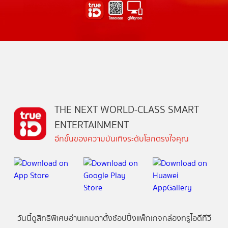
THE NEXT WORLD-CLASS SMART
ENTERTAINMENT
อีกขั้นของความบันเทิงระดับโลกตรงใจคุณ
วันนี้
ดู
สิทธิพิเศษ
อ่าน
เกม
ตาตั้ง
ช้อปปิ้ง
แพ็กเกจ
กล่องทรูไอดีทีวี