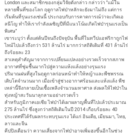
London และสมาชิกของกลุ่มวิจัยดังกล่าว กล่าวว่า "แม้ใน
หลายพื้นที่ของโลก ฤดูกาลไฟป่าหลักจะยังมาไม่ถึง แต่การ
เริ่มต้นที่รุนแรงเช่นนี้ ประกอบกับการคาดการณ์ว่าจะเกิดเอ
ลนีโญ ทำให้เรากำลังเผชิญปีที่มีแนวโน้มเกิดไฟป่ารุนแรงเป็น
พิเศษ"
เขาระบุว่า ตั้งแต่ต้นปีจนถึงปัจจุบัน พื้นที่ในทวีปแอฟริกาถูกไฟ
ไหม้ไปแล้วถึงกว่า 531 ล้านไร่ มากกว่าสถิติเดิมที่ 431 ล้านไร่
ถึงร้อยละ 23
สาเหตุสำคัญมาจากการเปลี่ยนแปลงอย่างรวดเร็วจากสภาพ
อากาศที่ชุ่มชื้นมากไปสู่ความแห้งแล้งอย่างรุนแรง
ปริมาณฝนที่สูงในฤดูกาลก่อนหน้าทำให้หญ้าและพืชพรรณ
เติบโตจำนวนมาก เมื่อเข้าสู่ช่วงอากาศร้อนและแห้งแล้ง พืช
เหล่านี้จึงกลายเป็นเชื้อเพลิงจำนวนมหาศาล ส่งผลให้ไฟป่าใน
ทุ่งหญ้าสะวันนาลุกลามอย่างรวดเร็ว
สำหรับภูมิภาคเอเชีย ไฟป่าได้เผาผลาญพื้นที่ไปแล้วประมาณ
275 ล้านไร่ ซึ่งสูงกว่าสถิติเดิมในปี 2014 เกือบร้อยละ 40
ประเทศที่ได้รับผลกระทบรุนแรง ได้แก่ อินเดีย, เมียนมา, ไทย,
ลาวและจีน
คีปปิงเตือนว่า ความเสี่ยงจากไฟป่าอาจเพิ่มสูงขึ้นอีกในช่วง