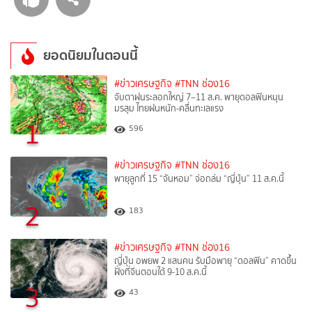
ยอดนิยมในตอนนี้
#ข่าวเศรษฐกิจ
#TNN ช่อง16
จับตาฝนระลอกใหญ่ 7–11 ส.ค. พายุดอลฟินหนุน
มรสุม ไทยฝนหนัก-คลื่นทะเลแรง
1
596
#ข่าวเศรษฐกิจ
#TNN ช่อง16
พายุลูกที่ 15 “จันหอม” จ่อถล่ม “ญี่ปุ่น” 11 ส.ค.นี้
2
183
#ข่าวเศรษฐกิจ
#TNN ช่อง16
ญี่ปุ่น อพยพ 2 แสนคน รับมือพายุ “ดอลฟิน” คาดขึ้น
ฝั่งที่จีนตอนใต้ 9-10 ส.ค.นี้
3
43