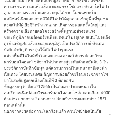
ในปีที่ผ่านมา หลายพื้นที่เผชิญสภาพอากาศสุดขั้ว ทั้งคลื่น
ความร้อน ความแห้งแล้ง และลมกระโชกแรง ซึ่งทำให้ไฟป่า
ลุกลามอย่างรวดเร็วและควบคุมได้ยาก โดยเฉพาะใน
แคลิฟอร์เนียและเกาหลีใต้ที่ไฟป่าได้ลุกลามเข้าสู่พื้นที่ชุมชน
ส่งผลให้มีผู้เสียชีวิตจำนวนมาก เกิดการอพยพครั้งใหญ่ และ
สร้างความเสียหายต่อโครงสร้างพื้นฐานอย่างรุนแรง
ขณะที่ภูมิภาคเมดิเตอร์เรเนียน ตั้งแต่โปรตุเกส สเปน ไปจนถึง
ตุรกี เผชิญภัยแล้งและอุณหภูมิสูงเป็นประวัติการณ์ ซึ่งเป็น
ปัจจัยสำคัญที่กระตุ้นให้เกิดไฟป่ารุนแรง
แม้ว่าพื้นที่ไฟไหม้ทั่วโลกจะลดลง ส่งผลให้การปล่อยก๊าซ
คาร์บอนไดออกไซด์จากไฟป่าลดลงสู่ระดับต่ำสุดอันดับ 3 ใน
ประวัติการบันทึกข้อมูล แต่สถานการณ์ในแคนาดายังคงน่า
เป็นห่วง โดยประเทศเผชิญการปล่อยก๊าซเรือนกระจกจากไฟ
ป่าในระดับสูงต่อเนื่องเป็นปีที่ 3 ติดต่อกัน
ข้อมูลระบุว่า ตั้งแต่ปี 2566 เป็นต้นมา ป่าเขตหนาวใน
อเมริกาเหนือปล่อยก๊าซคาร์บอนไดออกไซด์สะสมเกือบ 4,000
ล้านตัน มากกว่าปริมาณการปล่อยก๊าซรวมตลอดช่วง 15 ปี
ก่อนหน้านั้น
นอกจากส่งผลต่อภาวะโลกร้อนแล้ว ควันไฟป่ายังเป็นภัย