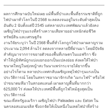
ผลการศึกษาฉบับใหม่เผย แม้พื้นที่ป่าและพื้นที่ธรรมชาติที่ถูก
ไฟป่าเผาทั่วโลกในปี 2568 จะลดลงจนอยู่ในระดับต่ำสุดเป็น
อันดับ 2 นับตั้งแต่ปี 2545 แต่หลายประเทศพัฒนาแล้วยังคง
เผชิญไฟป่ารุนแรงที่สร้างความเสียหายอย่างหนักต่อชีวิต
ทรัพย์สิน และเศรษฐกิจ
งานวิจัยระบุว่า ในปี 2568 พื้นที่ทั่วโลกถูกไฟป่าเผาผลาญรวม
ประมาณ 2,094 ล้านไร่ ลดลงจากหลายปีที่ผ่านมา โดยมีปัจจัย
สำคัญมาจากการขยายตัวของพื้นที่เกษตรในแอฟริกา ซึ่ง
ทำให้ภูมิทัศน์ถูกแบ่งแยกออกเป็นแปลงย่อย ส่งผลให้ไฟป่า
ขนาดใหญ่ในทุ่งหญ้าสะวันนาแพร่กระจายได้ยากขึ้น
อย่างไรก็ตาม หลายประเทศกลับเผชิญเหตุไฟป่ารุนแรงเป็น
ประวัติการณ์ โดยในสหราชอาณาจักรเกิด “เมกะไฟร์” หรือไฟ
ป่าขนาดมหึมาในสกอตแลนด์ เผาผลาญพื้นที่มากกว่า
625,000 ไร่ ส่งผลให้ประเทศมีพื้นที่ถูกไฟไหม้สูงสุดเป็น
ประวัติการณ์
ขณะที่สหรัฐอเมริกา เผชิญไฟป่า Palisades และ Eaton ใน
นครลอสแอนเจลิส ซึ่งถูกจัดให้เป็นหนึ่งในเหตุไฟป่าที่สร้าง