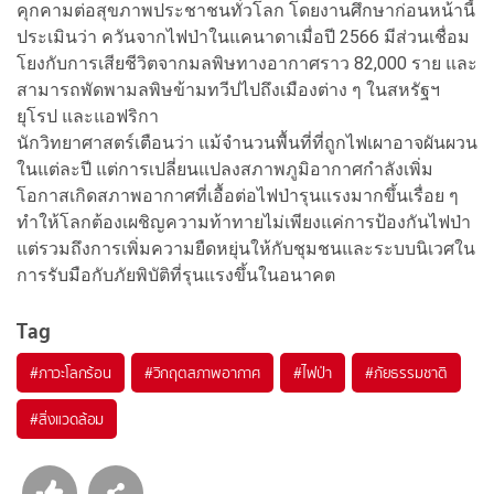
คุกคามต่อสุขภาพประชาชนทั่วโลก โดยงานศึกษาก่อนหน้านี้
ประเมินว่า ควันจากไฟป่าในแคนาดาเมื่อปี 2566 มีส่วนเชื่อม
โยงกับการเสียชีวิตจากมลพิษทางอากาศราว 82,000 ราย และ
สามารถพัดพามลพิษข้ามทวีปไปถึงเมืองต่าง ๆ ในสหรัฐฯ
ยุโรป และแอฟริกา
นักวิทยาศาสตร์เตือนว่า แม้จำนวนพื้นที่ที่ถูกไฟเผาอาจผันผวน
ในแต่ละปี แต่การเปลี่ยนแปลงสภาพภูมิอากาศกำลังเพิ่ม
โอกาสเกิดสภาพอากาศที่เอื้อต่อไฟป่ารุนแรงมากขึ้นเรื่อย ๆ
ทำให้โลกต้องเผชิญความท้าทายไม่เพียงแค่การป้องกันไฟป่า
แต่รวมถึงการเพิ่มความยืดหยุ่นให้กับชุมชนและระบบนิเวศใน
การรับมือกับภัยพิบัติที่รุนแรงขึ้นในอนาคต
Tag
#
ภาวะโลกร้อน
#
วิกฤตสภาพอากาศ
#
ไฟป่า
#
ภัยธรรมชาติ
#
สิ่งแวดล้อม