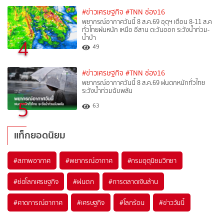
#ข่าวเศรษฐกิจ
#TNN ช่อง16
พยากรณ์อากาศวันนี้ 8 ส.ค.69 อุตุฯ เตือน 8-11 ส.ค
ทั่วไทยฝนหนัก เหนือ อีสาน ตะวันออก ระวังน้ำท่วม-
น้ำป่า
4
49
#ข่าวเศรษฐกิจ
#TNN ช่อง16
พยากรณ์อากาศวันนี้ 8 ส.ค.69 ฝนตกหนักทั่วไทย
ระวังน้ำท่วมฉับพลัน
5
63
แท็กยอดนิยม
#
สภาพอากาศ
#
พยากรณ์อากาศ
#
กรมอุตุนิยมวิทยา
#
ย่อโลกเศรษฐกิจ
#
ฝนตก
#
การตลาดเงินล้าน
#
คาดการณ์อากาศ
#
เศรษฐกิจ
#
โลกร้อน
#
ข่าววันนี้