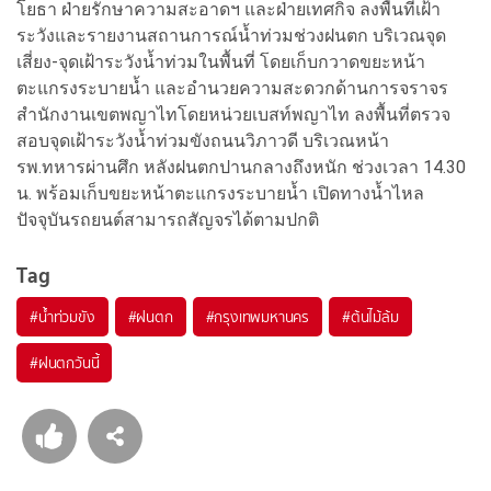
โยธา ฝ่ายรักษาความสะอาดฯ และฝ่ายเทศกิจ ลงพื้นที่เฝ้า
ระวังและรายงานสถานการณ์น้ำท่วมช่วงฝนตก บริเวณจุด
เสี่ยง-จุดเฝ้าระวังน้ำท่วมในพื้นที่ โดยเก็บกวาดขยะหน้า
ตะแกรงระบายน้ำ และอำนวยความสะดวกด้านการจราจร
สำนักงานเขตพญาไทโดยหน่วยเบสท์พญาไท ลงพื้นที่ตรวจ
สอบจุดเฝ้าระวังน้ำท่วมขังถนนวิภาวดี บริเวณหน้า
รพ.ทหารผ่านศึก หลังฝนตกปานกลางถึงหนัก ช่วงเวลา 14.30
น. พร้อมเก็บขยะหน้าตะแกรงระบายน้ำ เปิดทางน้ำไหล
ปัจจุบันรถยนต์สามารถสัญจรได้ตามปกติ
Tag
#
น้ำท่วมขัง
#
ฝนตก
#
กรุงเทพมหานคร
#
ต้นไม้ล้ม
#
ฝนตกวันนี้