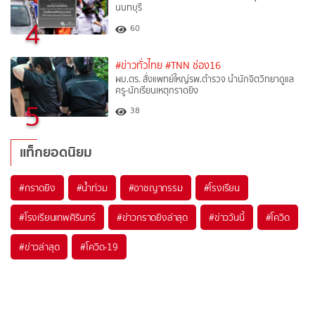
นนทบุรี
4
60
#ข่าวทั่วไทย
#TNN ช่อง16
ผบ.ตร. สั่งแพทย์ใหญ่รพ.ตำรวจ นำนักจิตวิทยาดูแล
ครู-นักเรียนเหตุกราดยิง
5
38
แท็กยอดนิยม
#
กราดยิง
#
น้ำท่วม
#
อาชญากรรม
#
โรงเรียน
#
โรงเรียนเทพศิรินทร์
#
ข่าวกราดยิงล่าสุด
#
ข่าววันนี้
#
โควิด
#
ข่าวล่าสุด
#
โควิด-19