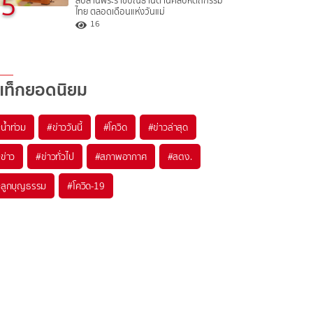
5
สืบสานพระราชปณิธานด้านศิลปหัตถกรรม
ไทย ตลอดเดือนแห่งวันแม่
16
แท็กยอดนิยม
#
น้ำท่วม
#
ข่าววันนี้
#
โควิด
#
ข่าวล่าสุด
#
ข่าว
#
ข่าวทั่วไป
#
สภาพอากาศ
#
สตง.
#
ลูกบุญธรรม
#
โควิด-19