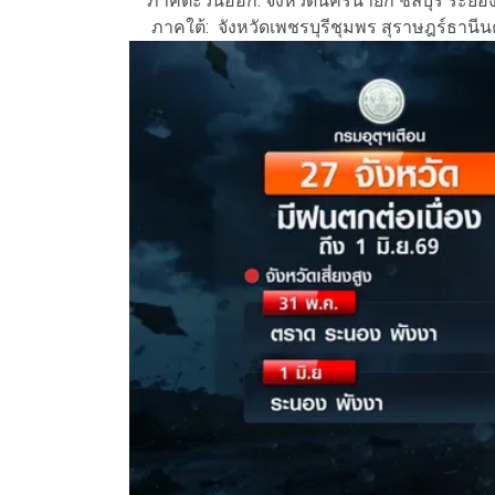
ภาคตะวันออก: จังหวัดนครนายก ชลบุรี ระยอง
ภาคใต้: จังหวัดเพชรบุรีชุมพร สุราษฎร์ธานีนค