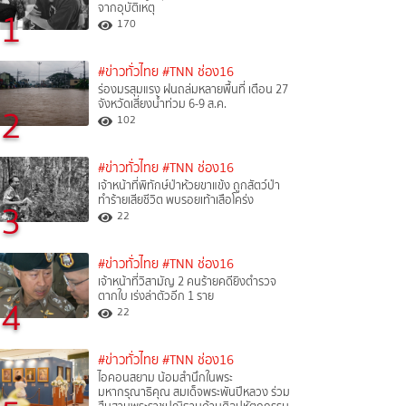
จากอุบัติเหตุ
1
170
#ข่าวทั่วไทย
#TNN ช่อง16
ร่องมรสุมแรง ฝนถล่มหลายพื้นที่ เตือน 27
จังหวัดเสี่ยงน้ำท่วม 6-9 ส.ค.
2
102
#ข่าวทั่วไทย
#TNN ช่อง16
เจ้าหน้าที่พิทักษ์ป่าห้วยขาแข้ง ถูกสัตว์ป่า
ทำร้ายเสียชีวิต พบรอยเท้าเสือโคร่ง
3
22
#ข่าวทั่วไทย
#TNN ช่อง16
เจ้าหน้าที่วิสามัญ 2 คนร้ายคดียิงตำรวจ
ตากใบ เร่งล่าตัวอีก 1 ราย
4
22
#ข่าวทั่วไทย
#TNN ช่อง16
ไอคอนสยาม น้อมสำนึกในพระ
มหากรุณาธิคุณ สมเด็จพระพันปีหลวง ร่วม