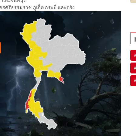
 และจันทบุรี
รศรีธรรมราช ภูเก็ต กระบี่ และตรัง