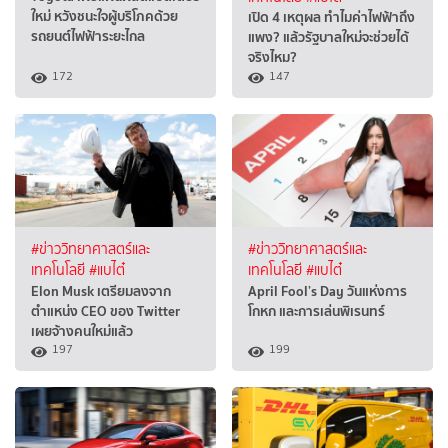
ใหม่ หวังชนะใจผู้บริโภคด้วย
เปิด 4 เหตุผล ทำไมค่าไฟฟ้าถึง
รถยนต์ไฟฟ้าระยะไกล
แพง? แล้วรัฐบาลใหม่จะช่วยได้
จริงไหม?
172
147
#ข่าววิทยาศาสตร์และ
#ข่าววิทยาศาสตร์และ
เทคโนโลยี
#แบไต๋
เทคโนโลยี
#แบไต๋
Elon Musk เตรียมลงจาก
April Fool’s Day วันแห่งการ
ตำแหน่ง CEO ของ Twitter
โกหก และการเล่นพิเรนทร์
เผยจ้างคนใหม่แล้ว
197
199