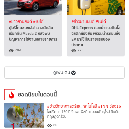
#ข่าวยานยนต์
#แบไต๋
#ข่าวยานยนต์
#แบไต๋
ผู้บริโภคชนะแล้ว! ศาลตัดสิน
DHL Express ตอกย้ำแนวคิดโล
เรียกคืน Mazda 2 หลังพบ
จิสติกส์ยั่งยืน พร้อมนำรถขนส่ง
ปัญหาการใช้งานหลายรายการ
EV มาใช้เป็นรายแรกของ
ประเทศ
204
223
ดูเพิ่มเติม
ยอดนิยมในตอนนี้
#ข่าววิทยาศาสตร์และเทคโนโลยี
#TNN ช่อง16
ไขปริศนา 150 ปี จีนพบพืชกินแมลงพันธุ์ใหม่ ยืนยัน
ทฤษฎีดาร์วิน
1
80