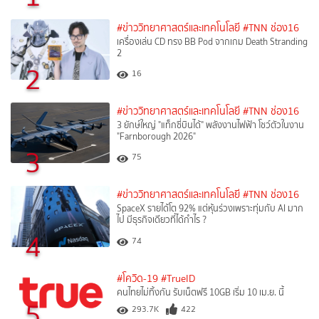
#ข่าววิทยาศาสตร์และเทคโนโลยี
#TNN ช่อง16
เครื่องเล่น CD ทรง BB Pod จากเกม Death Stranding
2
2
16
#ข่าววิทยาศาสตร์และเทคโนโลยี
#TNN ช่อง16
3 ยักษ์ใหญ่ "แท็กซี่บินได้" พลังงานไฟฟ้า โชว์ตัวในงาน
"Farnborough 2026"
3
75
#ข่าววิทยาศาสตร์และเทคโนโลยี
#TNN ช่อง16
SpaceX รายได้โต 92% แต่หุ้นร่วงเพราะทุ่มกับ AI มาก
ไป มีธุรกิจเดียวที่ได้กำไร ?
4
74
#โควิด-19
#TrueID
คนไทยไม่ทิ้งกัน รับเน็ตฟรี 10GB เริ่ม 10 เม.ย. นี้
5
293.7K
422