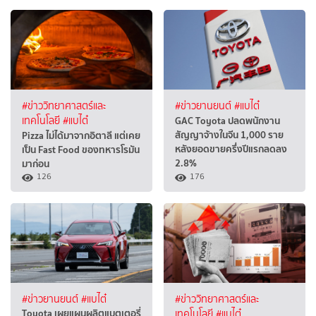
#ข่าววิทยาศาสตร์และ
#ข่าวยานยนต์
#แบไต๋
GAC Toyota ปลดพนักงาน
เทคโนโลยี
#แบไต๋
สัญญาจ้างในจีน 1,000 ราย
Pizza ไม่ได้มาจากอิตาลี แต่เคย
หลังยอดขายครึ่งปีแรกลดลง
เป็น Fast Food ของทหารโรมัน
2.8%
มาก่อน
126
176
#ข่าวยานยนต์
#แบไต๋
#ข่าววิทยาศาสตร์และ
Toyota เผยแผนผลิตแบตเตอรี่
เทคโนโลยี
#แบไต๋