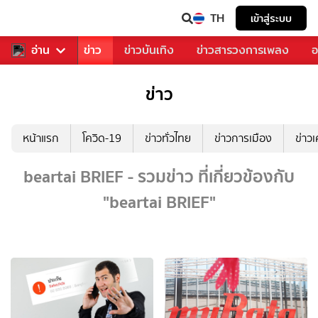
TH
เข้าสู่ระบบ
บคุณ
อ่าน
กีฬา
ข่าว
ข่าวบันเทิง
ข่าวสารวงการเพลง
อ
ข่าว
หน้าแรก
โควิด-19
ข่าวทั่วไทย
ข่าวการเมือง
ข่าว
beartai BRIEF - รวมข่าว ที่เกี่ยวข้องกับ
"beartai BRIEF"