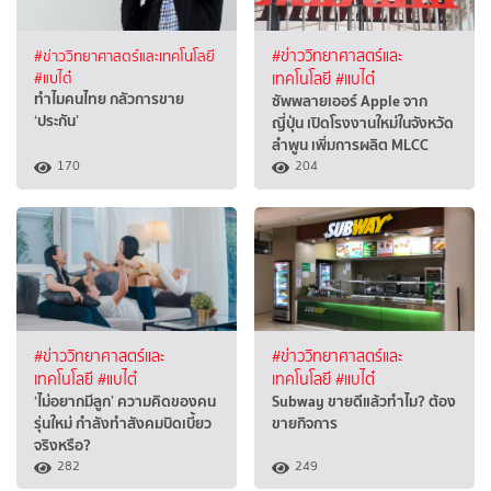
#ข่าววิทยาศาสตร์และเทคโนโลยี
#ข่าววิทยาศาสตร์และ
#แบไต๋
เทคโนโลยี
#แบไต๋
ทำไมคนไทย กลัวการขาย
ซัพพลายเออร์ Apple จาก
‘ประกัน’
ญี่ปุ่น เปิดโรงงานใหม่ในจังหวัด
ลำพูน เพิ่มการผลิต MLCC
170
204
#ข่าววิทยาศาสตร์และ
#ข่าววิทยาศาสตร์และ
เทคโนโลยี
#แบไต๋
เทคโนโลยี
#แบไต๋
‘ไม่อยากมีลูก’ ความคิดของคน
Subway ขายดีแล้วทำไม? ต้อง
รุ่นใหม่ กำลังทำสังคมบิดเบี้ยว
ขายกิจการ
จริงหรือ?
282
249