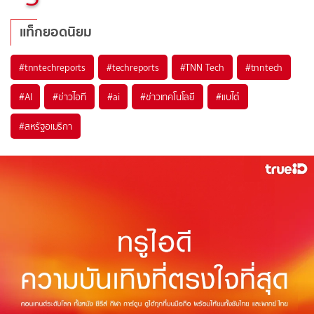
แท็กยอดนิยม
#
tnntechreports
#
techreports
#
TNN Tech
#
tnntech
#
AI
#
ข่าวไอที
#
ai
#
ข่าวเทคโนโลยี
#
แบไต๋
#
สหรัฐอเมริกา