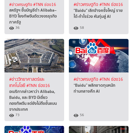
#ข่าวเศรษฐกิจ
#TNN ช่อง16
#ข่าวเศรษฐกิจ
#TNN ช่อง16
สหรัฐฯ ขึ้นบัญชีดำ Alibaba–
"Baidu" เลิกจ้างครั้งใหญ่ ราย
BYD โยงทัพจีนตัดวงจรธุรกิจ
ได้-กำไรร่วง หันทุ่มสู่ AI
ภาครัฐ
36
58
#ข่าววิทยาศาสตร์และ
#ข่าวเศรษฐกิจ
#TNN ช่อง16
“Baidu” พลิกขาดทุนหนัก
เทคโนโลยี
#TNN ช่อง16
ท่ามกลางศึก AI
อเมริกากล่าวหาว่า Alibaba,
Baidu, และ BYD มีเอี่ยว
กองทัพจีน แต่ยังไม่ถึงขั้นแบน
จากประเทศ
73
56