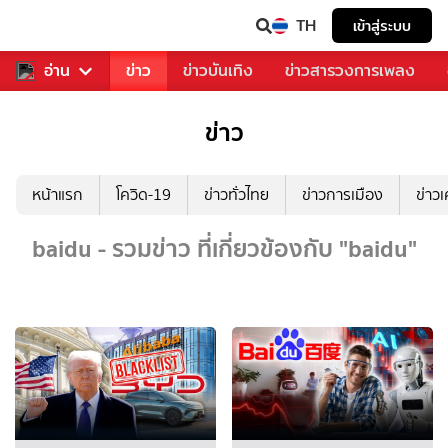
TH
เข้าสู่ระบบ
ับคุณ
อ่าน
กีฬา
ข่าว
ข่าวบันเทิง
ข่าวสารวงการเพลง
ข่าว
หน้าแรก
โควิด-19
ข่าวทั่วไทย
ข่าวการเมือง
ข่าว
baidu - รวมข่าว ที่เกี่ยวข้องกับ "baidu"