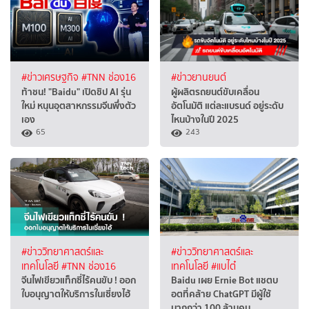
#ข่าวเศรษฐกิจ
#TNN ช่อง16
#ข่าวยานยนต์
ท้าชน! "Baidu" เปิดชิป AI รุ่น
ผู้ผลิตรถยนต์ขับเคลื่อน
ใหม่ หนุนอุตสาหกรรมจีนพึ่งตัว
อัตโนมัติ แต่ละแบรนด์ อยู่ระดับ
เอง
ไหนบ้างในปี 2025
65
243
#ข่าววิทยาศาสตร์และ
#ข่าววิทยาศาสตร์และ
เทคโนโลยี
#TNN ช่อง16
เทคโนโลยี
#แบไต๋
จีนไฟเขียวแท็กซี่ไร้คนขับ ! ออก
Baidu เผย Ernie Bot แชตบ
ใบอนุญาตให้บริการในเซี่ยงไฮ้
อตที่คล้าย ChatGPT มีผู้ใช้
มากกว่า 100 ล้านคน