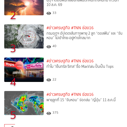
อุตุฯ เตือนพื้นที่เสี่ยงภัยฝนตกหนักถึงหนักมากวันที่
10 ส.ค. 69
2
33
#ข่าวเศรษฐกิจ
#TNN ช่อง16
กรมอุตุฯ อัปเดตเส้นทางพายุ 2 ลูก “ดอลฟิน” และ “จัน
หอม” ไม่เข้าไทย-อยู่ห่างไกลมาก
3
40
#ข่าวเศรษฐกิจ
#TNN ช่อง16
ทำไม "เซ็นทรัล รีเทล" ซื้อ MaxValu ปั้นเป็น Tops
4
22
#ข่าวเศรษฐกิจ
#TNN ช่อง16
พายุลูกที่ 15 “จันหอม” จ่อถล่ม “ญี่ปุ่น” 11 ส.ค.นี้
5
375