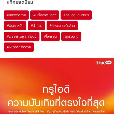
แท็กยอดนิยม
#
สภาพอากาศ
#
ย่อโลกเศรษฐกิจ
#
กรมอุตุนิยมวิทยา
#
ฝนตกหนัก
#
น้ำท่วม
#
การตลาดเงินล้าน
#
พยากรณ์อากาศวันนี้
#
โลกร้อน
#
เศรษฐกิจ
#
พยากรณ์อากาศ