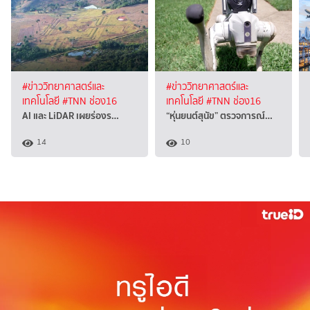
#ข่าววิทยาศาสตร์และ
#ข่าววิทยาศาสตร์และ
เทคโนโลยี
#TNN ช่อง16
เทคโนโลยี
#TNN ช่อง16
AI และ LiDAR เผยร่องร…
“หุ่นยนต์สุนัข” ตรวจการณ์…
14
10