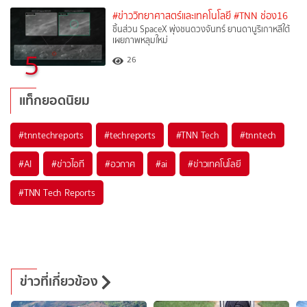
#ข่าววิทยาศาสตร์และเทคโนโลยี
#TNN ช่อง16
ชิ้นส่วน SpaceX พุ่งชนดวงจันทร์ ยานดานูริเกาหลีใต้
เผยภาพหลุมใหม่
5
26
แท็กยอดนิยม
#
tnntechreports
#
techreports
#
TNN Tech
#
tnntech
#
AI
#
ข่าวไอที
#
อวกาศ
#
ai
#
ข่าวเทคโนโลยี
#
TNN Tech Reports
ข่าวที่เกี่ยวข้อง