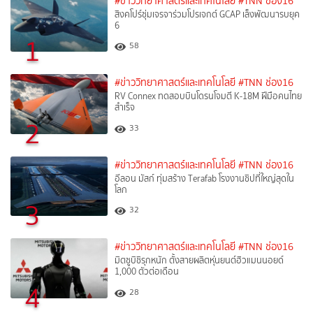
#ข่าววิทยาศาสตร์และเทคโนโลยี
#TNN ช่อง16
สิงคโปร์ซุ่มเจรจาร่วมโปรเจกต์ GCAP เล็งพัฒนารบยุค
6
1
58
#ข่าววิทยาศาสตร์และเทคโนโลยี
#TNN ช่อง16
RV Connex ทดสอบบินโดรนโจมตี K-18M ฝีมือคนไทย
สำเร็จ
2
33
#ข่าววิทยาศาสตร์และเทคโนโลยี
#TNN ช่อง16
อีลอน มัสก์ ทุ่มสร้าง Terafab โรงงานชิปที่ใหญ่สุดใน
โลก
3
32
#ข่าววิทยาศาสตร์และเทคโนโลยี
#TNN ช่อง16
มิตซูบิชิรุกหนัก ตั้งสายผลิตหุ่นยนต์ฮิวแมนนอยด์
1,000 ตัวต่อเดือน
4
28