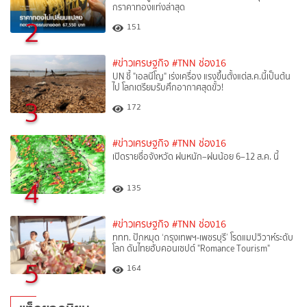
กราคาทองแท่งล่าสุด
2
151
#ข่าวเศรษฐกิจ
#TNN ช่อง16
UN ชี้ "เอลนีโญ" เร่งเครื่อง แรงขึ้นตั้งแต่ส.ค.นี้เป็นต้น
ไป โลกเตรียมรับศึกอากาศสุดขั้ว!
3
172
#ข่าวเศรษฐกิจ
#TNN ช่อง16
เปิดรายชื่อจังหวัด ฝนหนัก–ฝนน้อย 6–12 ส.ค. นี้
4
135
#ข่าวเศรษฐกิจ
#TNN ช่อง16
ททท. ปักหมุด ‘กรุงเทพฯ-เพชรบุรี’ โรดแมปวิวาห์ระดับ
โลก ดันไทยฮับคอนเซปต์ "Romance Tourism"
5
164