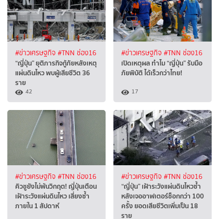
#ข่าวเศรษฐกิจ
#TNN ช่อง16
#ข่าวเศรษฐกิจ
#TNN ช่อง16
“ญี่ปุ่น” ยุติภารกิจกู้ภัยหลังเหตุ
เปิดเหตุผล ทำไม “ญี่ปุ่น” รับมือ
แผ่นดินไหว พบผู้เสียชีวิต 36
ภัยพิบัติ ได้เร็วกว่าไทย!
ราย
42
17
#ข่าวเศรษฐกิจ
#TNN ช่อง16
#ข่าวเศรษฐกิจ
#TNN ช่อง16
คิวชูยังไม่พ้นวิกฤต! ญี่ปุ่นเตือน
“ญี่ปุ่น” เฝ้าระวังแผ่นดินไหวซ้ำ
เฝ้าระวังแผ่นดินไหว เสี่ยงซ้ำ
หลังเจออาฟเตอร์ช็อกกว่า 100
ภายใน 1 สัปดาห์
ครั้ง ยอดเสียชีวิตเพิ่มเป็น 18
ราย