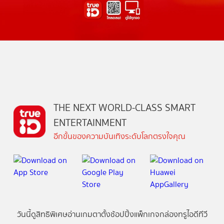
THE NEXT WORLD-CLASS SMART
ENTERTAINMENT
อีกขั้นของความบันเทิงระดับโลกตรงใจคุณ
วันนี้
ดู
สิทธิพิเศษ
อ่าน
เกม
ตาตั้ง
ช้อปปิ้ง
แพ็กเกจ
กล่องทรูไอดีทีวี