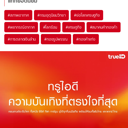
แท็กยอดนิยม
#
สภาพอากาศ
#
กรมอุตุนิยมวิทยา
#
ย่อโลกเศรษฐกิจ
#
พยากรณ์อากาศ
#
โลกร้อน
#
เศรษฐกิจ
#
สมาคมค้าทองคำ
#
การตลาดเงินล้าน
#
ทองรูปพรรณ
#
ทองคำแท่ง