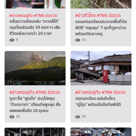
#ข่าวเศรษฐกิจ
#TNN ช่อง16
#ข่าวทั่วไทย
#TNN ช่อง16
คลื่นความร้อนถล่ม “เกาหลีใต้”
ขอนแก่นเตรียมประกาศพื้นที่ภัย
กรุงโซลร้อนจัด 39 องศาฯ เสีย
พิบัติ "หลุมยุบ" 7 จุดที่ภูผาม่าน
ชีวิตแล้วมากกว่า 20 ราย!
พร้อมเปิดสาเหตุ
9
43
#ข่าวเศรษฐกิจ
#TNN ช่อง16
#ข่าวเศรษฐกิจ
#TNN ช่อง16
ภูเขาไฟ "ฟูเอโก" ปะทุไม่หยุด
ถอดบทเรียน แผ่นดินไหว
“กัวเตมาลา” เตือนภัยสูงสุด สั่ง
“ญี่ปุ่น” พร้อมรับมือภัยพิบัติ
อพยพเพิ่มอีก 18 ชุมชน
20
50