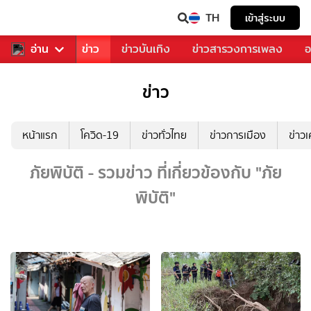
TH
เข้าสู่ระบบ
บคุณ
อ่าน
กีฬา
ข่าว
ข่าวบันเทิง
ข่าวสารวงการเพลง
อ
ข่าว
หน้าแรก
โควิด-19
ข่าวทั่วไทย
ข่าวการเมือง
ข่าว
ภัยพิบัติ - รวมข่าว ที่เกี่ยวข้องกับ "ภัย
พิบัติ"