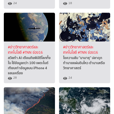
24
18
#ข่าววิทยาศาสตร์และ
#ข่าววิทยาศาสตร์และ
เทคโนโลยี
#TNN ช่อง16
เทคโนโลยี
#TNN ช่อง16
สวิสทำ AI เตือนภัยพิบัติโลกทั้ง
ไขความลับ "นามาซุ" ปลาดุก
ใบ ใช้ข้อมูลกว่า 100 เพตะไบต์
ทำนายแผ่นดินไหว ตำนานหรือ
เทียบเท่าข้อมูลบน iPhone 4
วิทยาศาสตร์
แสนเครื่อง
28
24