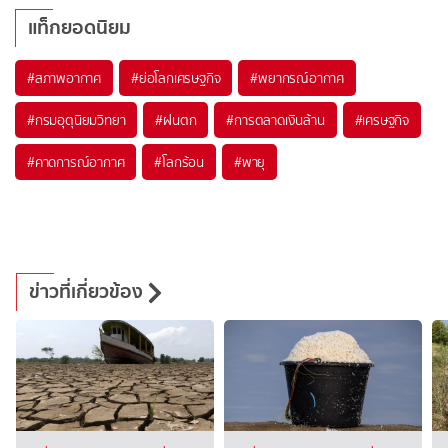
แท็กยอดนิยม
#
สภาพอากาศ
#
ย่อโลกเศรษฐกิจ
#
พยากรณ์อากาศ
#
กรมอุตุนิยมวิทยา
#
ฝนตก
#
การตลาดเงินล้าน
#
เศรษฐกิจ
#
คาดการณ์อากาศ
#
โลกร้อน
#
พายุ
ข่าวที่เกี่ยวข้อง