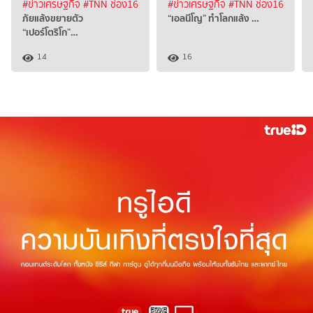
#ข่าวเศรษฐกิจ
#TNN ช่อง16
#ข่าวเศรษฐกิจ
#TNN ช่อง16
ภัยแล้งขยายตัว
“เอลนีโญ” ทำโลกแล้ง …
“เปอร์โตริโก”…
14
16