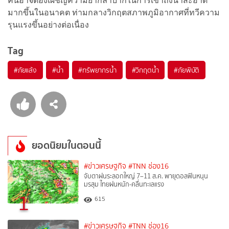
คนอาจต้องเผชิญความยากลำบากในการเข้าถึงน้ำสะอาด
มากขึ้นในอนาคต ท่ามกลางวิกฤตสภาพภูมิอากาศที่ทวีความ
รุนแรงขึ้นอย่างต่อเนื่อง
Tag
#
ภัยแล้ง
#
น้ำ
#
ทรัพยากรน้ำ
#
วิกฤตน้ำ
#
ภัยพิบัติ
ยอดนิยมในตอนนี้
#ข่าวเศรษฐกิจ
#TNN ช่อง16
จับตาฝนระลอกใหญ่ 7–11 ส.ค. พายุดอลฟินหนุน
มรสุม ไทยฝนหนัก-คลื่นทะเลแรง
1
615
#ข่าวเศรษฐกิจ
#TNN ช่อง16