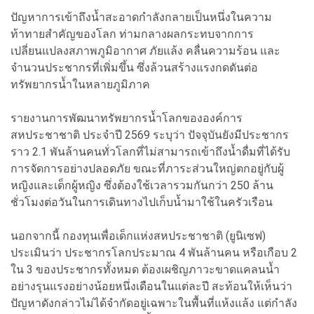
ปัญหาการเข้าถึงน้ำสะอาดกำลังกลายเป็นหนึ่งในความ
ท้าทายสำคัญของโลก ท่ามกลางผลกระทบจากการ
เปลี่ยนแปลงสภาพภูมิอากาศ ภัยแล้ง คลื่นความร้อน และ
จำนวนประชากรที่เพิ่มขึ้น ซึ่งล้วนสร้างแรงกดดันต่อ
ทรัพยากรน้ำในหลายภูมิภาค
รายงานการพัฒนาทรัพยากรน้ำโลกขององค์การ
สหประชาชาติ ประจำปี 2569 ระบุว่า ปัจจุบันยังมีประชากร
ราว 2.1 พันล้านคนทั่วโลกที่ไม่สามารถเข้าถึงน้ำดื่มที่ได้รับ
การจัดการอย่างปลอดภัย ขณะที่ภาระส่วนใหญ่ตกอยู่กับผู้
หญิงและเด็กผู้หญิง ซึ่งต้องใช้เวลารวมกันกว่า 250 ล้าน
ชั่วโมงต่อวันในการเดินทางไปเก็บน้ำมาใช้ในครัวเรือน
นอกจากนี้ กองทุนเพื่อเด็กแห่งสหประชาชาติ (ยูนิเซฟ)
ประเมินว่า ประชากรโลกประมาณ 4 พันล้านคน หรือเกือบ 2
ใน 3 ของประชากรทั้งหมด ต้องเผชิญภาวะขาดแคลนน้ำ
อย่างรุนแรงอย่างน้อยหนึ่งเดือนในแต่ละปี สะท้อนให้เห็นว่า
ปัญหาดังกล่าวไม่ได้จำกัดอยู่เฉพาะในพื้นที่แห้งแล้ง แต่กำลัง