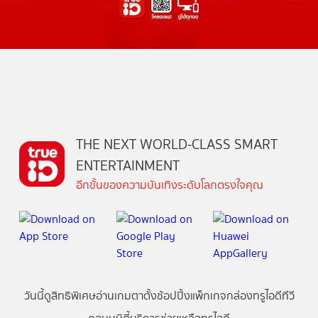
THE NEXT WORLD-CLASS SMART
ENTERTAINMENT
อีกขั้นของความบันเทิงระดับโลกตรงใจคุณ
วันนี้
ดู
สิทธิพิเศษ
อ่าน
เกม
ตาตั้ง
ช้อปปิ้ง
แพ็กเกจ
กล่องทรูไอดีทีวี