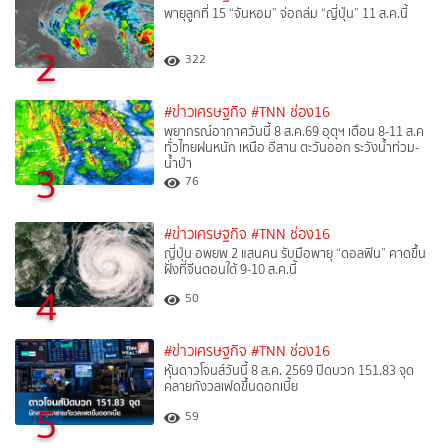
พายุลูกที่ 15 “จันหอม” จ่อถล่ม “ญี่ปุ่น” 11 ส.ค.นี้
2
322
#ข่าวเศรษฐกิจ
#TNN ช่อง16
พยากรณ์อากาศวันนี้ 8 ส.ค.69 อุตุฯ เตือน 8-11 ส.ค
ทั่วไทยฝนหนัก เหนือ อีสาน ตะวันออก ระวังน้ำท่วม-
น้ำป่า
3
76
#ข่าวเศรษฐกิจ
#TNN ช่อง16
ญี่ปุ่น อพยพ 2 แสนคน รับมือพายุ “ดอลฟิน” คาดขึ้น
ฝั่งที่จีนตอนใต้ 9-10 ส.ค.นี้
4
50
#ข่าวเศรษฐกิจ
#TNN ช่อง16
หุ้นดาวโจนส์วันนี้ 8 ส.ค. 2569 ปิดบวก 151.83 จุด
คลายกังวลเฟดขึ้นดอกเบี้ย
5
59