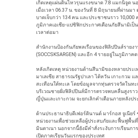
เกิดเหตุแผ่นดินไหวรุนแรงขนาด 7.8 แมกนิจูด น
เมื่อเวลา 06.37 น. ของวันที่ 8 มิถุนายนที่ผ่านมา 
บาดเจ็บกว่า 134 คน และประชาชนราว 10,000 
ภูมิภาคเอเชีย-แปซิฟิกประกาศเตือนภัยสึนามิเป
เวลาต่อมา
สำนักงานป้องกันภัยพลเรือนของฟิลิปปินส์รายงานว
(SOCCSKSARGEN) และอีก 4 รายอยู่ในภูมิภาคดา
หลังเกิดเหตุ หน่วยงานด้านสึนามิของหลายประเท
มาเลเซีย สาธารณรัฐปาเลา ไต้หวัน เกาะกวม และญี
สะเทือนใต้ทะเล โดยข้อมูลจากทุ่นตรวจวัดในทะ
บริเวณชายฝั่งฟิลิปปินส์มีการตรวจพบคลื่นสูงรา
ญี่ปุ่นและเกาะกวม จะยกเลิกคำเตือนภายหลังประเม
ด้านประธานาธิบดีเฟอร์ดินานด์ มาร์กอส จูเนียร์
หน่วยงานเพื่อช่วยเหลือผู้ประสบภัยและฟื้นฟูพื้
มินดาเนา นอกจากนี้ยังมีคำสั่งระงับการเรียนการสอ
เปิดภาคเรียนวันแรกของประเทศ