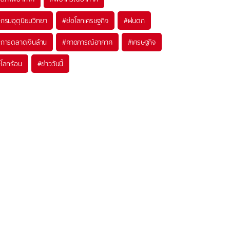
#
กรมอุตุนิยมวิทยา
#
ย่อโลกเศรษฐกิจ
#
ฝนตก
#
การตลาดเงินล้าน
#
คาดการณ์อากาศ
#
เศรษฐกิจ
#
โลกร้อน
#
ข่าววันนี้