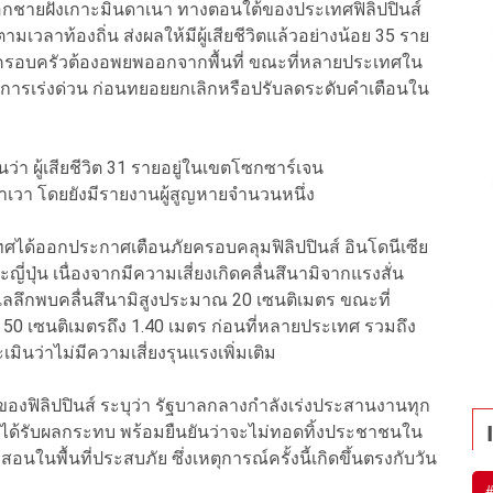
อกชายฝั่งเกาะมินดาเนา ทางตอนใต้ของประเทศฟิลิปปินส์
ตามเวลาท้องถิ่น ส่งผลให้มีผู้เสียชีวิตแล้วอย่างน้อย 35 ราย
ครอบครัวต้องอพยพออกจากพื้นที่ ขณะที่หลายประเทศใน
็นการเร่งด่วน ก่อนทยอยยกเลิกหรือปรับลดระดับคำเตือนใน
่า ผู้เสียชีวิต 31 รายอยู่ในเขตโซกซาร์เจน
เวา โดยยังมีรายงานผู้สูญหายจำนวนหนึ่ง
ศได้ออกประกาศเตือนภัยครอบคลุมฟิลิปปินส์ อินโดนีเซีย
่ปุ่น เนื่องจากมีความเสี่ยงเกิดคลื่นสึนามิจากแรงสั่น
เลลึกพบคลื่นสึนามิสูงประมาณ 20 เซนติเมตร ขณะที่
ว 50 เซนติเมตรถึง 1.40 เมตร ก่อนที่หลายประเทศ รวมถึง
ินว่าไม่มีความเสี่ยงรุนแรงเพิ่มเติม
 ของฟิลิปปินส์ ระบุว่า รัฐบาลกลางกำลังเร่งประสานงานทุก
นที่ได้รับผลกระทบ พร้อมยืนยันว่าจะไม่ทอดทิ้งประชาชนใน
นในพื้นที่ประสบภัย ซึ่งเหตุการณ์ครั้งนี้เกิดขึ้นตรงกับวัน