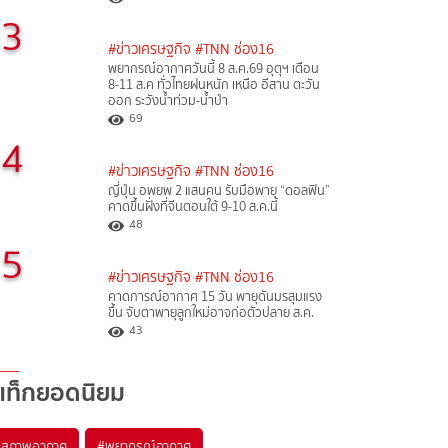
3
#ข่าวเศรษฐกิจ
#TNN ช่อง16
พยากรณ์อากาศวันนี้ 8 ส.ค.69 อุตุฯ เตือน
8-11 ส.ค ทั่วไทยฝนหนัก เหนือ อีสาน ตะวัน
ออก ระวังน้ำท่วม-น้ำป่า
69
4
#ข่าวเศรษฐกิจ
#TNN ช่อง16
ญี่ปุ่น อพยพ 2 แสนคน รับมือพายุ “ดอลฟิน”
คาดขึ้นฝั่งที่จีนตอนใต้ 9-10 ส.ค.นี้
48
5
#ข่าวเศรษฐกิจ
#TNN ช่อง16
คาดการณ์อากาศ 15 วัน พายุดันมรสุมแรง
ขึ้น จับตาพายุลูกใหม่อาจก่อตัวปลาย ส.ค.
43
แท็กยอดนิยม
#
สภาพอากาศ
#
พยากรณ์อากาศ