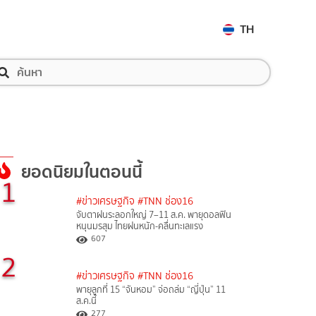
TH
ยอดนิยมในตอนนี้
1
#ข่าวเศรษฐกิจ
#TNN ช่อง16
จับตาฝนระลอกใหญ่ 7–11 ส.ค. พายุดอลฟิน
หนุนมรสุม ไทยฝนหนัก-คลื่นทะเลแรง
607
2
#ข่าวเศรษฐกิจ
#TNN ช่อง16
พายุลูกที่ 15 “จันหอม” จ่อถล่ม “ญี่ปุ่น” 11
ส.ค.นี้
277