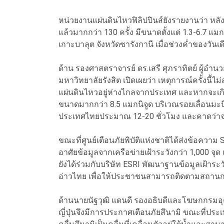
หน่วยงานแผ่นดินไหวฟิลิปปินส์ยังรายงานว่า หลั
แล้วมากกว่า 130 ครั้ง มีขนาดตั้งแต่ 1.3-6.7 แ
เกาะบาลุต จังหวัดซารังกานี เมื่อช่วงค่ำของวันเด
ด้าน รองศาสตราจารย์ ดร.เสรี ศุภราทิตย์ ผู้อำ
มหาวิทยาลัยรังสิต เปิดเผยว่า เหตุการณ์ครั้งนี
แผ่นดินไหวอยู่ห่างไกลจากประเทศ และหากจะเกิดค
ขนาดมากกว่า 8.5 แมกนิจูด บริเวณรอยเลื่อนมะนิล
ประเทศไทยประมาณ 12-20 ชั่วโมง และคาดว่าจะ
ขณะที่ศูนย์เตือนภัยพิบัติแห่งชาติได้ส่งข้อความ 
อาศัยข้อมูลจากเครือข่ายเฝ้าระวังกว่า 1,000 จ
ยังได้ร่วมกับบริษัท ESRI พัฒนาฐานข้อมูลเฝ้าระว
อ่าวไทย เพื่อให้ประชาชนสามารถติดตามสถานการ
ด้านนายนัฐวุฒิ แดนดี รองอธิบดีและโฆษกกรมอุตุน
ญี่ปุ่นจึงมีการประกาศเตือนภัยสึนามิ ขณะที่ปร