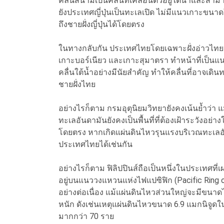
คลื่นสึนามิเป็นคลื่นที่เคลื่อนตัวอยู่ใต้น้ำแล
ยังประเทศญี่ปุ่นเป็นทะเลเปิด ไม่มีแนวเกาะขน
ถึงชายฝั่งญี่ปุ่นได้โดยตรง
ในทางกลับกัน ประเทศไทยโดยเฉพาะฝั่งอ่าวไทยมี
เกาะบอร์เนียว และเกาะสุมาตรา ทำหน้าที่เป็
คลื่นใต้น้ำอย่างมีนัยสำคัญ ทำให้คลื่นที่อาจเ
ชายฝั่งไทย
อย่างไรก็ตาม กรมอุตุนิยมวิทยายังคงเน้นย้ำว่า แม้
ทะเลอันดามันยังคงเป็นพื้นที่ที่ต้องเฝ้าระวังอย่าง
โดยตรง หากเกิดแผ่นดินไหวรุนแรงบริเวณทะเลอัน
ประเทศไทยได้เช่นกัน
อย่างไรก็ตาม ฟิลิปปินส์ถือเป็นหนึ่งในประเทศที่เ
อยู่บนแนววงแหวนแห่งไฟแปซิฟิก (Pacific Ring of F
อย่างต่อเนื่อง แม้แผ่นดินไหวส่วนใหญ่จะมีขนาดไ
หนัก ดังเช่นเหตุแผ่นดินไหวขนาด 6.9 แมกนิจูดในภ
มากกว่า 70 ราย