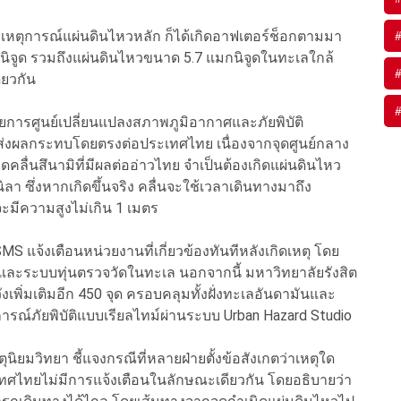
งเหตุการณ์แผ่นดินไหวหลัก ก็ได้เกิดอาฟเตอร์ช็อกตามมา
มกนิจูด รวมถึงแผ่นดินไหวขนาด 5.7 แมกนิจูดในทะเลใกล้
ียวกัน
นวยการศูนย์เปลี่ยนแปลงสภาพภูมิอากาศและภัยพิบัติ
้ไม่ส่งผลกระทบโดยตรงต่อประเทศไทย เนื่องจากจุดศูนย์กลาง
ลื่นสึนามิที่มีผลต่ออ่าวไทย จำเป็นต้องเกิดแผ่นดินไหว
า ซึ่งหากเกิดขึ้นจริง คลื่นจะใช้เวลาเดินทางมาถึง
มีความสูงไม่เกิน 1 เมตร
SMS แจ้งเตือนหน่วยงานที่เกี่ยวข้องทันทีหลังเกิดเหตุ โดย
ุด และระบบทุ่นตรวจวัดในทะเล นอกจากนี้ มหาวิทยาลัยรังสิต
ังเพิ่มเติมอีก 450 จุด ครอบคลุมทั้งฝั่งทะเลอันดามันและ
ณ์ภัยพิบัติแบบเรียลไทม์ผ่านระบบ Urban Hazard Studio
ิยมวิทยา ชี้แจงกรณีที่หลายฝ่ายตั้งข้อสังเกตว่าเหตุใด
ะเทศไทยไม่มีการแจ้งเตือนในลักษณะเดียวกัน โดยอธิบายว่า