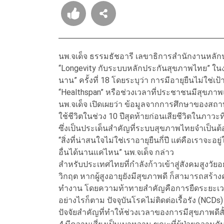
นพ.จเด็จ ธรรมธัชอารี เลขาธิการสำนักงานหลัก
“Longevity กับระบบหลักประกันสุขภาพไทย” ในงาน 
นาน” ครั้งที่ 18 โดยระบุว่า การมีอายุยืนไม่ใช่
“Healthspan” หรือช่วงเวลาที่ประชาชนมีสุขภาพ
นพ.จเด็จ เปิดเผยว่า ข้อมูลจากการศึกษาของส
ใช้ชีวิตในช่วง 10 ปีสุดท้ายก่อนเสียชีวิตในภาวะที่
ซึ่งเป็นประเด็นสำคัญที่ระบบสุขภาพไทยจำเป็นต้อ
“สิ่งที่น่าสนใจไม่ใช่เราอายุยืนกี่ปี แต่คือเราจะ
อื่นได้นานแค่ไหน” นพ.จเด็จ กล่าว
สำหรับประเทศไทยที่กำลังก้าวเข้าสู่สังคมสูงวัย
วิกฤต หากผู้สูงอายุยังมีสุขภาพดี ก็สามารถสร้า
ทำงาน โดยความท้าทายสำคัญคือการยืดระยะเวลา
อย่างไรก็ตาม ปัจจุบันโรคไม่ติดต่อเรื้อรัง (NC
ปัจจัยสำคัญที่ทำให้ช่วงเวลาของการมีสุขภาพด