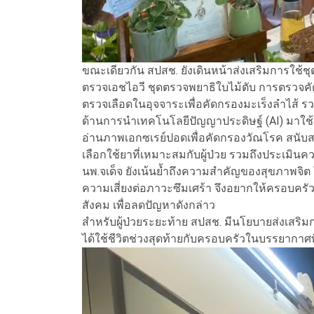
ขณะเดียวกัน สปสช. ยังเดินหน้าส่งเสริมการใช้ช
ตรวจเอชไอวี ชุดตรวจพยาธิใบไม้ตับ การตรวจคั
ตรวจเลือดในอุจจาระเพื่อคัดกรองมะเร็งลำไส้ ร
ด้านการนำเทคโนโลยีปัญญาประดิษฐ์ (AI) มาใช
อ่านภาพเอกซเรย์ปอดเพื่อคัดกรองวัณโรค สนับสน
เลือกใช้ยาที่เหมาะสมกับผู้ป่วย รวมถึงประเมินค
นพ.จเด็จ ยังเน้นย้ำถึงความสำคัญของสุขภาพจิต โด
ความเสี่ยงต่อภาวะซึมเศร้า จึงอยากให้ครอบครัว
สังคม เพื่อลดปัญหาดังกล่าว
สำหรับผู้ป่วยระยะท้าย สปสช. มีนโยบายส่งเสริมกา
ได้ใช้ชีวิตช่วงสุดท้ายกับครอบครัวในบรรยาก