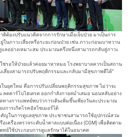
าติต้องปรับแนวคิดจากการรักษาเมื่อเจ็บป่วย มาเป็นการ
ยู่ในภาวะเสี่ยงหรือระยะก่อนป่วย เช่น ภาวะก่อนเบาหวาน
การดูแลอย่างเหมาะสม ประมาณครึ่งหนึ่งสามารถกลับสู่ภาวะ
ม่ใช่รอให้ป่วยแล้วค่อยมาหาหมอ โรงพยาบาลควรเป็นสถาน
ในกลุ่มเสี่ยงสามารถปรับพฤติกรรมและกลับมามีสุขภาพดีได้”
าพในยุคใหม่ คือการปรับเปลี่ยนพฤติกรรมสุขภาพ ไม่ว่าจะ
ีน ลดคาร์โบไฮเดรต ออกกำลังกายสม่ำเสมอ นอนหลับอย่าง
ลทางการแพทย์พบว่าการเดินเพิ่มขึ้นเพียงวันละประมาณ
ยงการเกิดโรคอัลไซเมอร์ได้
ทสำคัญในการดูแลสุขภาพ ประชาชนสามารถใช้อุปกรณ์สวม
 หรือเครื่องตรวจระดับน้ำตาลแบบต่อเนื่อง (CGM) เพื่อติดตาม
้แพทย์ใช้ประกอบการดูแลรักษาได้ในอนาคต