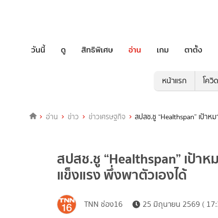
วันนี้
ดู
สิทธิพิเศษ
อ่าน
เกม
ตาตั้ง
หน้าแรก
โควิ
อ่าน
ข่าว
ข่าวเศรษฐกิจ
สปสช.ชู “Healthspan” เป้าหม
สปสช.ชู “Healthspan” เป้าห
แข็งแรง พึ่งพาตัวเองได้
TNN ช่อง16
25 มิถุนายน 2569 ( 17: