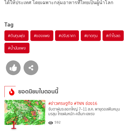
ได้ให้ประเทศ โดยเฉพาะกลุ่มอาหารที่ไทยเป็นผู้นำโลก
Tag
#
ต้นทุนพุ่ง
#
ของแพง
#
ปรับราคา
#
ขาดทุน
#
กำไรลด
#
น้ำมันแพง
ยอดนิยมในตอนนี้
#ข่าวเศรษฐกิจ
#TNN ช่อง16
จับตาฝนระลอกใหญ่ 7–11 ส.ค. พายุดอลฟินหนุน
มรสุม ไทยฝนหนัก-คลื่นทะเลแรง
1
592