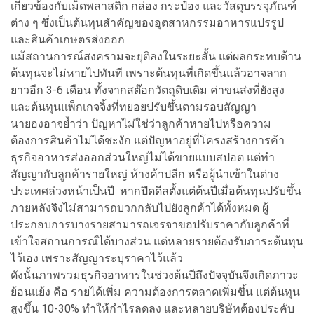
เกี่ยวข้องกับเม็ดพลาสติก กล่อง กระป๋อง และวัสดุบรรจุภัณฑ์
ต่าง ๆ ซึ่งเป็นต้นทุนสำคัญของอุตสาหกรรมอาหารแปรรูป
และสินค้าเกษตรส่งออก
แม้สถานการณ์สงครามจะยุติลงในระยะสั้น แต่ผลกระทบด้าน
ต้นทุนจะไม่หายไปทันที เพราะต้นทุนที่เกิดขึ้นแล้วอาจลาก
ยาวอีก 3-6 เดือน ทั้งจากสต๊อกวัตถุดิบเดิม ค่าขนส่งที่ยังสูง
และต้นทุนแพ็กเกจจิ้งที่ทยอยปรับขึ้นตามรอบสัญญา
นายองอาจย้ำว่า ปัญหาไม่ใช่ว่าลูกค้าหายไปหรือความ
ต้องการสินค้าไม่ได้ชะงัก แต่ปัญหาอยู่ที่โครงสร้างการค้า
ธุรกิจอาหารส่งออกส่วนใหญ่ไม่ได้ขายแบบสปอต แต่ทำ
สัญญากับลูกค้ารายใหญ่ ห้างค้าปลีก หรือผู้นำเข้าในต่าง
ประเทศล่วงหน้าเป็นปี หากปิดดีลตั้งแต่ต้นปีเมื่อต้นทุนปรับขึ้น
ภายหลังจึงไม่สามารถบวกกลับไปยังลูกค้าได้ทั้งหมด ผู้
ประกอบการบางรายสามารถเจรจาขอปรับราคากับลูกค้าที่
เข้าใจสถานการณ์ได้บางส่วน แต่หลายรายต้องรับภาระต้นทุน
ไว้เอง เพราะสัญญาระบุราคาไว้แล้ว
ดังนั้นภาพรวมธุรกิจอาหารในช่วงต้นปีถึงปัจจุบันจึงเกิดภาวะ
ย้อนแย้ง คือ รายได้เพิ่ม ความต้องการตลาดเพิ่มขึ้น แต่ต้นทุน
สูงขึ้น 10-30% ทำให้กำไรลดลง และหลายบริษัทต้องประคับ