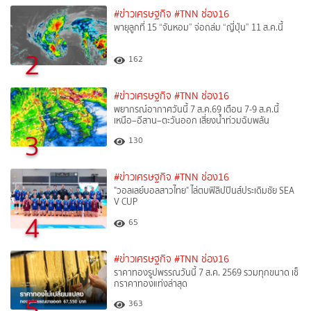
#ข่าวเศรษฐกิจ
#TNN ช่อง16
พายุลูกที่ 15 “จันหอม” จ่อถล่ม “ญี่ปุ่น” 11 ส.ค.นี้
2
162
#ข่าวเศรษฐกิจ
#TNN ช่อง16
พยากรณ์อากาศวันนี้ 7 ส.ค.69 เตือน 7-9 ส.ค.นี้
เหนือ–อีสาน–ตะวันออก เสี่ยงน้ำท่วมฉับพลัน
3
130
#ข่าวเศรษฐกิจ
#TNN ช่อง16
"วอลเลย์บอลสาวไทย" ไล่ตบฟิลิปปินส์ประเดิมชัย SEA
V CUP
4
65
#ข่าวเศรษฐกิจ
#TNN ช่อง16
ราคาทองรูปพรรณวันนี้ 7 ส.ค. 2569 รวมทุกขนาด เช็
กราคาทองแท่งล่าสุด
5
363