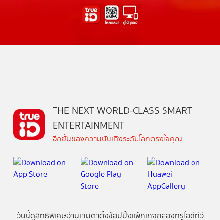
THE NEXT WORLD-CLASS SMART
ENTERTAINMENT
อีกขั้นของความบันเทิงระดับโลกตรงใจคุณ
วันนี้
ดู
สิทธิพิเศษ
อ่าน
เกม
ตาตั้ง
ช้อปปิ้ง
แพ็กเกจ
กล่องทรูไอดีทีวี