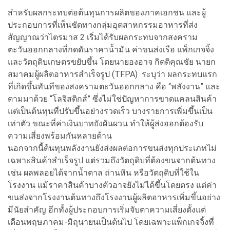
สำหรับผลกระทบต่อต้นทุนการผลิตของภาคเอกชน และผู้
ประกอบการที่เห็นชัดทางกลุ่มอุตสาหกรรมอาหารที่ส่ง
สัญญาณว่าไตรมาส 2 เริ่มได้รับผลกระทบจากสงคราม
ตะวันออกกลางที่กดดันราคานํ้ามัน ค่าขนส่งเรือ แพ็กเกจจิ้ง
และวัตถุดิบเกษตรขยับขึ้น โดยนายองอาจ กิตติคุณชัย นายก
สมาคมผู้ผลิตอาหารสำเร็จรูป (TFPA) ระบุว่า ผลกระทบแรก
ที่เกิดขึ้นทันทีของสงครามตะวันออกกลาง คือ “พลังงาน” และ
ตามมาด้วย “โลจิสติกส์” ซึ่งไม่ใช่ปัญหาการขาดแคลนสินค้า
แต่เป็นต้นทุนที่ปรับขึ้นอย่างรวดเร็ว บางรายการเพิ่มขึ้นเป็น
เท่าตัว ขณะที่ค่าเงินบาทยังผันผวน ทำให้ผู้ส่งออกต้องรับ
ความเสี่ยงพร้อมกันหลายด้าน
นอกจากนี้ต้นทุนพลังงานยังส่งผลต่อการขนส่งทุกประเภทไม่
เฉพาะสินค้าสำเร็จรูป แต่รวมถึงวัตถุดิบที่ต้องขนจากต้นทาง
เช่น ผลพลอยได้จากน้ำตาล ถ่านหิน หรือวัตถุดิบที่ใช้ใน
โรงงาน แม้ราคาสินค้าบางตัวอาจยังไม่ได้ขึ้นโดยตรง แต่ค่า
ขนส่งจากโรงงานต้นทางถึงโรงงานผู้ผลิตอาหารเพิ่มขึ้นอย่าง
มีนัยสำคัญ อีกทั้งผู้ประกอบการเริ่มจับตาความเสี่ยงตั้งแต่
เดือนพฤษภาคม-มิถุนายนเป็นต้นไป โดยเฉพาะแพ็กเกจจิ้งที่