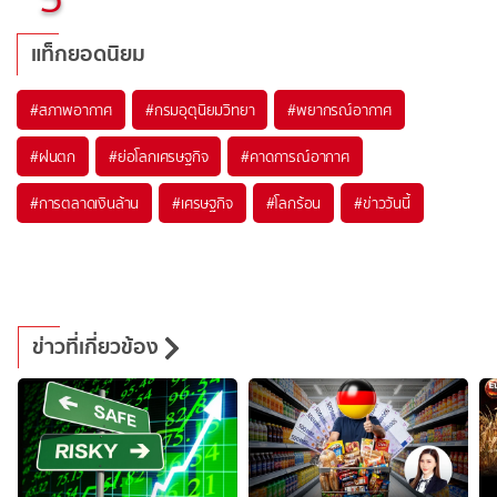
แท็กยอดนิยม
#
สภาพอากาศ
#
กรมอุตุนิยมวิทยา
#
พยากรณ์อากาศ
#
ฝนตก
#
ย่อโลกเศรษฐกิจ
#
คาดการณ์อากาศ
#
การตลาดเงินล้าน
#
เศรษฐกิจ
#
โลกร้อน
#
ข่าววันนี้
ข่าวที่เกี่ยวข้อง