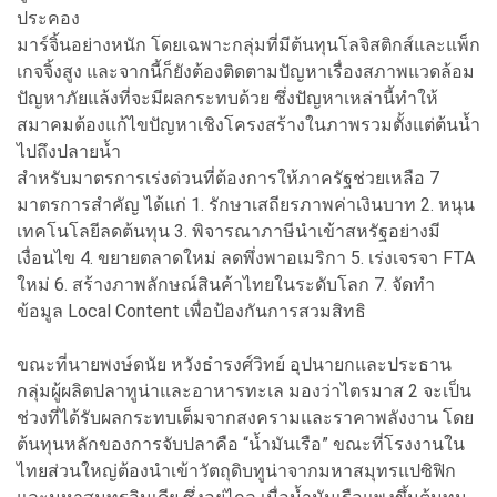
ประคอง
มาร์จิ้นอย่างหนัก โดยเฉพาะกลุ่มที่มีต้นทุนโลจิสติกส์และแพ็ก
เกจจิ้งสูง และจากนี้ก็ยังต้องติดตามปัญหาเรื่องสภาพแวดล้อม
ปัญหาภัยแล้งที่จะมีผลกระทบด้วย ซึ่งปัญหาเหล่านี้ทำให้
สมาคมต้องแก้ไขปัญหาเชิงโครงสร้างในภาพรวมตั้งแต่ต้นน้ำ
ไปถึงปลายน้ำ
สำหรับมาตรการเร่งด่วนที่ต้องการให้ภาครัฐช่วยเหลือ 7
มาตรการสำคัญ ได้แก่ 1. รักษาเสถียรภาพค่าเงินบาท 2. หนุน
เทคโนโลยีลดต้นทุน 3. พิจารณาภาษีนำเข้าสหรัฐอย่างมี
เงื่อนไข 4. ขยายตลาดใหม่ ลดพึ่งพาอเมริกา 5. เร่งเจรจา FTA
ใหม่ 6. สร้างภาพลักษณ์สินค้าไทยในระดับโลก 7. จัดทำ
ข้อมูล Local Content เพื่อป้องกันการสวมสิทธิ
ขณะที่นายพงษ์ดนัย หวังธำรงศ์วิทย์ อุปนายกและประธาน
กลุ่มผู้ผลิตปลาทูน่าและอาหารทะเล มองว่าไตรมาส 2 จะเป็น
ช่วงที่ได้รับผลกระทบเต็มจากสงครามและราคาพลังงาน โดย
ต้นทุนหลักของการจับปลาคือ “น้ำมันเรือ” ขณะที่โรงงานใน
ไทยส่วนใหญ่ต้องนำเข้าวัตถุดิบทูน่าจากมหาสมุทรแปซิฟิก