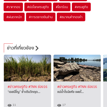
#
ราคาทอง
#
ย่อโลกเศรษฐกิจ
#
โลกร้อน
#
เศรษฐกิจ
#
ฝนตกหนัก
#
การตลาดเงินล้าน
#
สมาคมค้าทองคำ
ข่าวที่เกี่ยวข้อง
#ข่าวเศรษฐกิจ
#TNN ช่อง16
#ข่าวเศรษฐกิจ
#TNN ช่อง16
“เอลนีโญ” ซ้ำเติมวิกฤต…
แม่น้ำไรน์แห้ง เผยใ…
11
17