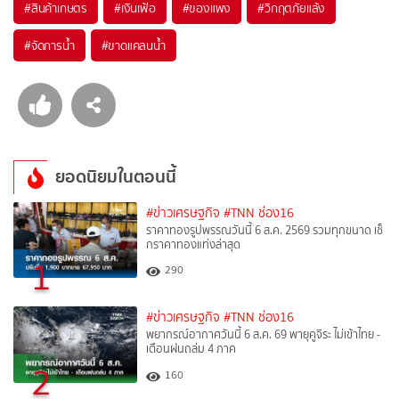
#
สินค้าเกษตร
#
เงินเฟ้อ
#
ของแพง
#
วิกฤตภัยแล้ง
#
จัดการน้ำ
#
ขาดแคลนน้ำ
ยอดนิยมในตอนนี้
#ข่าวเศรษฐกิจ
#TNN ช่อง16
ราคาทองรูปพรรณวันนี้ 6 ส.ค. 2569 รวมทุกขนาด เช็
กราคาทองแท่งล่าสุด
1
290
#ข่าวเศรษฐกิจ
#TNN ช่อง16
พยากรณ์อากาศวันนี้ 6 ส.ค. 69 พายุคูจิระ ไม่เข้าไทย -
เตือนฝนถล่ม 4 ภาค
2
160