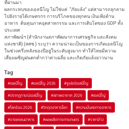
ที่ผ่านมา
ผลกระทบของเอลนีโญ ไม่ใช่แค่ “ภัยแล้ง” แต่สามารถลุกลาม
ไปยังรายได้เกษตรกร การบริโภคของทุกคน เงินเฟ้อด้าน
อาหาร ต้นทุนภาคอุตสาหกรรม และการเติบโตของ GDP ทั้ง
ประเทศ
สภาพัฒน์ฯ (สำนักงานสภาพัฒนาการเศรษฐกิจ และสังคม
แห่งชาติ) (สศช.) ระบุว่า ความน่าจะเป็นของการเกิดเอลนีโญ
ในช่วงครึ่งหลังของปีอยู่ในระดับสูงมาก ทำให้ไทยมีความ
เสี่ยงเผชิญฝนตกต่ำกว่าค่าเฉลี่ย และเกิดภัยแล้งยาวนาน
Tag
#
เอลนีโญ
#
เอลนีโญ 2026
#
ซูเปอร์เอลนีโญ
#
ปรากฏการณ์เอลนีโญ
#
สภาพอากาศ 2026
#
เอลนีโญ่
#
โลกร้อน 2026
#
วิกฤตอาหารโลก
#
ความมั่นคงทางอาหาร
#
ขาดแคลนอาหาร
#
ผลผลิตทางการเกษตร
#
ราคาข้าว