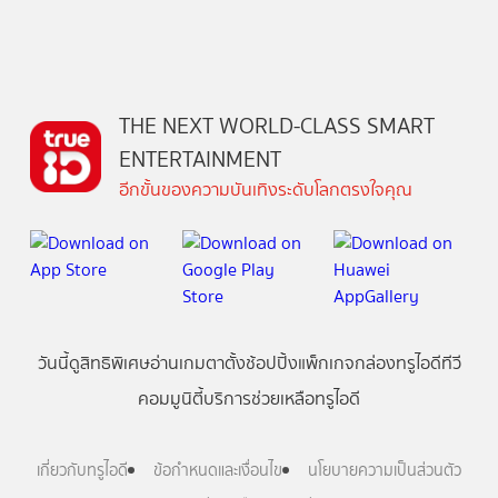
THE NEXT WORLD-CLASS SMART
ENTERTAINMENT
อีกขั้นของความบันเทิงระดับโลกตรงใจคุณ
วันนี้
ดู
สิทธิพิเศษ
อ่าน
เกม
ตาตั้ง
ช้อปปิ้ง
แพ็กเกจ
กล่องทรูไอดีทีวี
คอมมูนิตี้
บริการช่วยเหลือทรูไอดี
เกี่ยวกับทรูไอดี
ข้อกำหนดและเงื่อนไข
นโยบายความเป็นส่วนตัว