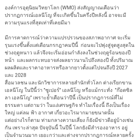
องค์การอุตุนิยมวิทยาโลก (WMO)
ส่งสัญญาณเตือนว่า
ปรากฏการณ์เอลนีโญ
ที่จะเกิดขึ้นในครึ่งปีหลังนี้
อาจจะมี
ความรุนแรงที่สุดเท่าที่เคยมีมา
มีการคาดการณ์ว่าความแปรปรวนของสภาพอากาศ
จะเริ่ม
รุนแรงขึ้นตั้งแต่เดือนกรกฎาคมปีนี้
ก่อนจะไปพุ่งสู่จุดสูงสุดใน
ช่วงฤดูหนาว
แล้วจึงจะเริ่มอ่อนกำลังลง
ในช่วงฤดูร้อนของปี
หน้า
และผลกระทบอาจส่งผลยาวนานไปถึงสองปี
ทั้งปริมาณ
ผลผลิตและราคาอาหาร
หรือลากยาวตั้งแต่ไปจนถึงปี 2027
และ 2028
สื่อมวลชน และนักวิชาการหลายสำนักทั่วโลก ต่างเรียกขาน
เอลนีโญ ในปีนี้ว่า "ซูเปอร์" เอลนีโญ หรือแม้กระทั่ง "ก๊อดซิล
ลา เอลนีโญ" เพราะย้ำเตือนว่าปีนี้ เป็นปรากฎการณ์ที่ไม่
ธรรมดา แต่ถามว่า ในแง่เศรษฐกิจ ทำไมเรื่องนี้ ถึงเป็นเรื่อง
ใหญ่ แค่ลม ฟ้า อากาศ เกี่ยวอะไรมากมายขนาดนั้น
แต่อย่างไรก็ตาม ท่ามกลางความเสี่ยง ก็ยังมีข่าวดีอยู่บ้างเช่น
กัน เพราะล่าสุด ปัจจุบันนี้ ในปีนี้ โลกยังมีสำรองอาหาร อยู่
เป็นจำนวนมาก เยอะกว่าและต่างจากปรากฎการณ์หลายครั้ง