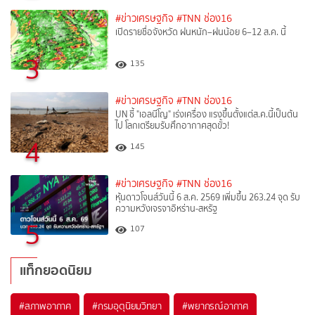
#ข่าวเศรษฐกิจ
#TNN ช่อง16
เปิดรายชื่อจังหวัด ฝนหนัก–ฝนน้อย 6–12 ส.ค. นี้
3
135
#ข่าวเศรษฐกิจ
#TNN ช่อง16
UN ชี้ "เอลนีโญ" เร่งเครื่อง แรงขึ้นตั้งแต่ส.ค.นี้เป็นต้น
ไป โลกเตรียมรับศึกอากาศสุดขั้ว!
4
145
#ข่าวเศรษฐกิจ
#TNN ช่อง16
หุ้นดาวโจนส์วันนี้ 6 ส.ค. 2569 เพิ่มขึ้น 263.24 จุด รับ
ความหวังเจรจาอิหร่าน-สหรัฐ
5
107
แท็กยอดนิยม
#
สภาพอากาศ
#
กรมอุตุนิยมวิทยา
#
พยากรณ์อากาศ