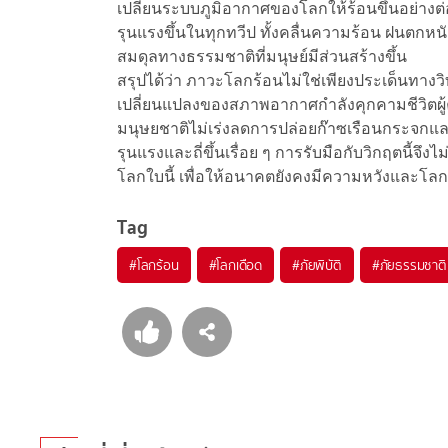
เปลี่ยนระบบภูมิอากาศของโลกให้ร้อนขึ้นอย่างต่
รุนแรงขึ้นในทุกทวีป ทั้งคลื่นความร้อน ฝนตกห
สมดุลทางธรรมชาติที่มนุษย์มีส่วนสร้างขึ้น
สรุปได้ว่า ภาวะโลกร้อนไม่ใช่เพียงประเด็นทางวิ
เปลี่ยนแปลงของสภาพอากาศกำลังคุกคามชีวิตผู
มนุษยชาติไม่เร่งลดการปล่อยก๊าซเรือนกระจกและ
รุนแรงและถี่ขึ้นเรื่อย ๆ การรับมือกับวิกฤตนี้จึ
โลกใบนี้ เพื่อให้อนาคตยังคงมีความหวังและโลกย
Tag
#
โลกร้อน
#
โลกเดือด
#
ภัยพิบัติ
#
ภัยธรรมชาติ