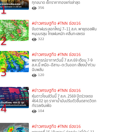
ทุกขนาด เช็กราคาทองแท่งล่าสุด
1
356
#ข่าวเศรษฐกิจ
#TNN ช่อง16
จับตาฝนระลอกใหญ่ 7–11 ส.ค. พายุดอลฟิน
หนุนมรสุม ไทยฝนหนัก-คลื่นทะเลแรง
2
322
#ข่าวเศรษฐกิจ
#TNN ช่อง16
พยากรณ์อากาศวันนี้ 7 ส.ค.69 เตือน 7-9
ส.ค.นี้ เหนือ–อีสาน–ตะวันออก เสี่ยงน้ำท่วม
3
ฉับพลัน
120
#ข่าวเศรษฐกิจ
#TNN ช่อง16
หุ้นดาวโจนส์วันนี้ 7 ส.ค. 2569 ปิดร่วงแรง
464.02 จุด ราคาน้ำมันปรับตัวขึ้นตลาดวิตก
4
กังวลเงินเฟ้อ
104
#ข่าวเศรษฐกิจ
#TNN ช่อง16