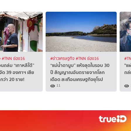
จ
#TNN ช่อง16
#ข่าวเศรษฐกิจ
#TNN ช่อง16
#TN
อนถล่ม “เกาหลีใต้”
“แม่น้ำดานูบ” แห้งสุดในรอบ 30
"แผ
จัด 39 องศาฯ เสีย
ปี สัญญาณอันตรายจากโลก
ถล่
กกว่า 20 ราย!
เดือด สะเทือนเศรษฐกิจยุโรป
11