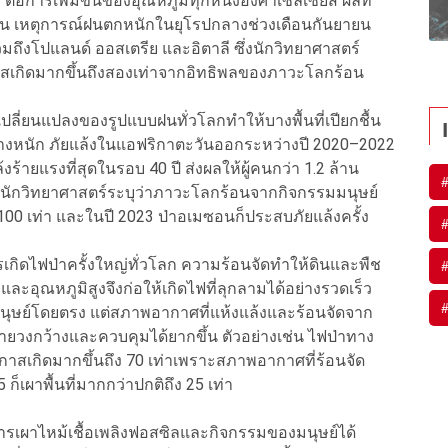
 ต่อการเพิ่มขึ้นของอุณหภูมิทุกหนึ่งองศาเซลเซียส ผลที่
 เช่น เหตุการณ์ฝนตกหนักในยุโรปกลางช่วงเดือนกันยายน
มถึงโปแลนด์ ออสเตรีย และอิตาลี ซึ่งนักวิทยาศาสตร์
าสเกิดมากขึ้นถึงสองเท่าจากอิทธิพลของภาวะโลกร้อน
เปลี่ยนแปลงของรูปแบบฝนทั่วโลกทำให้บางพื้นที่เปียกชื้น
ย่างหนัก ภัยแล้งในแอฟริกาตะวันออกระหว่างปี 2020–2022
ล้งร้ายแรงที่สุดในรอบ 40 ปี ส่งผลให้ผู้คนกว่า 1.2 ล้าน
ี้นักวิทยาศาสตร์ระบุว่าภาวะโลกร้อนจากกิจกรรมมนุษย์
ย 100 เท่า และในปี 2023 ป่าอเมซอนก็ประสบภัยแล้งครั้ง
รเกิดไฟป่าครั้งใหญ่ทั่วโลก ความร้อนจัดทำให้ดินและพืช
และอุณหภูมิสูงจึงก่อให้เกิดไฟที่ลุกลามได้อย่างรวดเร็ว
นุษย์โดยตรง แต่สภาพอากาศที่แห้งแล้งและร้อนจัดจาก
ยวงกว้างและควบคุมได้ยากขึ้น ตัวอย่างเช่น ไฟป่าทาง
าสเกิดมากขึ้นถึง 70 เท่าเพราะสภาพอากาศที่ร้อนจัด
ก็เผาพื้นที่มากกว่าปกติถึง 25 เท่า
ารเผาไหม้เชื้อเพลิงฟอสซิลและกิจกรรมของมนุษย์ได้