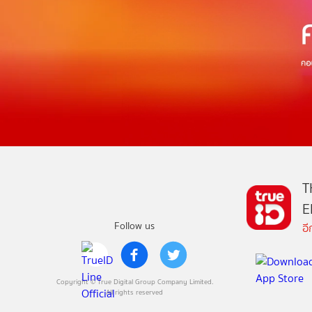
T
E
Follow us
อ
Copyright © True Digital Group Company Limited.
All rights reserved