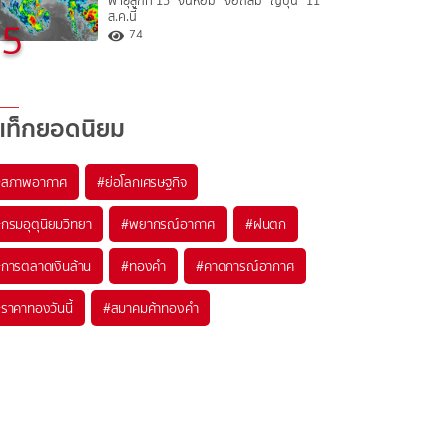
พายุลูกที่ 15 “จันหอม” จ่อถล่ม “ญี่ปุ่น” 11
ส.ค.นี้
5
74
แท็กยอดนิยม
#
สภาพอากาศ
#
ย่อโลกเศรษฐกิจ
#
กรมอุตุนิยมวิทยา
#
พยากรณ์อากาศ
#
ฝนตก
#
การตลาดเงินล้าน
#
ทองคำ
#
คาดการณ์อากาศ
#
ราคาทองวันนี้
#
สมาคมค้าทองคำ