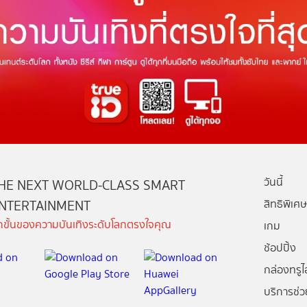
วันนี้
HE NEXT WORLD-CLASS SMART
NTERTAINMENT
สิทธิพิเศษ
ีกขั้นของความบันเทิงระดับโลกตรงใจคุณ
เกม
ช้อปปิ้ง
กล่องทรูไอ
บริการช่ว