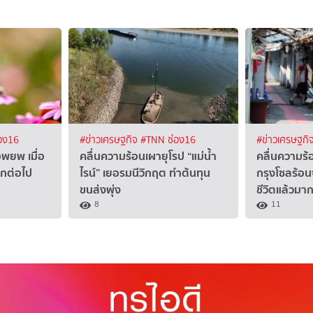
อง16
#ข่าวเศรษฐกิจ
#TNN ช่อง16
#ข่าวเศรษฐกิ
งอพยพ เมื่อ
คลื่นความร้อนเผายุโรป “แม่น้ำ
คลื่นความร้
ีกต่อไป
ไรน์” เยอรมนีวิกฤต ทำต้นทุน
กรุงโซลร้อน
ขนส่งพุ่ง
ชีวิตแล้วมา
8
11