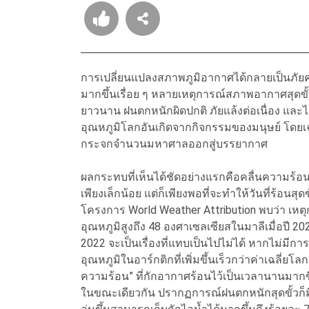
การเปลี่ยนแปลงสภาพภูมิอากาศได้กลายเป็นภัย
มากขึ้นเรื่อย ๆ หลายเหตุการณ์สภาพอากาศสุดขั้วที่
ยาวนาน ฝนตกหนักผิดปกติ ภัยแล้งต่อเนื่อง และไฟ
อุณหภูมิโลกอันเกิดจากกิจกรรมของมนุษย์ โดยเฉ
กระจกจำนวนมหาศาลออกสู่บรรยากาศ
ผลกระทบที่เห็นได้ชัดอย่างแรกคือคลื่นความร้อน
เพียงเล็กน้อย แต่ก็เพียงพอที่จะทำให้วันที่ร้อนส
โครงการ World Weather Attribution พบว่า เหตุกา
อุณหภูมิสูงถึง 48 องศาเซลเซียสในมาลีเมื่อปี 
2022 จะเป็นเรื่องที่แทบเป็นไปไม่ได้ หากไม่มีกา
อุณหภูมิในอาร์กติกที่เพิ่มขึ้นเร็วกว่าค่าเฉลี่ย
ความร้อน” ที่กักอากาศร้อนไว้เป็นเวลานานมากข
ในขณะเดียวกัน ปรากฏการณ์ฝนตกหนักสุดขั้วก็มีแน