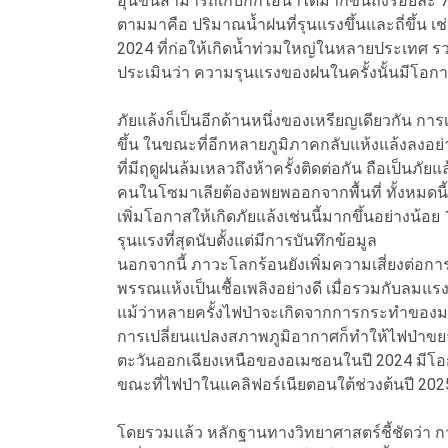
อุ่นขึ้นสามารถเก็บกักไอน้ำได้มากขึ้นถึงร้อยละ 7
ตามมาคือ ปริมาณน้ำฝนที่รุนแรงขึ้นและถี่ขึ้น
2024 ที่ก่อให้เกิดน้ำท่วมใหญ่ในหลายประเทศ รว
ประเมินว่า ความรุนแรงของฝนในครั้งนั้นมีโอก
ภัยแล้งก็เป็นอีกด้านหนึ่งของเหรียญเดียวกัน การ
ขึ้น ในขณะที่อีกหลายภูมิภาคกลับแห้งแล้งลงอ
ที่มีฤดูฝนล้มเหลวถึงห้าครั้งติดต่อกัน ถือเป็นภัยแ
คนในโซมาเลียต้องอพยพออกจากพื้นที่ ทั้งหมดน
เพิ่มโอกาสให้เกิดภัยแล้งเช่นนี้มากขึ้นอย่างน้อ
รุนแรงที่สุดนับตั้งแต่มีการบันทึกข้อมูล
นอกจากนี้ ภาวะโลกร้อนยังเพิ่มความเสี่ยงต่อกา
พรรณแห้งเป็นเชื้อเพลิงอย่างดี เมื่อรวมกับลมแรง
แม้ว่าหลายครั้งไฟป่าจะเกิดจากการกระทำของม
การเปลี่ยนแปลงสภาพภูมิอากาศก็ทำให้ไฟป่าขยา
ตะวันออกเฉียงเหนือของอเมซอนในปี 2024 มีโอก
ขณะที่ไฟป่าในแคลิฟอร์เนียตอนใต้ช่วงต้นปี 2025 
โดยรวมแล้ว หลักฐานทางวิทยาศาสตร์ชี้ชัดว่า ก