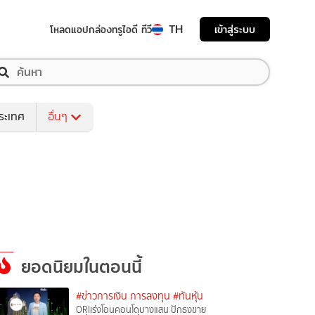
TH
เข้าสู่ระบบ
โหลดแอป
กล่องทรูไอดี ทีวี
ระเทศ
อื่นๆ
ยอดนิยมในตอนนี้
#ข่าวการเงิน การลงทุน
#ทันหุ้น
ORIเร่งโอนคอนโดบางแสน ปักธงขาย