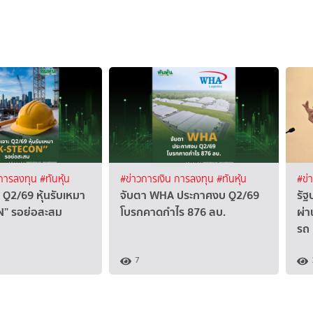
 การลงทุน
#ทันหุ้น
#ข่าวการเงิน การลงทุน
#ทันหุ้น
#ข่
 Q2/69 หุ้นรับเหมา
จับตา WHA ประกาศงบ Q2/69
รัฐ
” รอย่อสะสม
โบรกคาดกำไร 876 ลบ.
ผ่า
รถ
7