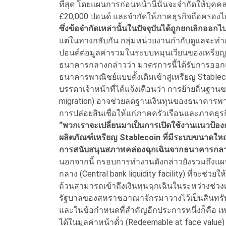
ที่สุด โดยแผนการก่อนหน้านี้นั้นจะจำกัดให้บุ
£20,000 ปอนด์ และจำกัดให้ภาคธุรกิจถือครองได
ซึ่งข้อจำกัดเหล่านั้นในปัจจุบันได้ถูกยกเลิกออกไ
แต่ในทางกลับกัน กลุ่มหน่วยงานกำกับดูแลจะทำก
ปอนด์ต่อมูลค่ารวมในระบบหมุนเวียนของเหรียญ
ธนาคารกลางกล่าวว่า มาตรการนี้ได้รับการออกแ
ธนาคารพาณิชย์แบบดั้งเดิมเข้าสู่เหรียญ Stablec
บรรดาเจ้าหน้าที่ได้แจ้งเตือนว่า การย้ายถิ่นฐ
migration) อาจช่วยลดฐานเงินทุนของธนาคารพ
การปล่อยสินเชื่อให้แก่ภาคครัวเรือนและภาคธุรก
“
พวกเราจะเปลี่ยนมาเป็นการเปิดใช้งานแนวป้อง
ผลิตภัณฑ์เหรียญ Stablecoin
ที่มีระบบขนาดให
การสนับสนุนสภาพคล่องฉุกเฉินจากธนาคารกล
นอกจากนี้ กรอบการทำงานดังกล่าวยังรวมถึงแ
กลาง (Central bank liquidity facility) ที่จะช่วย
ถ้วนสามารถเข้าถึงเงินทุนฉุกเฉินในระหว่างช่วง
รัฐบาลของสหราชอาณาจักรมาวางไว้เป็นสินทรัพ
และในข้อกำหนดที่สำคัญอีกประการหนึ่งก็คือ 
ได้ในมูลค่าหน้าตั๋ว (Redeemable at face valu