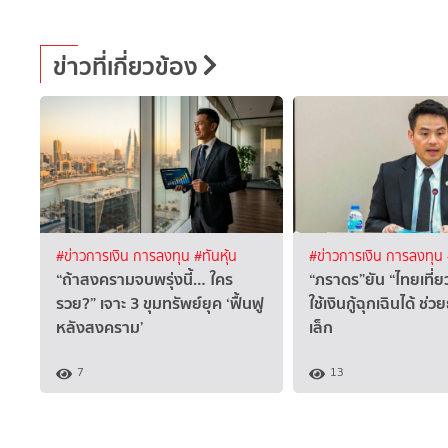
ข่าวที่เกี่ยวข้อง
#ข่าวการเงิน การลงทุน
#ทันหุ้น
#ข่าวการเงิน การลงทุน
“ถ้าสงครามจบพรุ่งนี้… ใคร
“ภราดร”ยัน “ไทยเที่
รวย?” เจาะ 3 ขุมทรัพย์ยุค ‘ฟื้นฟู
ใช้เงินกู้ฉุกเฉินได้ ช่
หลังสงคราม’
เล็ก
7
13