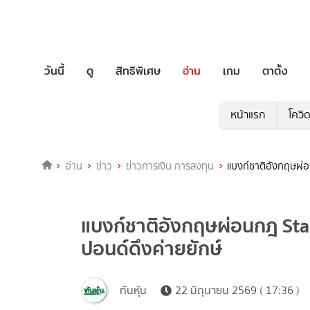
วันนี้
ดู
สิทธิพิเศษ
อ่าน
เกม
ตาตั้ง
หน้าแรก
โควิ
อ่าน
ข่าว
ข่าวการเงิน การลงทุน
แบงก์ชาติอังกฤษผ่อ
แบงก์ชาติอังกฤษผ่อนกฎ Stab
ปอนด์ดึงค่ายยักษ์
ทันหุ้น
22 มิถุนายน 2569 ( 17:36 )