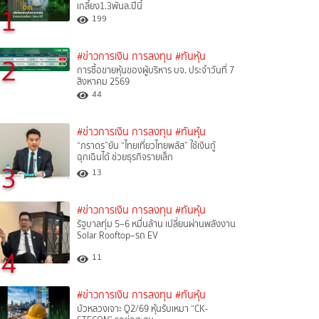
เกลี้ยง1.3พันล.ปีนี้
1
199
#ข่าวการเงิน การลงทุน
#ทันหุ้น
2
การซื้อขายหุ้นของผู้บริหาร บจ. ประจำวันที่ 7
สิงหาคม 2569
44
#ข่าวการเงิน การลงทุน
#ทันหุ้น
“ภราดร”ยัน “ไทยเที่ยวไทยพลัส” ใช้เงินกู้
ฉุกเฉินได้ ช่วยธุรกิจรายเล็ก
3
13
#ข่าวการเงิน การลงทุน
#ทันหุ้น
รัฐบาลทุ่ม 5–6 หมื่นล้าน เปลี่ยนผ่านพลังงาน
Solar Rooftop–รถ EV
4
11
#ข่าวการเงิน การลงทุน
#ทันหุ้น
บัวหลวงเจาะ Q2/69 หุ้นรับเหมา “CK-