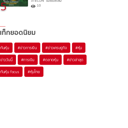
STECON” รอย่อสะสม
5
10
แท็กยอดนิยม
#
ทันหุ้น
#
ข่าวการเงิน
#
ข่าวเศรษฐกิจ
#
หุ้น
#
ข่าววันนี้
#
การเงิน
#
ตลาดหุ้น
#
ข่าวล่าสุด
#
ทันหุ้น focus
#
หุ้นไทย