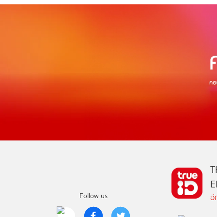
T
E
Follow us
อ