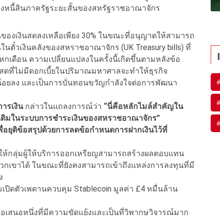
องหนี้สินภาครัฐระยะสั้นของสหรัฐราชอาณาจักร
วนของเงินสดลงเหลือเพียง 30% ในขณะที่อนุญาตให้สามารถ
นตั๋วเงินคลังของสหราชอาณาจักร (UK Treasury bills) ที่
กินหกเดือน ความเปลี่ยนแปลงในครั้งนี้เกิดขึ้นตามหลังข้อ
สดที่ไม่มีดอกเบี้ยในปริมาณมหาศาลจะทำให้ธุรกิจ
้อยลง และเป็นการบั่นทอนขวัญกำลังใจต่อการพัฒนา
การเงิน
กล่าวในแถลงการณ์ว่า
“นี่คือหลักไมล์สำคัญใน
ว่าเดิมในระบบการชำระเงินของสหราชอาณาจักร”
่อยุติข้อสรุปด้วยการลดข้อกำหนดการฝากเงินไว้ที่
ทางให้กลุ่มผู้ให้บริการออกเหรียญสามารถสร้างผลตอบแทน
วกเขาได้ ในขณะที่ยังคงสามารถเข้าถึงแหล่งการลงทุนที่มี
ง
ปิดตัวเพดานควบคุม Stablecoin มูลค่า £4 หมื่นล้าน
สนอหนึ่งที่มีความขัดแย้งและเป็นที่วิพากษวิจารณ์มาก