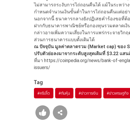
ไม่สามารถระงับการไถ่ถอนคืนได้ แม้ในระหว่างช
กำหนดจำนวนเงินขั้นต่ำในการไถ่ถอนคืนแต่อย่
นอกจากนี้ ธนาคารกลางยังปฏิเสธคำร้องขอที่ต้อ
ฝากกับธนาคารพาณิชย์หรือกองทุนรวมตลาดเงิน (
กล่าวอาจเพิ่มความเสี่ยงในการแพร่กระจายวิกฤต
ส่วนการธนาคารแบบดั้งเดิมได้
ณ ปัจจุบัน มูลค่าตลาดรวม (Market cap)
ของ S
ปรับตัวย่อลงมาจากระดับสูงสุดเดิมที่ $3.22
แสนล
ที่มา https://coinpedia.org/news/bank-of-engl
issuers/
Tag
#
คริปโต
#
ทันหุ้น
#
ข่าวการเงิน
#
ข่าวเศรษฐกิจ