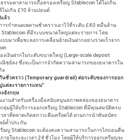
คคลธรรมดาสามารถถือครองเหรียญ Stablecoin ได้ไม่เกิน
้ไม่เกิน £10 ล้านปอนด์
ปแล้ว
ารกำหนดเพดานชั่วคราวเอาไว้ที่ระดับ £4.0 หมื่นล้าน
 Stablecoin ที่มีระบบขนาดใหญ่แต่ละรายการ โดย
บบมาเพื่อชะลอการเคลื่อนย้ายเงินฝากอย่างรวดเร็วจาก
oin
านของเงินฝากในระดับขนาดใหญ่ (Large-scale deposit
าณิชย์ลง ซึ่งจะเป็นการจำกัดความสามารถของธนาคารใน
ิจ
กันชั่วคราว (Temporary guardrail)
ต่อระดับของการออก
ญ่แต่ละรายการแทน”
างอังกฤษ
ผนงานสำหรับเครื่องมือสนับสนุนสภาพคล่องของธนาคาร
ให้กลุ่มผู้ให้บริการออกเหรียญ Stablecoin ที่มีคุณสมบัติครบ
เวลาที่ตลาดเกิดสภาวะตึงเครียดได้ ผ่านการนำพันธบัตร
ย์ค้ำประกัน
เหรียญ Stablecoin จะต้องคงความสามารถในการไถ่ถอนคืน
e) ภายในระยะเวลา 24 ชั่วโมง โดยผู้ให้บริการออกเหรียญจะ