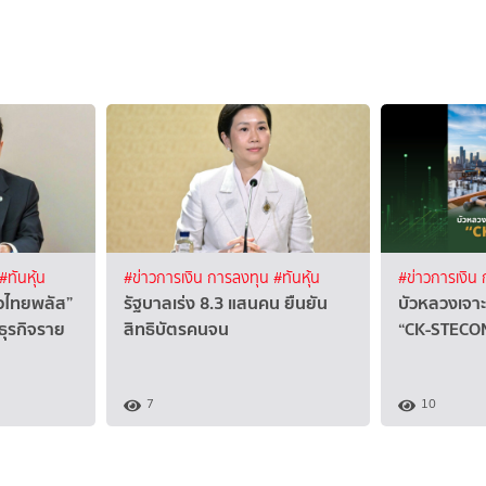
#ทันหุ้น
#ข่าวการเงิน การลงทุน
#ทันหุ้น
#ข่าวการเงิน
ยวไทยพลัส”
รัฐบาลเร่ง 8.3 แสนคน ยืนยัน
บัวหลวงเจาะ
วยธุรกิจราย
สิทธิบัตรคนจน
“CK-STECON
7
10