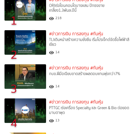
ORIเร่งโอนคอนโดบางแสน ปักธงขาย
เกลี้ยง1.3พันล.ปีนี้
1
218
#ข่าวการเงิน การลงทุน
#ทันหุ้น
TLIเดินหน้าสร้างความยั่งยืน เริ่มโปรเจ็กต์จัดซื้อไฟฟ้าสี
เขียว
2
14
#ข่าวการเงิน การลงทุน
#ทันหุ้น
กบข.ฝีมือเฉียบขาดสร้างผลตอบแทนพุ่งกว่า7%
3
14
#ข่าวการเงิน การลงทุน
#ทันหุ้น
PTTGC เร่งเครื่อง Specialty และ Green & Bio ต่อยอด
มาบตาพุด
4
13