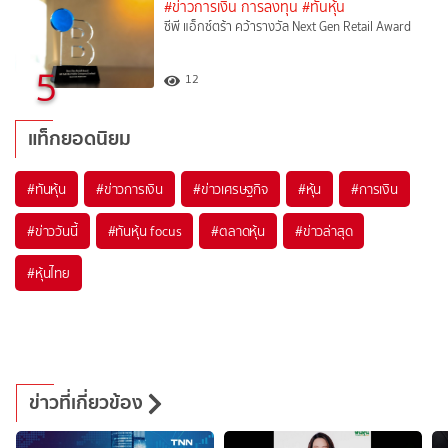
#ข่าวการเงิน การลงทุน
#ทันหุ้น
ซีพี แอ็กซ์ตร้า คว้ารางวัล Next Gen Retail Award
5
12
แท็กยอดนิยม
#
ทันหุ้น
#
ข่าวการเงิน
#
ข่าวเศรษฐกิจ
#
หุ้น
#
การเงิน
#
ข่าววันนี้
#
ทันหุ้น focus
#
ตลาดหุ้น
#
ข่าวล่าสุด
#
หุ้นไทย
ข่าวที่เกี่ยวข้อง