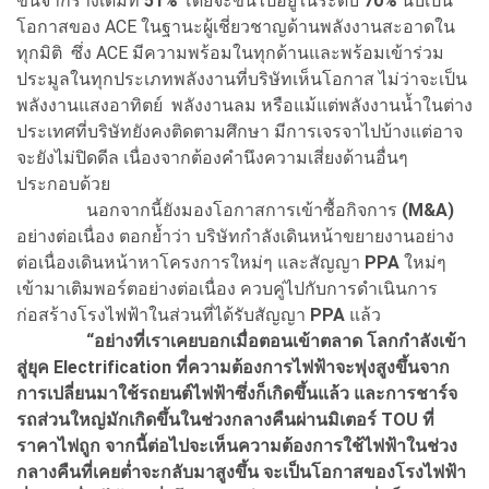
ขึ้นจากร่างเดิมที่
51%
โดยจะขึ้นไปอยู่ในระดับ
70%
นับเป็น
โอกาสของ ACE ในฐานะผู้เชี่ยวชาญด้านพลังงานสะอาดใน
ทุกมิติ ซึ่ง ACE มีความพร้อมในทุกด้านและพร้อมเข้าร่วม
ประมูลในทุกประเภทพลังงานที่บริษัทเห็นโอกาส ไม่ว่าจะเป็น
พลังงานแสงอาทิตย์ พลังงานลม หรือแม้แต่พลังงานน้ำในต่าง
ประเทศที่บริษัทยังคงติดตามศึกษา มีการเจรจาไปบ้างแต่อาจ
จะยังไม่ปิดดีล เนื่องจากต้องคำนึงความเสี่ยงด้านอื่นๆ
ประกอบด้วย
นอกจากนี้ยังมองโอกาสการเข้าซื้อกิจการ
(M&A)
อย่างต่อเนื่อง ตอกย้ำว่า บริษัทกำลังเดินหน้าขยายงานอย่าง
ต่อเนื่องเดินหน้าหาโครงการใหม่ๆ และสัญญา
PPA
ใหม่ๆ
เข้ามาเติมพอร์ตอย่างต่อเนื่อง ควบคู่ไปกับการดำเนินการ
ก่อสร้างโรงไฟฟ้าในส่วนที่ได้รับสัญญา
PPA
แล้ว
“อย่างที่เราเคยบอกเมื่อตอนเข้าตลาด โลกกำลังเข้า
สู่ยุค Electrification ที่ความต้องการไฟฟ้าจะพุ่งสูงขึ้นจาก
การเปลี่ยนมาใช้รถยนต์ไฟฟ้าซึ่งก็เกิดขึ้นแล้ว และการชาร์จ
รถส่วนใหญ่มักเกิดขึ้นในช่วงกลางคืนผ่านมิเตอร์ TOU ที่
ราคาไฟถูก จากนี้ต่อไปจะเห็นความต้องการใช้ไฟฟ้าในช่วง
กลางคืนที่เคยต่ำจะกลับมาสูงขึ้น จะเป็นโอกาสของโรงไฟฟ้า