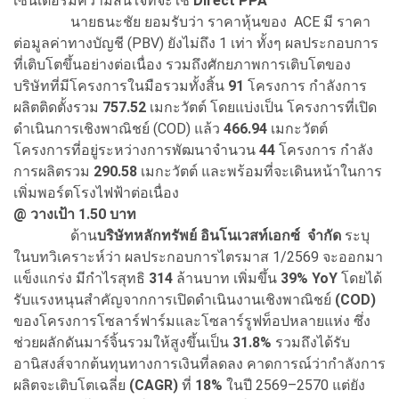
เซ็นเตอร์มีความสนใจที่จะใช้
Direct PPA
นายธนะชัย ยอมรับว่า ราคาหุ้นของ ACE มี ราคา
ต่อมูลค่าทางบัญชี (PBV) ยังไม่ถึง 1 เท่า ทั้งๆ ผลประกอบการ
ที่เติบโตขึ้นอย่างต่อเนื่อง รวมถึงศักยภาพการเติบโตของ
บริษัทที่มีโครงการในมือรวมทั้งสิ้น
91
โครงการ กำลังการ
ผลิตติดตั้งรวม
757.52
เมกะวัตต์ โดยแบ่งเป็น โครงการที่เปิด
ดำเนินการเชิงพาณิชย์ (COD) แล้ว
466.94
เมกะวัตต์
โครงการที่อยู่ระหว่างการพัฒนาจำนวน
44
โครงการ กำลัง
การผลิตรวม
290.58
เมกะวัตต์ และพร้อมที่จะเดินหน้าในการ
เพิ่มพอร์ตโรงไฟฟ้าต่อเนื่อง
@
วางเป้า 1.50 บาท
ด้าน
บริษัทหลักทรัพย์ อินโนเวสท์เอกซ์ จำกัด
ระบุ
ในบทวิเคราะห์ว่า ผลประกอบการไตรมาส 1/2569 จะออกมา
แข็งแกร่ง มีกำไรสุทธิ
314
ล้านบาท เพิ่มขึ้น
39% YoY
โดยได้
รับแรงหนุนสำคัญจากการเปิดดำเนินงานเชิงพาณิชย์
(COD)
ของโครงการโซลาร์ฟาร์มและโซลาร์รูฟท็อปหลายแห่ง ซึ่ง
ช่วยผลักดันมาร์จิ้นรวมให้สูงขึ้นเป็น
31.8%
รวมถึงได้รับ
อานิสงส์จากต้นทุนทางการเงินที่ลดลง คาดการณ์ว่ากำลังการ
ผลิตจะเติบโตเฉลี่ย
(CAGR)
ที่
18%
ในปี 2569–2570 แต่ยัง