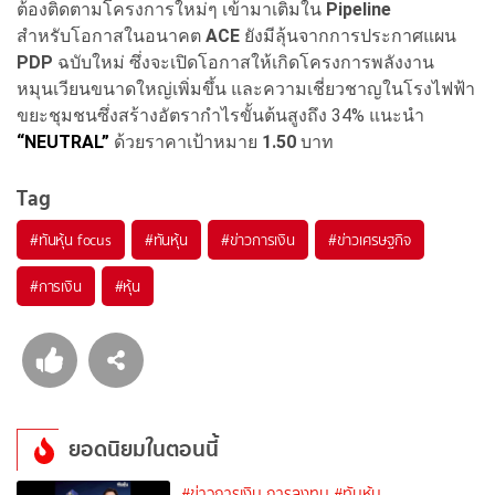
ต้องติดตามโครงการใหม่ๆ เข้ามาเติมใน
Pipeline
สำหรับโอกาสในอนาคต
ACE
ยังมีลุ้นจากการประกาศแผน
PDP
ฉบับใหม่ ซึ่งจะเปิดโอกาสให้เกิดโครงการพลังงาน
หมุนเวียนขนาดใหญ่เพิ่มขึ้น และความเชี่ยวชาญในโรงไฟฟ้า
ขยะชุมชนซึ่งสร้างอัตรากำไรขั้นต้นสูงถึง 34% แนะนำ
“NEUTRAL”
ด้วยราคาเป้าหมาย
1.50
บาท
Tag
#
ทันหุ้น focus
#
ทันหุ้น
#
ข่าวการเงิน
#
ข่าวเศรษฐกิจ
#
การเงิน
#
หุ้น
ยอดนิยมในตอนนี้
#ข่าวการเงิน การลงทุน
#ทันหุ้น