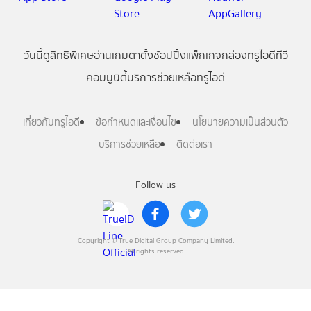
วันนี้
ดู
สิทธิพิเศษ
อ่าน
เกม
ตาตั้ง
ช้อปปิ้ง
แพ็กเกจ
กล่องทรูไอดีทีวี
คอมมูนิตี้
บริการช่วยเหลือทรูไอดี
เกี่ยวกับทรูไอดี
ข้อกำหนดและเงื่อนไข
นโยบายความเป็นส่วนตัว
บริการช่วยเหลือ
ติดต่อเรา
Follow us
Copyright © True Digital Group Company Limited.
All rights reserved