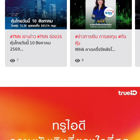
#TNN เจาะข่าว
#TNN ช่อง16
#ข่าวการเงิน การลงทุน
#ทัน
หุ้นไทยวันนี้ 10 สิงหาคม
หุ้น
2569…
WHA คาดครึ่งปีหลังโ…
7
8