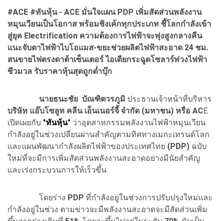
#ACE #ทันหุ้น - ACE มั่นใจแผน PDP เพิ่มสัดส่วนพลังงาน
หมุนเวียนเป็นโอกาส พร้อมชิงเค้กทุกประเภท ชี้โลกกำลังเข้า
สู่ยุค Electrification ความต้องการไฟฟ้าจะพุ่งสูงกลางคืน
แนะจับตาไฟฟ้าไบโอแมส-ขยะช่วยผลิตไฟฟ้าสะอาด 24 ชม.
สนขายไฟตรงดาต้าเซ็นเตอร์ ไอเดียกระฉูดโซลาร์พ่วงไฟฟ้า
ชีวมวล รับราคาหุ้นสุดถูกต่ำบุ๊ก
นายธนะชัย บัณฑิตวรภูมิ
ประธานเจ้าหน้าที่บริหาร
บริษัท แอ๊บโซลูท คลีน เอ็นเนอร์จี้ จำกัด (มหาชน) หรือ AC
E
เปิดเผยกับ
"ทันหุ้น"
ว่าอุตสาหกรรมพลังงานไฟฟ้าหมุนเวียน
กำลังอยู่ในช่วงเปลี่ยนผ่านสำคัญตามทิศทางเมกะเทรนด์โลก
และแผนพัฒนากำลังผลิตไฟฟ้าของประเทศไทย
(PDP)
ฉบับ
ใหม่ที่จะมีการเพิ่มสัดส่วนพลังงานสะอาดอย่างมีนัยสำคัญ
และเร่งกระบวนการให้เร็วขึ้น
โดยร่าง
PDP
ที่กำลังอยู่ในช่วงการปรับปรุงใหม่และ
กำลังอยู่ในช่วง ตามข่าวจะมีพลังงานสะอาดจะมีสัดส่วนเพิ่ม