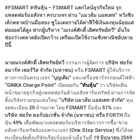
#FSMART #ทันหุ้น – FSMART แตกไลน์ธุรกิจใหม่ รุก
แพลตฟอร์มอสังหา ครบวงจร ผ่าน “แมวส้ม แอสเตท” หวังชิง
เค้กตลาดบ้านมือสอง ชูโมเดลรายได้ค่าฟีใช้เงินลงทุนน้อยแต่
ต่อยอดได้สูง ฟากผู้บริหาร “ณรงค์ศักดิ์ เลิศทรัพย์ทวี” มั่นใจ
ช่องว่างตลาดยังเปิดกว้าง เตรียมเปิดใช้งานเชิงพาณิชย์ปลาย
ปีนี้
นายณรงค์ศักดิ์ เลิศทรัพย์ทวี
กรรมการผู้จัดการ
บริษัท ฟอร์ท
สมาร์ท เซอร์วิส จำกัด (มหาชน)
หรือ
FSMART
ผู้ให้บริการ
ทางการเงินครบวงจร
“บุญเติม”
และเครื่องชาร์จรถยนต์ไฟฟ้า
“GINKA Charge Point”
เปิดเผยกับ
“ทันหุ้น”
ว่า บริษัทเดิน
หน้าขยายธุรกิจสู่แพลตฟอร์มด้านอสังหาริมทรัพย์ ผ่านการจัด
ตั้งบริษัทร่วมทุนแห่งใหม่
“บริษัท แมวส้ม แอสเตท จำกัด”
ทุน
จดทะเบียน
20
ล้านบาท โดย
FSMART
ถือหุ้น
51%
และ
บริษัท ฟอร์ท คอร์ปอเรชั่น จำกัด (มหาชน) หรือ FORTH
ถือ
หุ้น
49%
เพื่อพัฒนาแพลตฟอร์มบริหารจัดการการซื้อ-ขาย
อสังหาริมทรัพย์แบบครบวงจร
(One Stop Service)
ซึ่งได้จด
ทะเบียนจัดตั้งบริษัทเรียบร้อยแล้วเมื่อวันที่
19 มิถุนายน 2569