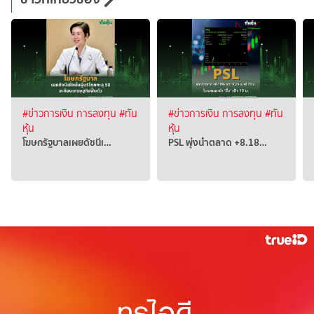
#ข่าวการเงิน การลงทุน
#ทัน
#ข่าวการเงิน การลงทุน
#ทัน
หุ้น
หุ้น
โฆษกรัฐบาลเผยดัชนีเ…
PSL พุ่งนำตลาด +8.18…