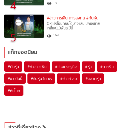
4
13
#ข่าวการเงิน การลงทุน
#ทันหุ้น
ORIเร่งโอนคอนโดบางแสน ปักธงขาย
เกลี้ยง1.3พันล.ปีนี้
5
164
แท็กยอดนิยม
#
ทันหุ้น
#
ข่าวการเงิน
#
ข่าวเศรษฐกิจ
#
หุ้น
#
การเงิน
#
ข่าววันนี้
#
ทันหุ้น focus
#
ข่าวล่าสุด
#
ตลาดหุ้น
#
หุ้นไทย
ข่าวที่เกี่ยวข้อง