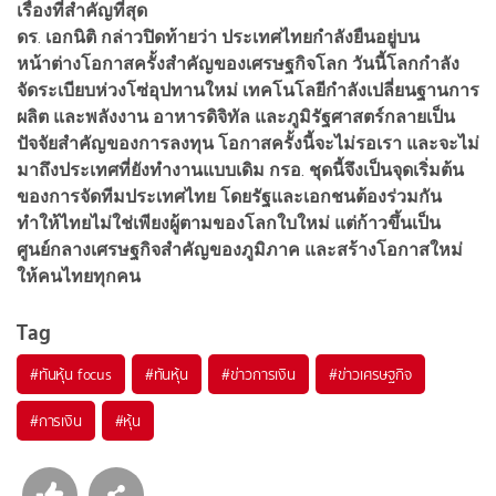
เรื่องที่สำคัญที่สุด
ดร
.
เอกนิติ
กล่าวปิดท้ายว่า
ประเทศไทยกำลังยืนอยู่บน
หน้าต่างโอกาสครั้งสำคัญของเศรษฐกิจโลก
วันนี้โลกกำลัง
จัดระเบียบห่วงโซ่อุปทานใหม่
เทคโนโลยีกำลังเปลี่ยนฐานการ
ผลิต
และพลังงาน
อาหาร
ดิจิทัล
และภูมิรัฐศาสตร์กลายเป็น
ปัจจัยสำคัญของการลงทุน
โอกาสครั้งนี้จะไม่รอเรา
และจะไม่
มาถึงประเทศที่ยังทำงานแบบเดิม
กรอ
.
ชุดนี้จึงเป็นจุดเริ่มต้น
ของการจัดทีมประเทศไทย
โดยรัฐและเอกชนต้องร่วมกัน
ทำให้ไทยไม่ใช่เพียงผู้ตามของโลกใบใหม่
แต่ก้าวขึ้นเป็น
ศูนย์กลางเศรษฐกิจสำคัญของภูมิภาค
และสร้างโอกาสใหม่
ให้คนไทยทุกคน
Tag
#
ทันหุ้น focus
#
ทันหุ้น
#
ข่าวการเงิน
#
ข่าวเศรษฐกิจ
#
การเงิน
#
หุ้น