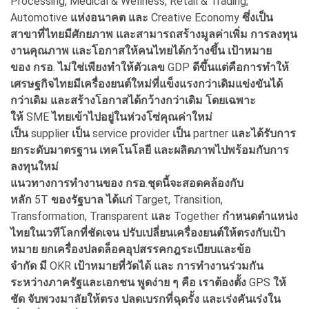
Processing, Medical & Wellness, Retail & Trading,
Automotive
แห่งอนาคต
และ
Creative Economy
ซึ่งเป็น
สาขาที่ไทยมีศักยภาพ
และสามารถสร้างมูลค่าเพิ่ม
การลงทุน
งานคุณภาพ
และโอกาสให้คนไทยได้กว้างขึ้น
เป้าหมาย
ของ
กรอ
.
ไม่ใช่เพียงทำให้ตัวเลข
GDP
ดีขึ้น
แต่คือการทำให้
เศรษฐกิจไทยมีเครื่องยนต์ใหม่ที่แข็งแรงกว่าเดิมแข่งขันได้
กว่าเดิม
และสร้างโอกาสได้กว้างกว่าเดิม
โดยเฉพาะ
ให้
SME
ไทยเข้าไปอยู่ในห่วงโซ่คุณค่าใหม่
เป็น
supplier
เป็น
service provider
เป็น
partner
และได้รับการ
ยกระดับมาตรฐาน
เทคโนโลยี
และผลิตภาพไปพร้อมกับการ
ลงทุนใหม่
แนวทางการทำงานของ
กรอ
.
ชุดนี้จะสอดคล้องกับ
หลัก
5T
ของรัฐบาล
ได้แก่
Target, Transition,
Transformation, Transparent
และ
Together
กำหนดตำแหน่ง
ไทยในเวทีโลกที่ชัดเจน
ปรับเปลี่ยนเครื่องยนต์ให้ตรงกับเป้า
หมาย
ยกเครื่องปลดล็อคอุปสรรคกฎระเบียบและข้อ
จำกัด
มี
OKR
เป้าหมายที่วัดได้
และ
การทำงานร่วมกัน
ระหว่างภาครัฐและเอกชน
พูดง่าย
ๆ
คือ
เราต้องตั้ง
GPS
ให้
ชัด
จับพวงมาลัยให้ตรง
ปลดเบรกที่ฉุดรั้ง
และเร่งคันเร่งใน