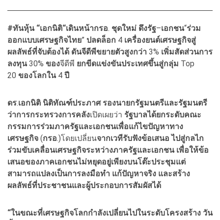
#ทันหุ้น “เอกนิติ“เดินหน้ากรอ
.
ชุดใหม่
ดึงรัฐ
–
เอกชน
“
ร่วม
ออกแบบเศรษฐกิจไทย
”
ปลดล็อก
4
เครื่องยนต์เศรษฐกิจสู่
ผลลัพธ์ที่จับต้องได้ ดันจีดีพีขยายตัวสูงกว่า
3%
เพิ่มสัดส่วนการ
ลงทุน
30%
ของ
จีดีพี
ยกขีดแข่งขันประเทศขึ้นสู่กลุ่ม
Top
20
ของโลกใน
4
ปี
ดร
.
เอกนิติ
นิติทัณฑ์ประภาศ
รองนายกรัฐมนตรีและรัฐมนตรี
ว่าการกระทรวงการคลัง
เปิดเผยว่า
รัฐบาลได้ยกระดับคณะ
กรรมการร่วมภาครัฐและเอกชนเพื่อแก้ไขปัญหาทาง
เศรษฐกิจ
(
กรอ
.)โดยเปลี่ยน
จากเวทีรับฟังข้อเสนอ
ไปสู่กลไก
ร่วมขับเคลื่อนเศรษฐกิจระหว่างภาครัฐและเอกชน เพื่อให้ข้อ
เสนอของภาคเอกชนไม่หยุดอยู่เพียงบนโต๊ะประชุมแต่
สามารถแปลงเป็นการลงมือทำ
แก้ปัญหาจริง
และสร้าง
ผลลัพธ์ที่ประชาชนและผู้ประกอบการสัมผัสได้
“ในขณะที่เศรษฐกิจโลกกำลังเปลี่ยนไปในระดับโครงสร้าง
วัน