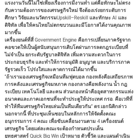
แรงงานวันนี้ไม่ใช่เพียงเรื่องการมีงานทำ
แต่คือทักษะไม่ตรง
กับความต้องการของเศรษฐกิจใหม่
จึงต้องเร่งยกระดับการ
ศึกษา
วิจัยและนวัตกรรม
Upskill–Reskill
และทักษะ
AI
และ
ดิจิทัล
เพื่อให้คนไทยไม่ตกขบวนและมีโอกาสได้งานคุณภาพ
มากขึ้น
เครื่องยนต์ที่สี่
Government Engine
คือการเปลี่ยนภาครัฐจาก
คอขวดให้เป็นผู้สนับสนุนการเติบโต
ผ่านการลดกฎระเบียบที่
ไม่จำเป็น
ยกระดับรัฐบาลดิจิทัล
เพิ่มความสะดวกในการ
ประกอบธุรกิจ
และทำให้การอนุมัติ
อนุญาต
และบริการภาค
รัฐรวดเร็ว
โปร่งใสและคาดการณ์ได้มากขึ้น
“
ถ้าเรามองเศรษฐกิจเหมือนทีมฟุตบอล
กองหลังคือเสถียรภาพ
การคลังและเศรษฐกิจมหภาค
กองกลางคือพลังงาน
น้ำ
กฎ
ระเบียบ
เทคโนโลยี
และคน
ส่วนกองหน้าคืออุตสาหกรรมแห่ง
อนาคตและภาคเอกชนที่จะทำประตูให้ประเทศ
กรอ
.
คือเวทีที่
ทำให้ทีมเศรษฐกิจไทยเล่นเป็นทีมเดียวกัน
”
ดร
.
เอกนิติกล่าว
นอกจากนี้ ที่ประชุมเห็นชอบในหลักการให้จัดตั้งคณะ
อนุกรรมการ
4
คณะ
เพื่อขับเคลื่อนงานตาม
4
เครื่องยนต์
เศรษฐกิจ
โดยแต่ละคณะจะต้องกำหนดประเด็น
ยุทธศาสตร์
Quick Big Win
เป้าหมาย
ตัวชี้วัด
และแผนดำเนิน