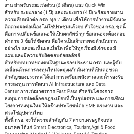
งาน
สำหรับระยะเร่งด่วน
(6
เดือน
)
และ
Quick Win
สำหรับ
ระยะกลาง
(1
ปี
)
และระยะยาว
(4
ปี
)
พร้อมรายงาน
ความคืบหน้าต่อ
กรอ
.
ทุก
2
เดือน
เพื่อให้การทำงานมีจังหวะ
ติดตามผลต่อเนื่อง
ไม่ใช่ประชุมแล้วจบ
หัวใจของ
กรอ
.
ชุดนี้
คือการเปลี่ยนข้อเสนอให้เป็นผลลัพธ์
ทุกข้อเสนอจะต้องตอบ
คำถาม
3
ข้อให้ชัดเจน
คือใครเป็นเจ้าภาพจะดำเนินการ
อย่างไร
และจะเห็นผลเมื่อใด
เพื่อให้ทุกเรื่องมีเจ้าของ
มี
แผน
และมีความรับผิดชอบต่อผลลัพธ์
สำหรับบทบาทของตนในฐานะรองประธาน
กรอ
.
และผู้ขับ
เคลื่อนด้านการลงทุนใหม่จะมุ่งผลักดันงานที่เป็นคอขวด
สำคัญของประเทศ
ได้แก่
การเตรียมพลังงานและน้ำรองรับ
การลงทุน
การพัฒนา
AI Infrastructure
และ
Data
Center
การเร่งมาตรการ
Fast Pass
สำหรับโครงการ
ลงทุน
การปลดล็อคกฎระเบียบที่เป็นอุปสรรค
และการเชื่อม
โยงการลงทุนใหม่ให้สร้างประโยชน์ต่อ
SME
แรงงาน
และ
ห่วงโซ่อุปทานไทย
ทั้งนี้
กรอ
.
จะให้ความสำคัญกับ
7
สาขาเศรษฐกิจแห่ง
อนาคต
ได้แก่
Smart Electronics, Tourism,Agri & Food