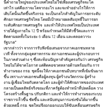
นี้คำถามใหญ่ของประเทศไทยไม่ใช่เพียงเศรษฐกิจจะโต
เท่าไร
แต่คือเราจะโตจากอะไร
และจะทำอย่างไรให้การ
เติบโตนั้นเกิดขึ้นจริงกรอ
.
จะเป็นกลไกสำคัญในการยกระดับ
ศักยภาพเศรษฐกิจไทย
โดยมีเป้าหมายผลสัมฤทธิ์ในการยก
ระดับศักยภาพเศรษฐกิจ
และทำให้ประเทศไทยเป็นประเทศ
รายได้สูงภายใน
12
ปี
พร้อมกำหนดให้มีตัวชี้วัดและการ
ติดตามผลทั้งในระยะ
6
เดือน
12
เดือน
และตลอดวาระ
รัฐบาล”
เขากล่าวว่า จากการรับฟังข้อเสนอจากภาคเอกชนหลาย
เวที
ทั้งจากกลุ่มอุตสาหกรรม
สภาเอกชนและผู้ประกอบการ
ในภาคส่วนต่าง
ๆ
ซึ่งสะท้อนปัญหาสำคัญตรงกันว่า
เศรษฐกิจ
ไทยไม่ได้ขาดโอกาส
แต่ติดคอขวดหลายด้านพร้อมกัน
การ
ทำงานของ
กรอ
.
ชุดนี้จะให้ภาคเอกชนมีบทบาทที่เข้มข้นมาก
ขึ้น
เพราะภาคเอกชนคือผู้ลงทุน
ผู้สร้างนวัตกรรม
ผู้สร้าง
งาน
ผู้เชื่อมไทยกับตลาดโลก
และผู้ทำให้ศักยภาพของประเทศ
กลายเป็นผลลัพธ์จริงขณะที่ภาครัฐต้องทำหน้าที่ปลดล็อค
วาง
โครงสร้างพื้นฐาน
ปรับกติกา
และทำให้การทำงานของระบบ
ราชการเร็วขึ้น
ชัดขึ้น
และสนับสนุนการแข่งขันได้มากขึ้น
ด้วยเหตุนี้
กรอ
.
ชุดใหม่จึงถูกออกแบบให้ขับเคลื่อนเศรษฐกิจ