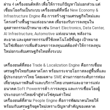
ผ่าน
4
เครื่องยนต์หลัก
เพื่อให้การแก้ปัญหาไม่แยกส่วน
แต่
เชื่อมโยงกันเป็นระบบ
เครื่องยนต์ที่หนึ่ง
New Economy &
Infrastructure Engine
คือ การสร้างฐานเศรษฐกิจใหม่และ
โครงสร้างพื้นฐานแห่งอนาคต
เพื่อรองรับการลงทุนใน
อุตสาหกรรมเป้าหมาย
เช่น
Smart Electronics, Data Center,
AI Infrastructure, Automotive
แห่งอนาคต
,
พลังงาน
สะอาด
และอุตสาหกรรมที่ใช้เทคโนโลยีขั้นสูง
เป้าหมาย
ไม่ใช่เพียงการเพิ่มตัวเลขการลงทุนแต่ต้องทำให้การลงทุน
ใหม่ยกระดับเศรษฐกิจไทยทั้งระบบ
เครื่องยนต์ที่สอง
Trade & Localization Engine
คือการเชื่อม
เศรษฐกิจไทยกับตลาดโลก
พร้อมกระจายโอกาสลงสู่พื้นที่และ
ผู้ประกอบการไทย
โดยเฉพาะ
SME
ผ่านการยกระดับการท่อง
เที่ยวคุณภาพ
สินค้าและบริการไทย
เกษตรและอาหารแห่ง
อนาคต
Soft Power
การค้า
การลงทุน
และการเชื่อมโยงผู้
ประกอบการไทยเข้าสู่ห่วงโซ่คุณค่าใหม่
เครื่องยนต์ที่สาม
People Engine
คือการพัฒนาคนไทยให้
พร้อมกับเศรษฐกิจยุคใหม่เพราะปัญหาสำคัญของตลาด