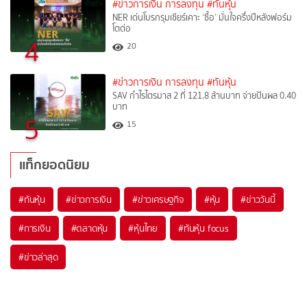
#ข่าวการเงิน การลงทุน
#ทันหุ้น
NER เด่นโบรกรุมเชียร์เคาะ ‘ซื้อ’ มั่นใจครึ่งปีหลังฟอร์ม
โตต่อ
4
20
#ข่าวการเงิน การลงทุน
#ทันหุ้น
SAV กำไรไตรมาส 2 ที่ 121.8 ล้านบาท จ่ายปันผล 0.40
บาท
5
15
แท็กยอดนิยม
#
ทันหุ้น
#
ข่าวการเงิน
#
ข่าวเศรษฐกิจ
#
หุ้น
#
ข่าววันนี้
#
การเงิน
#
ตลาดหุ้น
#
หุ้นไทย
#
ทันหุ้น focus
#
ข่าวล่าสุด