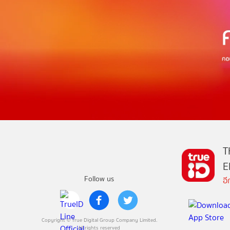
T
E
Follow us
อ
Copyright © True Digital Group Company Limited.
All rights reserved