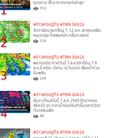
ทุกขนาด เช็กราคาทองแท่งล่าสุด
1
352
#ข่าวเศรษฐกิจ
#TNN ช่อง16
จับตาฝนระลอกใหญ่ 7–11 ส.ค. พายุดอลฟิน
หนุนมรสุม ไทยฝนหนัก-คลื่นทะเลแรง
2
118
#ข่าวเศรษฐกิจ
#TNN ช่อง16
พยากรณ์อากาศวันนี้ 7 ส.ค.69 เตือน 7-9
ส.ค.นี้ เหนือ–อีสาน–ตะวันออก เสี่ยงน้ำท่วม
3
ฉับพลัน
109
#ข่าวเศรษฐกิจ
#TNN ช่อง16
หุ้นดาวโจนส์วันนี้ 7 ส.ค. 2569 ปิดร่วงแรง
464.02 จุด ราคาน้ำมันปรับตัวขึ้นตลาดวิตก
4
กังวลเงินเฟ้อ
88
#ข่าวเศรษฐกิจ
#TNN ช่อง16