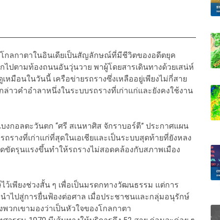
ลกาตาในอินเดียเป็นสัญลักษณ์ที่มีชีวิตของอดีตยุค
ังแทรกไปตามท้องถนนอันวุ่นวาย พาผู้โดยสารเดินทางด้วยเสน่ห์
เหมือนในวันนี้ เครือข่ายรถรางซึ่งเหลืออยู่เพียงไม่กี่สาย
ยมกล่าวคำอำลาหนึ่งในระบบรถรางที่เก่าแก่และยังคงใช้งาน
บงกอลตะวันตก “ศรี สเนหาศิส จักราบอร์ตี” ประกาศแผน
ถรางที่เก่าแก่ที่สุดในเอเชียและเป็นระบบสุดท้ายที่ยังหลง
่ติดขัดรุนแรงขึ้นทำให้รถรางไม่สอดคล้องกับสภาพเมือง
ไว้เพียงช่วงสั้น ๆ เพื่อเป็นมรดกทางวัฒนธรรม แต่การ
นำไปสู่การยื่นฟ้องต่อศาล เมื่อประชาชนและกลุ่มอนุรักษ์
ึ่งพวกเขามองว่าเป็นหัวใจของโกลกาตา