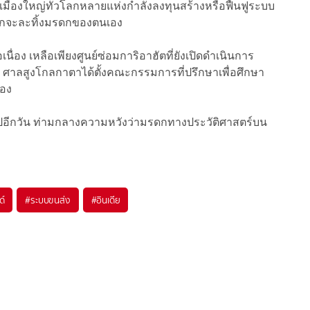
 เมืองใหญ่ทั่วโลกหลายแห่งกำลังลงทุนสร้างหรือฟื้นฟูระบบ
ลือกจะละทิ้งมรดกของตนเอง
ง เหลือเพียงศูนย์ซ่อมการิอาฮัตที่ยังเปิดดำเนินการ
สุด ศาลสูงโกลกาตาได้ตั้งคณะกรรมการที่ปรึกษาเพื่อศึกษา
ือง
อไปอีกวัน ท่ามกลางความหวังว่ามรดกทางประวัติศาสตร์บน
ด์
#
ระบบขนส่ง
#
อินเดีย