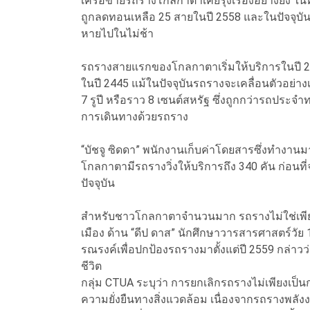
เครือข่ายรถรางโกลกาตาเคยรุ่งเรืองอย่างยิ่ง ใ
ถูกลดทอนเหลือ 25 สายในปี 2558 และในปัจจุบันเห
หายไปในไม่ช้า
รถรางสายแรกของโกลกาตาเริ่มให้บริการในปี 2
ในปี 2445 แม้ในปัจจุบันรถรางจะเคลื่อนตัวอย่
7 รูปี หรือราว 8 เซนต์สหรัฐ ซึ่งถูกกว่ารถประ
การเดินทางด้วยรถราง
“บัชจู ซิดดา” พนักงานเก็บค่าโดยสารซึ่งทำงานมาก
โกลกาตามีรถรางวิ่งให้บริการถึง 340 คัน ก่อนท
ปัจจุบัน
สำหรับชาวโกลกาตาจำนวนมาก รถรางไม่ใช่เพีย
เมือง ด้าน “ดีป ดาส” นักศึกษาวารสารศาสตร์วัย
รณรงค์เพื่อปกป้องรถรางมาตั้งแต่ปี 2559 กล่าว
ชีวิต
กลุ่ม CTUA ระบุว่า การยกเลิกรถรางไม่เพียงเป็น
ความยั่งยืนทางสิ่งแวดล้อม เนื่องจากรถรางพลังง