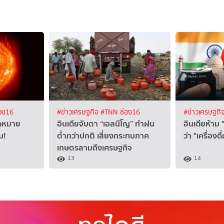
อง16
#ข่าวเศรษฐกิจ
#TNN ช่อง16
#ข่าวเศรษฐกิ
าดหมาย
อินเดียจับตา “เอลนีโญ” ทำฝน
อินเดียห้าม "
ม!
ต่ำกว่าปกติ เสี่ยงกระทบภาค
ว่า "เครื่องด
เกษตรลามถึงเศรษฐกิจ
13
14