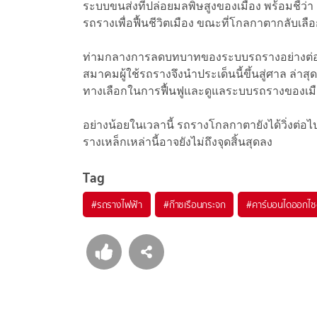
ระบบขนส่งที่ปล่อยมลพิษสูงของเมือง พร้อมชี้ว่า
รถรางเพื่อฟื้นชีวิตเมือง ขณะที่โกลกาตากลับเ
ท่ามกลางการลดบทบาทของระบบรถรางอย่างต่อเนื่อ
สมาคมผู้ใช้รถรางจึงนำประเด็นนี้ขึ้นสู่ศาล ล่า
ทางเลือกในการฟื้นฟูและดูแลระบบรถรางของเม
อย่างน้อยในเวลานี้ รถรางโกลกาตายังได้วิ่งต่
รางเหล็กเหล่านี้อาจยังไม่ถึงจุดสิ้นสุดลง
Tag
#
รถรางไฟฟ้า
#
ก๊าซเรือนกระจก
#
คาร์บอนไดออกไซ