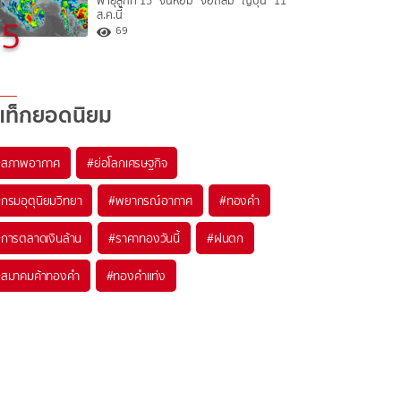
พายุลูกที่ 15 “จันหอม” จ่อถล่ม “ญี่ปุ่น” 11
ส.ค.นี้
5
69
แท็กยอดนิยม
#
สภาพอากาศ
#
ย่อโลกเศรษฐกิจ
#
กรมอุตุนิยมวิทยา
#
พยากรณ์อากาศ
#
ทองคำ
#
การตลาดเงินล้าน
#
ราคาทองวันนี้
#
ฝนตก
#
สมาคมค้าทองคำ
#
ทองคำแท่ง