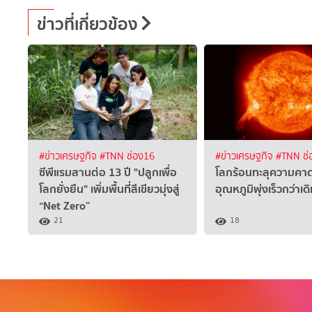
ข่าวที่เกี่ยวข้อง
#ข่าวเศรษฐกิจ
#TNN ช่อง16
#ข่าวเศรษฐกิจ
#TNN ช่
ซีพีแรมสานต่อ 13 ปี "ปลูกเพื่อ
โลกร้อนทะลุความค
โลกยั่งยืน" เพิ่มพื้นที่สีเขียวมุ่งสู่
อุณหภูมิพุ่งเร็วกว่าเดิ
“Net Zero”
21
18