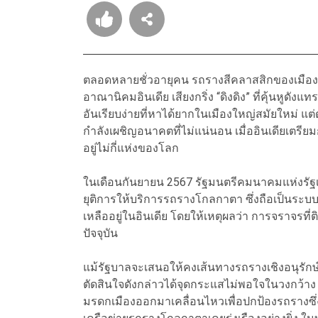
ตลอดหลายชั่วอายุคน รถรางสีคลาสสิกของเมืองโก
อาณานิคมอินเดีย เสียงกริ่ง “ดิงดิง” ที่คุ้นหูด
อันเรียบง่ายที่หาได้ยากในเมืองใหญ่สมัยใหม่ แต่ดู
กำลังเผชิญอนาคตที่ไม่แน่นอน เมื่ออินเดียเตรี
อยู่ไม่กี่แห่งของโลก
ในเดือนกันยายน 2567 รัฐมนตรีคมนาคมแห่งรัฐเ
ยุติการให้บริการรถรางโกลกาตา ซึ่งถือเป็นระบบร
เหลืออยู่ในอินเดีย โดยให้เหตุผลว่า การจราจรที
ปัจจุบัน
แม้รัฐบาลจะเสนอให้คงเส้นทางรถรางเชิงอนุรักษ์
ตัดสินใจดังกล่าวได้จุดกระแสไม่พอใจในวงกว้าง 
มรดกเมืองออกมาเคลื่อนไหวเพื่อปกป้องรถรางซ