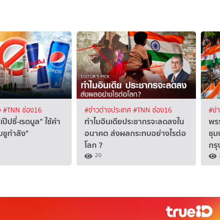
จ
#TNN ช่อง16
#ข่าวต่างประเทศ
#TNN ช่อง16
#ข่
เป๊ปซี่-เรดบูล" ใช้คำ
ทำไมอินเดียประชากรจะลดลงใน
พร
ื่มชูกำลัง"
อนาคต ส่งผลกระทบอย่างไรต่อ
ชุม
โลก ?
กรุง
20