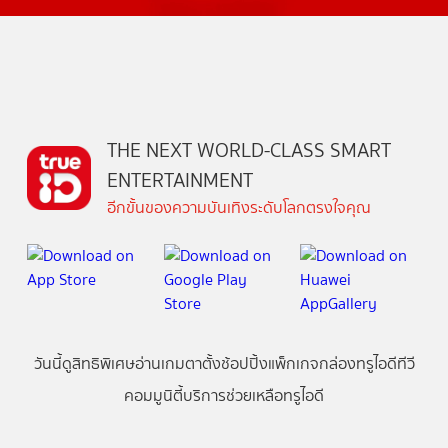
THE NEXT WORLD-CLASS SMART
ENTERTAINMENT
อีกขั้นของความบันเทิงระดับโลกตรงใจคุณ
วันนี้
ดู
สิทธิพิเศษ
อ่าน
เกม
ตาตั้ง
ช้อปปิ้ง
แพ็กเกจ
กล่องทรูไอดีทีวี
คอมมูนิตี้
บริการช่วยเหลือทรูไอดี