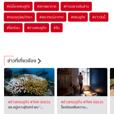
#
ย่อโลกเศรษฐกิจ
#
สภาพอากาศ
#
การตลาดเงินล้าน
#
กรมอุตุนิยมวิทยา
#
พยากรณ์อากาศ
#
เศรษฐกิจ
#
ข่าววันนี้
#
โลกร้อน
#
ข่าวเศรษฐกิจ
#
จีน
ข่าวที่เกี่ยวข้อง
#ข่าวเศรษฐกิจ
#TNN ช่อง16
#ข่าวเศรษฐกิจ
#TNN ช่อง16
อช.หมู่เกาะสุรินทร์ พบ "…
โลกร้อนเพิ่มความ…