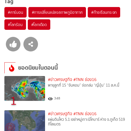
Tag
#
คาร์บอน
#
การเปลี่ยนแปลงสภาพภูมิอากาศ
#
ก๊าซเรือนกระจก
#
โลกร้อน
#
โลกเดือด
ยอดนิยมในตอนนี้
#ข่าวเศรษฐกิจ
#TNN ช่อง16
พายุลูกที่ 15 “จันหอม” จ่อถล่ม “ญี่ปุ่น” 11 ส.ค.นี้
1
348
#ข่าวเศรษฐกิจ
#TNN ช่อง16
แผ่นดินไหว 5.1 เขย่าหมู่เกาะนิโคบาร์ ห่าง จ.ภูเก็ต 519
กิโลเมตร