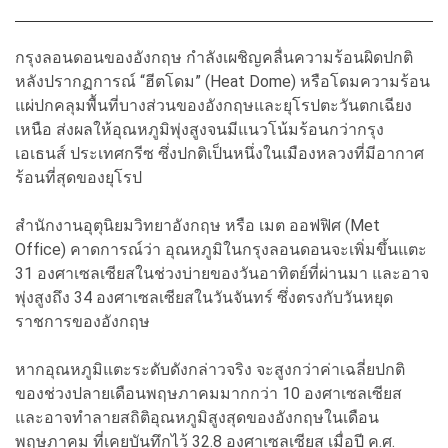
กรุงลอนดอนของอังกฤษ กำลังเผชิญคลื่นความร้อนผิดปกติ
หลังปรากฏการณ์ “ฮีตโดม” (Heat Dome) หรือโดมความร้อน
แผ่ปกคลุมพื้นที่บางส่วนของอังกฤษและยุโรปตะวันตกเฉียง
เหนือ ส่งผลให้อุณหภูมิพุ่งสูงจนมีแนวโน้มร้อนกว่ากรุง
เอเธนส์ ประเทศกรีซ ซึ่งปกติเป็นหนึ่งในเมืองหลวงที่มีอากาศ
ร้อนที่สุดของยุโรป
สำนักงานอุตุนิยมวิทยาอังกฤษ หรือ เมต ออฟฟิศ (Met
Office) คาดการณ์ว่า อุณหภูมิในกรุงลอนดอนจะเพิ่มขึ้นแตะ
31 องศาเซลเซียสในช่วงบ่ายของวันอาทิตย์ที่ผ่านมา และอาจ
พุ่งสูงถึง 34 องศาเซลเซียสในวันจันทร์ ซึ่งตรงกับวันหยุด
ราชการของอังกฤษ
หากอุณหภูมิแตะระดับดังกล่าวจริง จะสูงกว่าค่าเฉลี่ยปกติ
ของช่วงปลายเดือนพฤษภาคมมากกว่า 10 องศาเซลเซียส
และอาจทำลายสถิติอุณหภูมิสูงสุดของอังกฤษในเดือน
พฤษภาคม ที่เคยบันทึกไว้ 32.8 องศาเซลเซียส เมื่อปี ค.ศ.