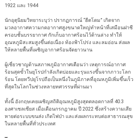
1922 และ 1944
นักอุตุนิยมวิทยาระบุว่า ปรากฏการณ์ “ฮีตโดม” เกิดจาก
มวลอากาศความกดอากาศสูงขนาดใหญ่ทำหน้าที่เสมือนฝาชี
ครอบชั้นบรรยากาศ กักเก็บอากาศร้อนไว้ด้านล่าง ทำให้
อุณหภูมิสะสมสูงขึ้นต่อเนื่อง ท้องฟ้าโปร่ง และลมอ่อน ส่งผล
ให้หลายพื้นที่เผชิญอากาศร้อนจัดยาวนาน
ผู้เชี่ยวชาญด้านสภาพภูมิอากาศเตือนว่า เหตุการณ์อากาศ
ร้อนสุดขั้วในยุโรปกำลังเกิดบ่อยและรุนแรงขึ้นจากภาวะโลก
ร้อน โดยทวีปยุโรปถือเป็นหนึ่งในภูมิภาคที่อุณหภูมิเพิ่มขึ้นเร็ว
ที่สุดในโลกในช่วงหลายทศวรรษที่ผ่านมา
ทั้งนี้ อังกฤษเคยเผชิญสถิติอุณหภูมิสูงสุดตลอดกาลที่ 40.3
องศาเซลเซียส เมื่อเดือนกรกฎาคม ปี 2022 ซึ่งสร้างความเสีย
หายต่อระบบขนส่ง เกิดไฟป่า และส่งผลกระทบต่อสาธารณสุข
ในหลายพื้นที่ทั่วประเทศ