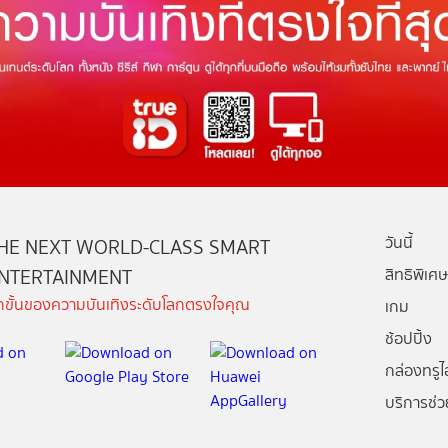
วันนี้
HE NEXT WORLD-CLASS SMART
NTERTAINMENT
สิทธิพิเศษ
ีกขั้นของความบันเทิงระดับโลกตรงใจคุณ
เกม
ช้อปปิ้ง
กล่องทรูไอ
บริการช่ว