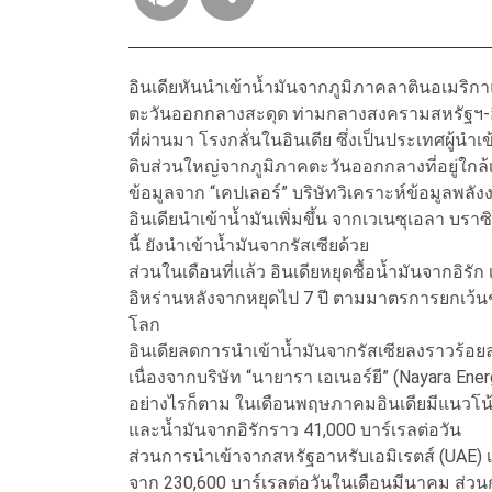
อินเดียหันนำเข้าน้ำมันจากภูมิภาคลาตินอเมริ
ตะวันออกกลางสะดุด ท่ามกลางสงครามสหรัฐฯ-อิห
ที่ผ่านมา โรงกลั่นในอินเดีย ซึ่งเป็นประเทศผู้นำ
ดิบส่วนใหญ่จากภูมิภาคตะวันออกกลางที่อยู่ใกล
ข้อมูลจาก “เคปเลอร์” บริษัทวิเคราะห์ข้อมูลพล
อินเดียนำเข้าน้ำมันเพิ่มขึ้น จากเวเนซุเอลา บ
นี้ ยังนำเข้าน้ำมันจากรัสเซียด้วย
ส่วนในเดือนที่แล้ว อินเดียหยุดซื้อน้ำมันจากอิร
อิหร่านหลังจากหยุดไป 7 ปี ตามมาตรการยกเว้นช
โลก
อินเดียลดการนำเข้าน้ำมันจากรัสเซียลงราวร้อยละ
เนื่องจากบริษัท “นายารา เอเนอร์ยี” (Nayara Ene
อย่างไรก็ตาม ในเดือนพฤษภาคมอินเดียมีแนวโน้
และน้ำมันจากอิรักราว 41,000 บาร์เรลต่อวัน
ส่วนการนำเข้าจากสหรัฐอาหรับเอมิเรตส์ (UAE) เริ่
จาก 230,600 บาร์เรลต่อวันในเดือนมีนาคม ส่วน