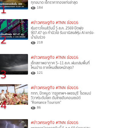
ทุกขนาด เช็กราคาทองแท่งล่าสุด
1
184
#ข่าวเศรษฐกิจ
#TNN ช่อง16
หุ้นดาวโจนส์วันนี้ 5 ส.ค. 2569 ปิดพุ่ง
907.47 จุด ทำนิวไฮ รับอานิสงส์หุ้น AI แกร่ง-
2
น้ำมันร่วง
218
#ข่าวเศรษฐกิจ
#TNN ช่อง16
เช็กสภาพอากาศ 5–11 ส.ค. ฝนถล่มพื้นที่
ไหนบ้าง ภาคไหนเสี่ยงหนักสุด?
3
121
#ข่าวเศรษฐกิจ
#TNN ช่อง16
ททท. ปักหมุด ‘กรุงเทพฯ-เพชรบุรี’ โรดแมป
วิวาห์ระดับโลก ดันไทยฮับคอนเซปต์
4
"Romance Tourism"
86
#ข่าวเศรษฐกิจ
#TNN ช่อง16