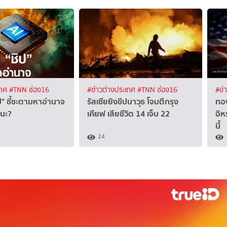
เทศ
#TNN ช่อง16
#ข่าวต่างประเทศ
#TNN ช่อง16
#ข่
ป" ชี้ชะตามหาอำนาจ
รัสเซียยิงขีปนาวุธ โจมตีกรุง
ทอง
ชนะ?
เคียฟ เสียชีวิต 14 เจ็บ 22
อิห
นี้
24