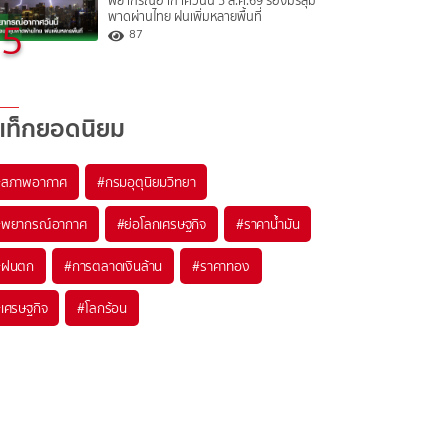
พยากรณ์อากาศวันนี้ 5 ส.ค.69 ร่องมรสุม
พาดผ่านไทย ฝนเพิ่มหลายพื้นที่
5
87
แท็กยอดนิยม
#
สภาพอากาศ
#
กรมอุตุนิยมวิทยา
#
พยากรณ์อากาศ
#
ย่อโลกเศรษฐกิจ
#
ราคาน้ำมัน
#
ฝนตก
#
การตลาดเงินล้าน
#
ราคาทอง
#
เศรษฐกิจ
#
โลกร้อน