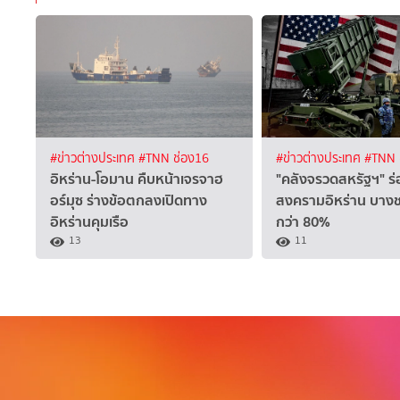
#ข่าวต่างประเทศ
#TNN ช่อง16
#ข่าวต่างประเทศ
#TNN 
อิหร่าน-โอมาน คืบหน้าเจรจาฮ
"คลังจรวดสหรัฐฯ" 
อร์มุซ ร่างข้อตกลงเปิดทาง
สงครามอิหร่าน บางชน
อิหร่านคุมเรือ
กว่า 80%
13
11