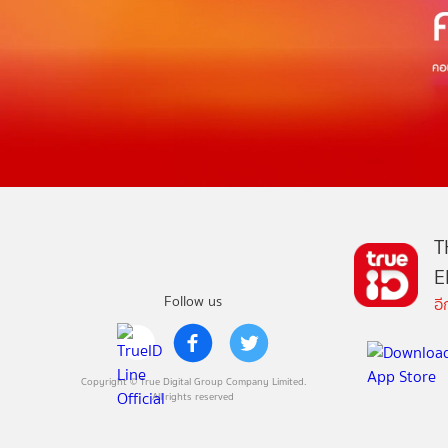
T
E
Follow us
อ
Copyright © True Digital Group Company Limited.
All rights reserved