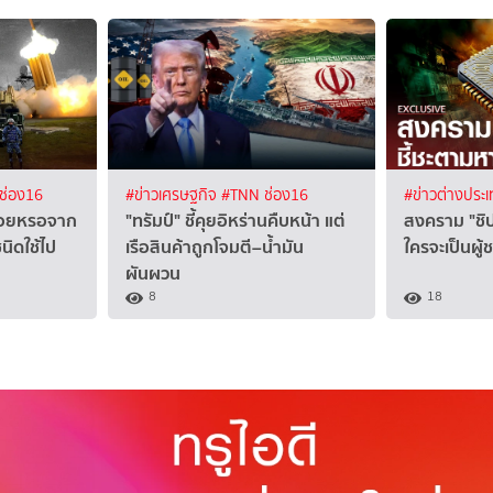
ช่อง16
#ข่าวเศรษฐกิจ
#TNN ช่อง16
#ข่าวต่างประ
ร่อยหรอจาก
"ทรัมป์" ชี้คุยอิหร่านคืบหน้า แต่
สงคราม "ชิ
ิดใช้ไป
เรือสินค้าถูกโจมตี–น้ำมัน
ใครจะเป็นผู้
ผันผวน
8
18