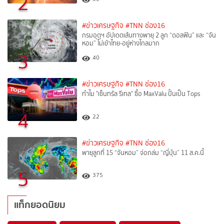
2
#ข่าวเศรษฐกิจ
#TNN ช่อง16
กรมอุตุฯ อัปเดตเส้นทางพายุ 2 ลูก “ดอลฟิน” และ “จัน
หอม” ไม่เข้าไทย-อยู่ห่างไกลมาก
3
40
#ข่าวเศรษฐกิจ
#TNN ช่อง16
ทำไม "เซ็นทรัล รีเทล" ซื้อ MaxValu ปั้นเป็น Tops
4
22
#ข่าวเศรษฐกิจ
#TNN ช่อง16
พายุลูกที่ 15 “จันหอม” จ่อถล่ม “ญี่ปุ่น” 11 ส.ค.นี้
5
375
แท็กยอดนิยม