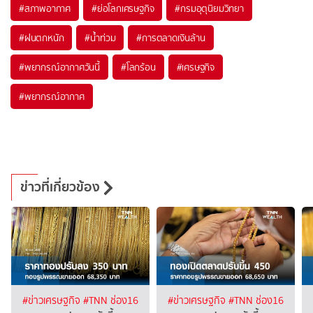
#
สภาพอากาศ
#
ย่อโลกเศรษฐกิจ
#
กรมอุตุนิยมวิทยา
#
ฝนตกหนัก
#
น้ำท่วม
#
การตลาดเงินล้าน
#
พยากรณ์อากาศวันนี้
#
โลกร้อน
#
เศรษฐกิจ
#
พยากรณ์อากาศ
ข่าวที่เกี่ยวข้อง
#ข่าวเศรษฐกิจ
#TNN ช่อง16
#ข่าวเศรษฐกิจ
#TNN ช่อง16