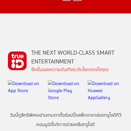
THE NEXT WORLD-CLASS SMART
ENTERTAINMENT
อีกขั้นของความบันเทิงระดับโลกตรงใจคุณ
วันนี้
ดู
สิทธิพิเศษ
อ่าน
เกม
ตาตั้ง
ช้อปปิ้ง
แพ็กเกจ
กล่องทรูไอดีทีวี
คอมมูนิตี้
บริการช่วยเหลือทรูไอดี