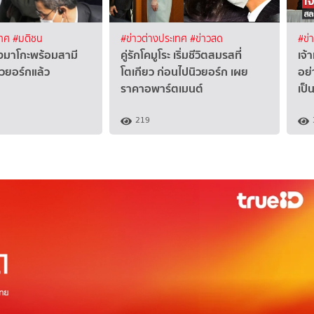
เทศ
#มติชน
#ข่าวต่างประเทศ
#ข่าวสด
#ข่
ิงมาโกะพร้อมสามี
คู่รักโคมูโระ เริ่มชีวิตสมรสที่
เจ้
ิวยอร์กแล้ว
โตเกียว ก่อนไปนิวยอร์ก เผย
อย่
ราคาอพาร์ตเมนต์
เป
219