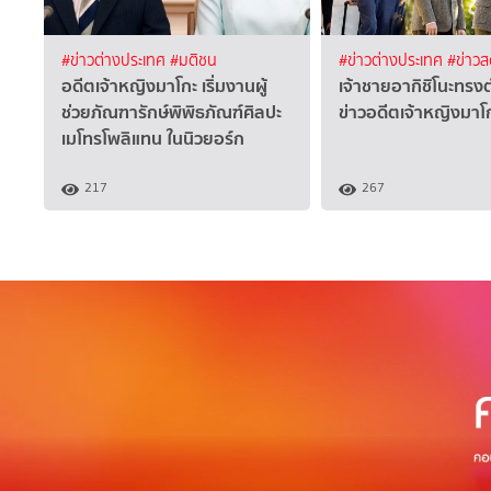
#ข่าวต่างประเทศ
#มติชน
#ข่าวต่างประเทศ
#ข่าว
อดีตเจ้าหญิงมาโกะ เริ่มงานผู้
เจ้าชายอากิชิโนะทรงตำ
ช่วยภัณฑารักษ์พิพิธภัณฑ์ศิลปะ
ข่าวอดีตเจ้าหญิงมาโ
เมโทรโพลิแทน ในนิวยอร์ก
217
267