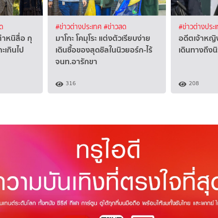
สด
#ข่าวต่างประเทศ
#ข่าวสด
#ข่าวต่างประ
หนิสื่อ กุ
มาโกะ โคมุโระ แต่งตัวเรียบง่าย
อดีตเจ้าหญ
กะเกินไป
เดินซื้อของสุดชิลในนิวยอร์ก-ไร้
เดินทางถึงน
จนท.อารักขา
316
208