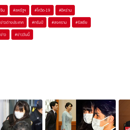
#
จีน
#
สหรัฐฯ
#
โควิด-19
#
อิหร่าน
#
ข่าวต่างประเทศ
#
ทรัมป์
#
สงคราม
#
รัสเซีย
#
ข่าว
#
ข่าววันนี้