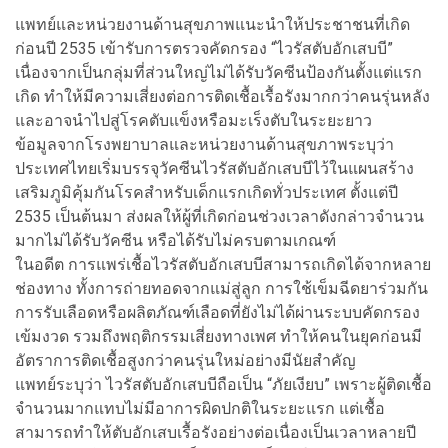
แพทย์และหน่วยงานด้านสุขภาพแนะนำให้ประชาชนที่เกิด
ก่อนปี 2535 เข้ารับการตรวจคัดกรอง “ไวรัสตับอักเสบบี”
เนื่องจากเป็นกลุ่มที่ส่วนใหญ่ไม่ได้รับวัคซีนป้องกันตั้งแต่แรก
เกิด ทำให้มีความเสี่ยงต่อการติดเชื้อเรื้อรังมากกว่าคนรุ่นหลัง
และอาจนำไปสู่โรคตับแข็งหรือมะเร็งตับในระยะยาว
ข้อมูลจากโรงพยาบาลและหน่วยงานด้านสุขภาพระบุว่า
ประเทศไทยเริ่มบรรจุวัคซีนไวรัสตับอักเสบบีไว้ในแผนสร้าง
เสริมภูมิคุ้มกันโรคสำหรับเด็กแรกเกิดทั่วประเทศ ตั้งแต่ปี
2535 เป็นต้นมา ส่งผลให้ผู้ที่เกิดก่อนช่วงเวลาดังกล่าวจำนวน
มากไม่ได้รับวัคซีน หรือได้รับไม่ครบตามเกณฑ์
ในอดีต การแพร่เชื้อไวรัสตับอักเสบบีสามารถเกิดได้จากหลาย
ช่องทาง ทั้งการถ่ายทอดจากแม่สู่ลูก การใช้เข็มฉีดยาร่วมกัน
การรับเลือดหรือผลิตภัณฑ์เลือดที่ยังไม่ได้ผ่านระบบคัดกรอง
เข้มงวด รวมถึงพฤติกรรมเสี่ยงทางเพศ ทำให้คนในยุคก่อนมี
อัตราการติดเชื้อสูงกว่าคนรุ่นใหม่อย่างมีนัยสำคัญ
แพทย์ระบุว่า ไวรัสตับอักเสบบีถือเป็น “ภัยเงียบ” เพราะผู้ติดเชื้อ
จำนวนมากแทบไม่มีอาการผิดปกติในระยะแรก แต่เชื้อ
สามารถทำให้ตับอักเสบเรื้อรังอย่างต่อเนื่องเป็นเวลาหลายปี