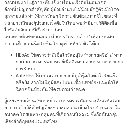
ก่อนพัฒนาไปสู่ภาวะตับแข็ง หรือมะเร็งตับในอนาคต
อีกหนึ่งปัญหาสำคัญคือ ผู้ป่วยจำนวนไม่น้อยมักรู้ตัวเมื่อโรค
ลุกลามแล้ว ทำให้การรักษามีความซับซ้อนมากขึ้น ขณะที่
หลายกรณีของผู้ป่วยมะเร็งตับในไทย พบว่ามีประวัติติดเชื้อ
ไวรัสตับอักเสบบีเรื้อรังมาก่อน
แนวทางที่แพทย์แนะนำ คือการ “ตรวจเลือด” เพื่อประเมิน
ความเสี่ยงก่อนฉีดวัคซีน โดยดูค่าหลัก 2 ตัว ได้แก่
HBsAg ใช้ตรวจว่ามีเชื้อไวรัสอยู่ในร่างกายหรือไม่ หาก
ผลเป็นบวก ควรพบแพทย์เพื่อติดตามอาการและวางแผน
การรักษา
Anti-HBs ใช้ตรวจว่าร่างกายมีภูมิคุ้มกันต่อไวรัสแล้ว
หรือยัง หากไม่มีภูมิและไม่พบเชื้อ แพทย์จะแนะนำให้
ฉีดวัคซีนป้องกันให้ครบตามกำหนด
ผู้เชี่ยวชาญด้านสุขภาพย้ำว่า การตรวจคัดกรองตั้งแต่ยังไม่มี
อาการ เป็นวิธีสำคัญที่จะช่วยลดความเสี่ยงโรคตับรุนแรงใน
อนาคต โดยเฉพาะกลุ่มคนที่เกิดก่อนปี 2535 ซึ่งถือเป็นกลุ่ม
เสี่ยงสำคัญของประเทศไทย