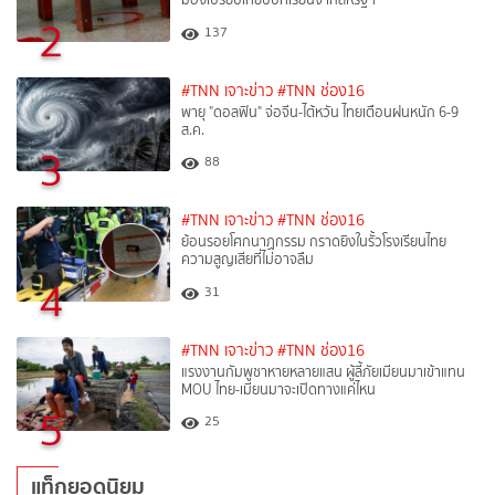
2
137
#TNN เจาะข่าว
#TNN ช่อง16
พายุ "ดอลฟิน" จ่อจีน-ไต้หวัน ไทยเตือนฝนหนัก 6-9
ส.ค.
3
88
#TNN เจาะข่าว
#TNN ช่อง16
ย้อนรอยโศกนาฏกรรม กราดยิงในรั้วโรงเรียนไทย
ความสูญเสียที่ไม่อาจลืม
4
31
#TNN เจาะข่าว
#TNN ช่อง16
แรงงานกัมพูชาหายหลายแสน ผู้ลี้ภัยเมียนมาเข้าแทน
MOU ไทย-เมียนมาจะเปิดทางแค่ไหน
5
25
แท็กยอดนิยม