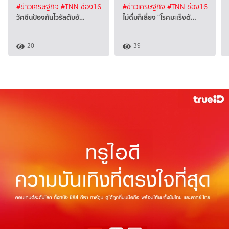
#ข่าวเศรษฐกิจ
#TNN ช่อง16
#ข่าวเศรษฐกิจ
#TNN ช่อง16
วัคซีนป้องกันไวรัสตับอั…
ไม่ดื่มก็เสี่ยง "โรคมะเร็งตั…
20
39