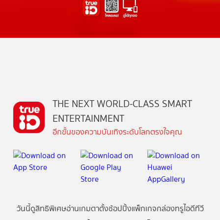
THE NEXT WORLD-CLASS SMART
ENTERTAINMENT
อีกขั้นของความบันเทิงระดับโลกตรงใจคุณ
วันนี้
ดู
สิทธิพิเศษ
อ่าน
เกม
ตาตั้ง
ช้อปปิ้ง
แพ็กเกจ
กล่องทรูไอดีทีวี