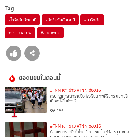
Tag
#
ไวรัสตับอักเสบบี
#
วัคซีนตับอักเสบบี
#
มะเร็งตับ
#
ตรวจสุขภาพ
#
สุขภาพตับ
ยอดนิยมในตอนนี้
#TNN เจาะข่าว
#TNN ช่อง16
สรุปเหตุการณ์กราดยิง โรงเรียนเทพศิรินทร์ นนทบุรี
เกิดอะไรขึ้นบ้าง ?
1
840
#TNN เจาะข่าว
#TNN ช่อง16
ย้อนเหตุกราดยิงในไทย ที่เยาวชนเป็นผู้ก่อเหตุ และมุม
มองเปรียบเทียบบทเรียนจากสหรัฐฯ