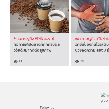
#ข่าวเศรษฐกิจ
#TNN ช่อง16
#ข่าวเศรษฐกิจ
#TNN ช่
คอกาแฟเฮตลาดคึกคักรับผล
วัคซีนป้องกันไวรัสตับ
วิจัยดื่มมากดีต่อสุขภาพ
ช่วยลดความเสี่ยงมะเร
14
20
Follow us