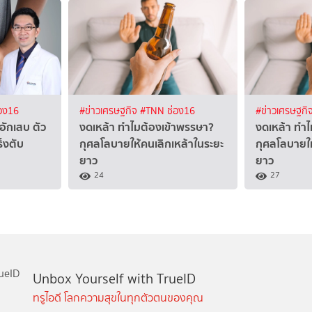
อง16
#ข่าวเศรษฐกิจ
#TNN ช่อง16
#ข่าวเศรษฐกิ
อักเสบ ตัว
งดเหล้า ทำไมต้องเข้าพรรษา?
งดเหล้า ทำ
็งตับ
กุศลโลบายให้คนเลิกเหล้าในระยะ
กุศลโลบายให
ยาว
ยาว
24
27
Unbox Yourself with TrueID
ทรูไอดี โลกความสุขในทุกตัวตนของคุณ