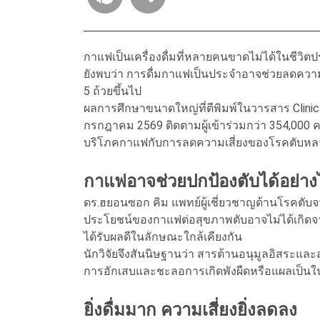
กาแฟเป็นเครื่องดื่มที่หลายคนขาดไม่ได้ในชีวิตป
ยังพบว่า การดื่มกาแฟเป็นประจำอาจช่วยลดความเส
5 ถ้วยขึ้นไป
ผลการศึกษาขนาดใหญ่ที่ตีพิมพ์ในวารสาร Clinical
กรกฎาคม 2569 ติดตามผู้เข้าร่วมกว่า 354,000 
บริโภคกาแฟกับการลดความเสี่ยงของโรคตับหล
กาแฟอาจช่วยปกป้องตับได้อย่าง
ดร.ฮยอนซอก คิม แพทย์ผู้เชี่ยวชาญด้านโรคตับจา
ประโยชน์ของกาแฟต่อสุขภาพตับอาจไม่ได้เกิดจากค
ได้รับผลดีในลักษณะใกล้เคียงกัน
นักวิจัยจึงสันนิษฐานว่า สารต้านอนุมูลอิส
การอักเสบและชะลอการเกิดพังผืดหรือแผลเป็นในต
ยิ่งดื่มมาก ความเสี่ยงยิ่งลดลง