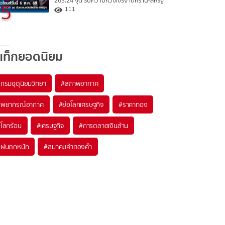
263.24 จุด รับความหวังเจรจาอิหร่าน-สหรัฐ
5
111
แท็กยอดนิยม
#
กรมอุตุนิยมวิทยา
#
สภาพอากาศ
#
พยากรณ์อากาศ
#
ย่อโลกเศรษฐกิจ
#
ราคาทอง
#
โลกร้อน
#
เศรษฐกิจ
#
การตลาดเงินล้าน
#
ฝนตกหนัก
#
สมาคมค้าทองคำ