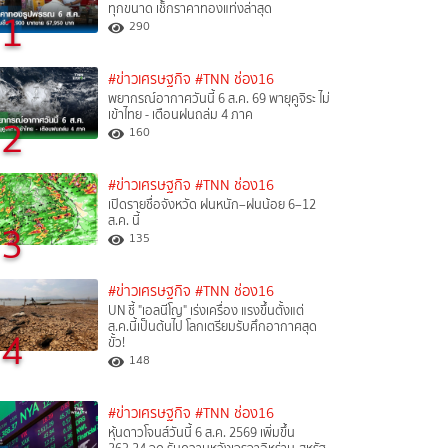
ทุกขนาด เช็กราคาทองแท่งล่าสุด
1
290
#ข่าวเศรษฐกิจ
#TNN ช่อง16
พยากรณ์อากาศวันนี้ 6 ส.ค. 69 พายุคูจิระ ไม่
เข้าไทย - เตือนฝนถล่ม 4 ภาค
2
160
#ข่าวเศรษฐกิจ
#TNN ช่อง16
เปิดรายชื่อจังหวัด ฝนหนัก–ฝนน้อย 6–12
ส.ค. นี้
3
135
#ข่าวเศรษฐกิจ
#TNN ช่อง16
UN ชี้ "เอลนีโญ" เร่งเครื่อง แรงขึ้นตั้งแต่
ส.ค.นี้เป็นต้นไป โลกเตรียมรับศึกอากาศสุด
4
ขั้ว!
148
#ข่าวเศรษฐกิจ
#TNN ช่อง16
หุ้นดาวโจนส์วันนี้ 6 ส.ค. 2569 เพิ่มขึ้น