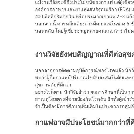
แม้งานวิจัยจะชี้ถึงประโยชน์ของกาแฟ แต่ผู้เช
องค์การอาหารและยาแห่งสหรัฐอเมริกา (FDA) แนะ
400 มิลลิกรัมต่อวัน หรือประมาณกาแฟ 2–3 แก
นอกจากนี้ ควรหลีกเลี่ยงการดื่มกาแฟในช่วง 6 
นอนหลับ โดยผู้เชี่ยวชาญหลายคนแนะนำว่าไม่คว
งานวิจัยยังพบสัญญาณที่ดีต่อสุ
นอกจากการติดตามอุบัติการณ์ของโรคแล้ว นักวิ
พบว่าผู้ดื่มกาแฟมีปริมาณไขมันสะสมในตับและกา
สุขภาพตับที่ดีกว่า
อย่างไรก็ตาม นักวิจัยย้ำว่า ผลการศึกษานี้เป็น
สาเหตุโดยตรงที่ช่วยป้องกันโรคตับ อีกทั้งผู้เข้
จำเป็นต้องมีการศึกษาเพิ่มเติมในประชากรกลุ่มอื
กาแฟอาจมีประโยชน์มากกว่าที่ค