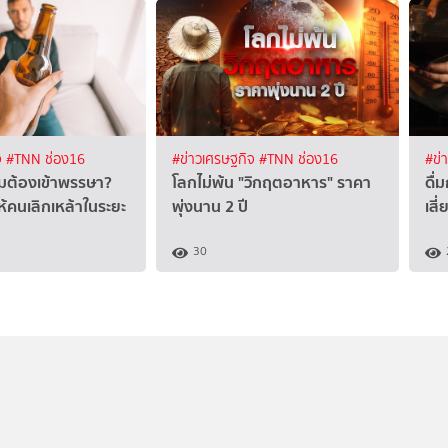
จ
#TNN ช่อง16
#ข่าวเศรษฐกิจ
#TNN ช่อง16
#ข่
ไมต้องเข้าพรรษา?
โลกไม่พ้น "วิกฤตอาหาร" ราคา
ดื่
้คนเลิกเหล้าในระยะ
พุ่งนาน 2 ปี
เสี
30