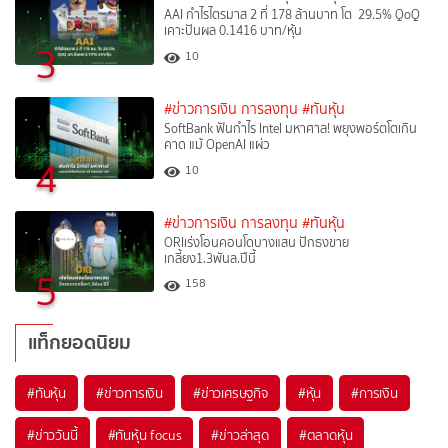
AAI กำไรไตรมาส 2 ที่ 178 ล้านบาท โต 29.5% QoQ
เคาะปันผล 0.1416 บาท/หุ้น
3
10
#ข่าวการเงิน การลงทุน
#ทันหุ้น
SoftBank ฟันกำไร Intel มหาศาล! พยุงพอร์ตโตเกิน
คาด แม้ OpenAI แผ่ว
4
10
#ข่าวการเงิน การลงทุน
#ทันหุ้น
ORIเร่งโอนคอนโดบางแสน ปักธงขาย
เกลี้ยง1.3พันล.ปีนี้
5
158
แท็กยอดนิยม
#
ทันหุ้น
#
ข่าวการเงิน
#
ข่าวเศรษฐกิจ
#
หุ้น
#
การเงิน
#
ข่าววันนี้
#
ทันหุ้น focus
#
ข่าวล่าสุด
#
ตลาดหุ้น