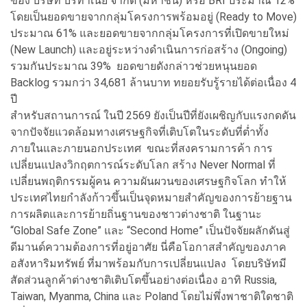
ของ บริษัท บริทาเนีย จำกัด (มหาชน) หรือ BRI ประมาณ 12%
โดยเป็นยอดขายจากกลุ่มโครงการพร้อมอยู่ (Ready to Move)
ประมาณ 61% และยอดขายจากกลุ่มโครงการที่เปิดขายใหม่
(New Launch) และอยู่ระหว่างดำเนินการก่อสร้าง (Ongoing)
รวมกันประมาณ 39% ยอดขายดังกล่าวช่วยหนุนยอด
Backlog รวมกว่า 34,681 ล้านบาท ทยอยรับรู้รายได้ต่อเนื่อง 4
ปี
สำหรับสถานการณ์ ในปี 2569 ยังเป็นปีที่ยังเผชิญกับแรงกดดัน
จากปัจจัยแวดล้อมทางเศรษฐกิจที่เติบโตในระดับที่ต่ำทั้ง
ภายในและภายนอกประเทศ ขณะที่สงครามการค้า การ
เปลี่ยนแปลงวิกฤตการณ์ระดับโลก สร้าง Never Normal ที่
เปลี่ยนพฤติกรรมผู้คน ความผันผวนของเศรษฐกิจโลก ทำให้
ประเทศไทยกำลังก้าวขึ้นเป็นจุดหมายสำคัญของการย้ายฐาน
การผลิตและการย้ายถิ่นฐานของชาวต่างชาติ ในฐานะ
“Global Safe Zone” และ “Second Home” เป็นปัจจัยผลักดันสู่
ดีมานด์ความต้องการที่อยู่อาศัย นี่คือโอกาสสำคัญของภาค
อสังหาริมทรัพย์ ที่มาพร้อมกับการเปลี่ยนแปลง โดยบริษัทมี
สัดส่วนลูกค้าต่างชาติเติบโตขึ้นอย่างต่อเนื่อง อาทิ Russia,
Taiwan, Myanma, China และ Poland โดยไม่พึ่งพาชาติใดชาติ