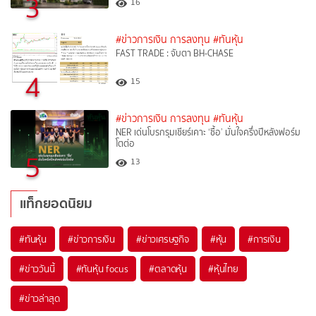
3
16
#ข่าวการเงิน การลงทุน
#ทันหุ้น
FAST TRADE : จับตา BH-CHASE
4
15
#ข่าวการเงิน การลงทุน
#ทันหุ้น
NER เด่นโบรกรุมเชียร์เคาะ ‘ซื้อ’ มั่นใจครึ่งปีหลังฟอร์ม
โตต่อ
5
13
แท็กยอดนิยม
#
ทันหุ้น
#
ข่าวการเงิน
#
ข่าวเศรษฐกิจ
#
หุ้น
#
การเงิน
#
ข่าววันนี้
#
ทันหุ้น focus
#
ตลาดหุ้น
#
หุ้นไทย
#
ข่าวล่าสุด