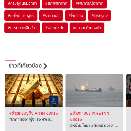
#
กรมอุตุนิยมวิทยา
#
สภาพอากาศ
#
พยากรณ์อากาศ
#
ย่อโลกเศรษฐกิจ
#
ราคาทอง
#
โลกร้อน
#
เศรษฐกิจ
#
การตลาดเงินล้าน
#
ฝนตกหนัก
#
สมาคมค้าทองคำ
ข่าวที่เกี่ยวข้อง
#ข่าวเศรษฐกิจ
#TNN ช่อง16
#ข่าวต่างประเทศ
#TNN
"ราคาทอง" พุ่งแรง 4% แ…
ช่อง16
อิหร่าน-โอมาน คืบหน้าเจรจา…