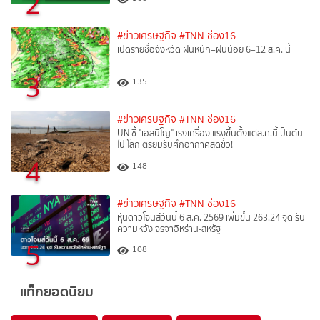
2
#ข่าวเศรษฐกิจ
#TNN ช่อง16
เปิดรายชื่อจังหวัด ฝนหนัก–ฝนน้อย 6–12 ส.ค. นี้
3
135
#ข่าวเศรษฐกิจ
#TNN ช่อง16
UN ชี้ "เอลนีโญ" เร่งเครื่อง แรงขึ้นตั้งแต่ส.ค.นี้เป็นต้น
ไป โลกเตรียมรับศึกอากาศสุดขั้ว!
4
148
#ข่าวเศรษฐกิจ
#TNN ช่อง16
หุ้นดาวโจนส์วันนี้ 6 ส.ค. 2569 เพิ่มขึ้น 263.24 จุด รับ
ความหวังเจรจาอิหร่าน-สหรัฐ
5
108
แท็กยอดนิยม