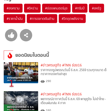
#
สงคราม
#
อิหร่าน
#
ช่องแคบฮอร์มุซ
#
ทรัมป์
#
สหรัฐ
#
ราคาน้ำมัน
#
การตลาดเงินล้าน
#
วิกฤตพลังงาน
ยอดนิยมในตอนนี้
#ข่าวเศรษฐกิจ
#TNN ช่อง16
ราคาทองรูปพรรณวันนี้ 6 ส.ค. 2569 รวมทุกขนาด เช็
กราคาทองแท่งล่าสุด
1
290
#ข่าวเศรษฐกิจ
#TNN ช่อง16
พยากรณ์อากาศวันนี้ 6 ส.ค. 69 พายุคูจิระ ไม่เข้าไทย -
เตือนฝนถล่ม 4 ภาค
160