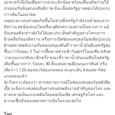
ปะทะครั้งนี้เป็นเพียงการปะทะเล็กน้อย พร้อมเตือนอิหร่านให้
เร่งยอมรับข้อตกลงสันติภาพ มิฉะนั้นสหรัฐอาจตอบโต้รุนแรง
กว่าเดิมในอนาคต
เหตุปะทะรอบล่าสุดเกิดขึ้นในช่วงที่สหรัฐกำลังรอคำตอบจาก
อิหร่าน ต่อข้อเสนอใหม่ที่จะยุติสงครามอย่างเป็นทางการ แม้
ข้อเสนอดังกล่าวยังไม่ได้แตะประเด็นสำคัญอย่างโครงการ
นิวเคลียร์ของอิหร่าน หรือการเปิดช่องแคบฮอร์มุซเต็มรูปแบบ
ด้านตลาดพลังงานเริ่มตอบสนองทันที ราคาน้ำมันดิบสหรัฐพุ่ง
ขึ้นกว่าร้อยละ 3 ในการซื้อขายช่วงเช้าวันศุกร์ในเอเชีย หลังค
วามรุนแรงกลับมาอีกครั้ง ขณะที่ราคาน้ำมันเบนซินในสหรัฐ
เพิ่มขึ้นมากกว่า ร้อยละ 40 ตั้งแต่ปลายเดือนกุมภาพันธ์ หรือ
เพิ่มราว 1.20 ดอลลาร์ต่อแกลลอน ทะลุระดับ 4 ดอลลาร์ต่อ
แกลลอนแล้ว
นักวิเคราะห์มองว่า หากสถานการณ์ในช่องแคบฮอร์มุซยังยืด
เยื้อ จะยิ่งกระทบต่อเส้นทางขนส่งพลังงานสำคัญของโลก และ
อาจกลายเป็นแรงกดดันใหม่ต่อเงินเฟ้อ เศรษฐกิจโลก และ
ความเชื่อมั่นของตลาดการเงินในระยะต่อไป
Tag