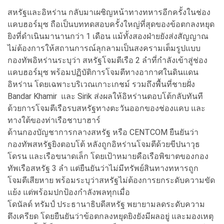
สหรัฐและอิหร่าน กลับมาเผชิญหน้าทางทหารอีกครั้งในช่อง
แคบฮอร์มุซ ถือเป็นบททดสอบครั้งใหญ่ที่สุดของข้อตกลงหยุด
ยิงที่ดำเนินมานานกว่า 1 เดือน แม้ทั้งสองฝ่ายยังส่งสัญญาณ
ไม่ต้องการให้สถานการณ์ลุกลามเป็นสงครามเต็มรูปแบบ
กองทัพอิหร่านระบุว่า สหรัฐโจมตีเรือ 2 ลำที่กำลังเข้าสู่ช่อง
แคบฮอร์มุซ พร้อมปฏิบัติการโจมตีทางอากาศในดินแดน
อิหร่าน โดยเฉพาะบริเวณเกาะเกชม์ รวมถึงพื้นที่ชายฝั่ง
Bandar Khamir และ Sirik ส่งผลให้อิหร่านตอบโต้กลับทันที
ด้วยการโจมตีเรือรบสหรัฐทางตะวันออกของช่องแคบ และ
ทางใต้ของท่าเรือชาบาฮาร์
ด้านกองบัญชาการกลางสหรัฐ หรือ CENTCOM ยืนยันว่า
กองทัพสหรัฐยิงตอบโต้ หลังถูกอิหร่านโจมตีด้วยขีปนาวุธ
โดรน และเรือขนาดเล็ก โดยเป้าหมายคือเรือพิฆาตของกอง
ทัพเรือสหรัฐ 3 ลำ แต่ยืนยันว่าไม่มีทรัพย์สินทางทหารถูก
โจมตีเสียหาย พร้อมระบุว่าสหรัฐไม่ต้องการยกระดับความขัด
แย้ง แต่พร้อมปกป้องกำลังพลทุกเมื่อ
โดนัลด์ ทรัมป์ ประธานาธิบดีสหรัฐ พยายามลดระดับความ
ตึงเครียด โดยยืนยันว่าข้อตกลงหยุดยิงยังมีผลอยู่ และมองเหตุ