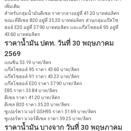
เพิ่มเติม
สำหรับกลุ่มน้ำมันดีเซล ราคากลางอยู่ที่ 41.20 บาทต่อลิตร
ขณะที่ดีเซล B20 อยู่ที่ 35.20 บาทต่อลิตร ส่วนกลุ่มแก๊สโซ
ฮอล์ E20 อยู่ที่ 37.90 บาทต่อลิตร และแก๊สโซฮอล์ 95 อยู่ที่
43.60 บาทต่อลิตร
ราคาน้ำมัน ปตท. วันที่ 30 พฤษภาคม
2569
เบนซิน 53.19 บาท/ลิตร
แก๊สโซฮอล์ 95 ราคา 43.60 บาท/ลิตร
แก๊สโซฮอล์ 91 ราคา 43.23 บาท/ลิตร
แก๊สโซฮอล์ E20 ราคา 37.90 บาท/ลิตร
E85 ราคา 33.84 บาท/ลิตร
ดีเซล ราคา 41.20 บาท/ลิตร
ดีเซล B20 ราคา 35.20 บาท/ลิตร
ซูเปอร์พาวเวอร์ GSH95 ราคา 51.69 บาท/ลิตร
ซูเปอร์พาวเวอร์ดีเซล ราคา 59.25 บาท/ลิตร
ราคาน้ำมัน บางจาก วันที่ 30 พฤษภาคม