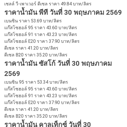
เชลล์ วี-เพาเวอร์ ดีเซล ราคา 49.84 บาท/ลิตร
ราคาน้ำมัน พีที วันที่ 30 พฤษภาคม 2569
เบนซิน ราคา 53.69 บาท/ลิตร
แก๊สโซฮอล์ 95 ราคา 43.60 บาท/ลิตร
แก๊สโซฮอล์ 91 ราคา 43.23 บาท/ลิตร
แก๊สโซฮอล์ E20 ราคา 37.90 บาท/ลิตร
ดีเซล ราคา 41.20 บาท/ลิตร
ดีเซล B20 ราคา 35.20 บาท/ลิตร
ราคาน้ำมัน ซัสโก้ วันที่ 30 พฤษภาคม
2569
เบนซิน 95 ราคา 53.34 บาท/ลิตร
แก๊สโซฮอล์ 95 ราคา 43.60 บาท/ลิตร
แก๊สโซฮอล์ 91 ราคา 43.23 บาท/ลิตร
แก๊สโซฮอล์ E20 ราคา 37.90 บาท/ลิตร
ดีเซล ราคา 41.20 บาท/ลิตร
ดีเซล B20 ราคา 35.20 บาท/ลิตร
ราคาน้ำมัน คาลเท็กซ์ วันที่ 30