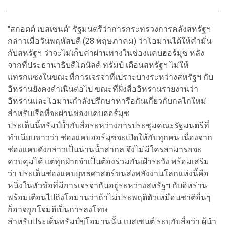
"สกอตต์ เบสเซนต์" รัฐมนตรีว่าการกระทรวงการคลังสหรัฐฯ
กล่าวเมื่อวันพฤหัสบดี (28 พฤษภาคม) ว่าโอมานได้ให้คำมั่น
กับสหรัฐฯ ว่าจะไม่เก็บค่าผ่านทางในช่องแคบฮอร์มุซ หลัง
จากที่ประธานาธิบดีโดนัลด์ ทรัมป์ เตือนสหรัฐฯ ไม่ให้
แทรกแซงในขณะที่การเจรจาที่เปราะบางระหว่างสหรัฐฯ กับ
อิหร่านยังคงดำเนินต่อไป ขณะที่ฝั่งสื่ออิหร่านรายงานว่า
อิหร่านและโอมานกำลังปรึกษาหารือกันเกี่ยวกับกลไกใหม่
สำหรับเรือที่จะผ่านช่องแคบฮอร์มุซ
ประเด็นนี้ทรัมป์ย้ำกับสื่อระหว่างการประชุมคณะรัฐมนตรีที่
ทำเนียบขาวว่า ช่องแคบฮอร์มุซจะเปิดให้กับทุกคน เนื่องจาก
ช่องแคบดังกล่าวเป็นน่านน้ำสากล จึงไม่มีใครสามารถจะ
ควบคุมได้ แต่ทุกฝ่ายจำเป็นต้องร่วมกันเฝ้าระวัง พร้อมเสริม
ว่า ประเด็นช่องแคบยุทธศาสตร์ขนส่งพลังงานโลกแห่งนี้คือ
หนึ่งในหัวข้อที่มีการเจรจากันอยู่ระหว่างสหรัฐฯ กับอิหร่าน
พร้อมเตือนไปถึงโอมานว่าถ้าไม่ประพฤติตัวเหมือนชาติอื่นๆ
ก็อาจถูกโจมตีเป็นการลงโทษ
สำหรับประเด็นทรัมป์ขู่โอมานนั้น เบสเซนต์ ระบุกับสื่อว่า ผู้นำ