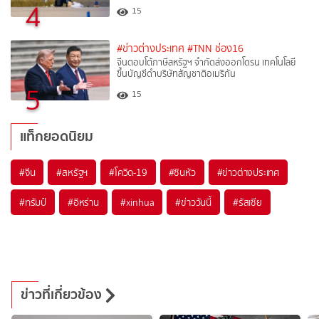
4
15
#ข่าวต่างประเทศ
#TNN ช่อง16
จีนตอบโต้ภาษีสหรัฐฯ จำกัดส่งออกโดรน เทคโนโลยี
ขึ้นบัญชีดำบริษัทสัญชาติอเมริกัน
5
15
แท็กยอดนิยม
#
จีน
#
สหรัฐฯ
#
โควิด-19
#
ซินหัว
#
ข่าวต่างประเทศ
#
ทรัมป์
#
อิหร่าน
#
xinhua
#
ข่าววันนี้
#
รัสเซีย
ข่าวที่เกี่ยวข้อง