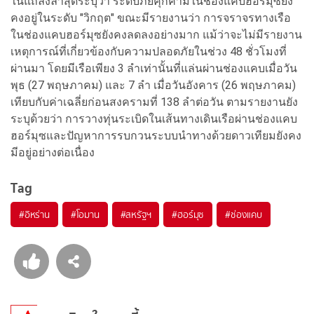
ในแถลงล่าสุดระบุว่า ระดับภัยคุกคามในช่องแคบฮอร์มุซยัง
คงอยู่ในระดับ "วิกฤต" ขณะมีรายงานว่า การจราจรทางเรือ
ในช่องแคบฮอร์มุซยังคงลดลงอย่างมาก แม้ว่าจะไม่มีรายงาน
เหตุการณ์ที่เกี่ยวข้องกับความปลอดภัยในช่วง 48 ชั่วโมงที่
ผ่านมา โดยมีเรือเพียง 3 ลำเท่านั้นที่แล่นผ่านช่องแคบเมื่อวัน
พุธ (27 พฤษภาคม) และ 7 ลำ เมื่อวันอังคาร (26 พฤษภาคม)
เทียบกับค่าเฉลี่ยก่อนสงครามที่ 138 ลำต่อวัน ตามรายงานยัง
ระบุด้วยว่า การวางทุ่นระเบิดในเส้นทางเดินเรือผ่านช่องแคบ
ฮอร์มุซและปัญหาการรบกวนระบบนำทางด้วยดาวเทียมยังคง
มีอยู่อย่างต่อเนื่อง
Tag
#
อิหร่าน
#
โอมาน
#
สหรัฐฯ
#
ฮอร์มุซ
#
ช่องแคบ