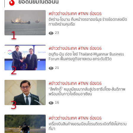
ยอดนิยมในตอนนี้
#ข่าวต่างประเทศ
#TNN ช่อง16
อิหร่าน-โอมาน คืบหน้าเจรจาฮอร์มุซ ร่างข้อตกลงเปิด
ทางอิหร่านคุมเรือ
1
23
#ข่าวต่างประเทศ
#TNN ช่อง16
อนุทิน-มิน อ่อง ไลง์ Thailand-Myanmar Business
Forum ฟื้นเศรษฐกิจชายแดน-ยกระดับชีวิต
2
21
#ข่าวต่างประเทศ
#TNN ช่อง16
“สีหศักดิ์”​ หนุนเมียนมากลับสู่ประชาธิปไตย-สันติภาพ
พร้อมเป็นกาวใจเชื่อมอาเซียน
3
16
#ข่าวต่างประเทศ
#TNN ช่อง16
เครื่องบินสินค้าเยอรมนีชนโดรนติดระเบิดที่ยังไม่ทราบ
ที่มา