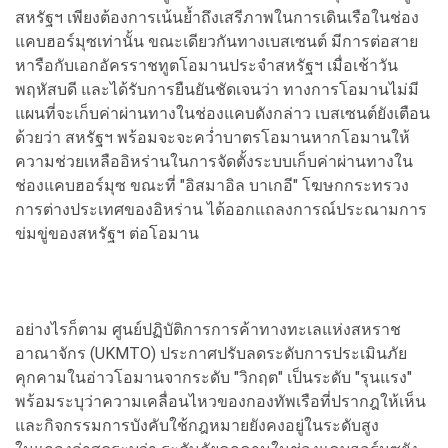
สหรัฐฯ เพียงต้องการเน้นย้ำถึงเสรีภาพในการเดินเรือในช่อง
แคบฮอร์มุซเท่านั้น ขณะเดียวกันทางเบสเซนต์ มีการต่อสาย
หารือกับเอกอัครราชทูตโอมานประจำสหรัฐฯ เมื่อเช้าวัน
พฤหัสบดี และได้รับการยืนยันชัดเจนว่า ทางการโอมานไม่มี
แผนที่จะเก็บค่าผ่านทางในช่องแคบดังกล่าว เบสเซนต์ยังเตือน
ด้วยว่า สหรัฐฯ พร้อมจะจะคว่ำบาตรโอมานหากโอมานให้
ความช่วยเหลืออิหร่านในการจัดตั้งระบบเก็บค่าผ่านทางใน
ช่องแคบฮอร์มุซ ขณะที่ "อิสมาอิล บาเกอี" โฆษกกระทรวง
การต่างประเทศของอิหร่าน ได้ออกแถลงการณ์ประณามการ
ข่มขู่ของสหรัฐฯ ต่อโอมาน
อย่างไรก็ตาม ศูนย์ปฏิบัติการการค้าทางทะเลแห่งสหราช
อาณาจักร (UKMTO) ประกาศปรับลดระดับการประเมินภัย
คุกคามในอ่าวโอมานจากระดับ "วิกฤต" เป็นระดับ "รุนแรง"
พร้อมระบุว่าความเคลื่อนไหวของกองทัพเรือที่ปรากฎให้เห็น
และกิจกรรมการบังคับใช้กฎหมายยังคงอยู่ในระดับสูง