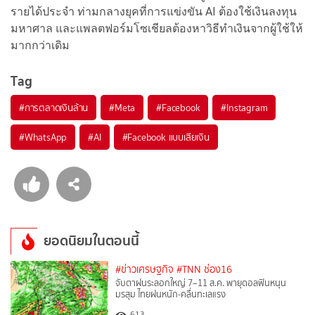
รายได้ประจำ ท่ามกลางยุคที่การแข่งขัน AI ต้องใช้เงินลงทุน
มหาศาล และแพลตฟอร์มโซเชียลต้องหาวิธีทำเงินจากผู้ใช้ให้
มากกว่าเดิม
Tag
#
การตลาดเงินล้าน
#
Meta
#
Facebook
#
Instagram
#
WhatsApp
#
AI
#
Facebook แบบเสียเงิน
ยอดนิยมในตอนนี้
#ข่าวเศรษฐกิจ
#TNN ช่อง16
จับตาฝนระลอกใหญ่ 7–11 ส.ค. พายุดอลฟินหนุน
มรสุม ไทยฝนหนัก-คลื่นทะเลแรง
613