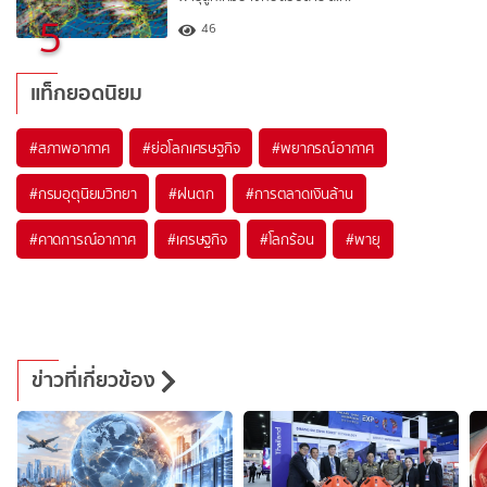
5
46
แท็กยอดนิยม
#
สภาพอากาศ
#
ย่อโลกเศรษฐกิจ
#
พยากรณ์อากาศ
#
กรมอุตุนิยมวิทยา
#
ฝนตก
#
การตลาดเงินล้าน
#
คาดการณ์อากาศ
#
เศรษฐกิจ
#
โลกร้อน
#
พายุ
ข่าวที่เกี่ยวข้อง