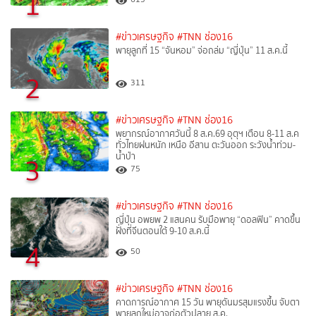
1
#ข่าวเศรษฐกิจ
#TNN ช่อง16
พายุลูกที่ 15 “จันหอม” จ่อถล่ม “ญี่ปุ่น” 11 ส.ค.นี้
2
311
#ข่าวเศรษฐกิจ
#TNN ช่อง16
พยากรณ์อากาศวันนี้ 8 ส.ค.69 อุตุฯ เตือน 8-11 ส.ค
ทั่วไทยฝนหนัก เหนือ อีสาน ตะวันออก ระวังน้ำท่วม-
น้ำป่า
3
75
#ข่าวเศรษฐกิจ
#TNN ช่อง16
ญี่ปุ่น อพยพ 2 แสนคน รับมือพายุ “ดอลฟิน” คาดขึ้น
ฝั่งที่จีนตอนใต้ 9-10 ส.ค.นี้
4
50
#ข่าวเศรษฐกิจ
#TNN ช่อง16
คาดการณ์อากาศ 15 วัน พายุดันมรสุมแรงขึ้น จับตา
พายุลูกใหม่อาจก่อตัวปลาย ส.ค.