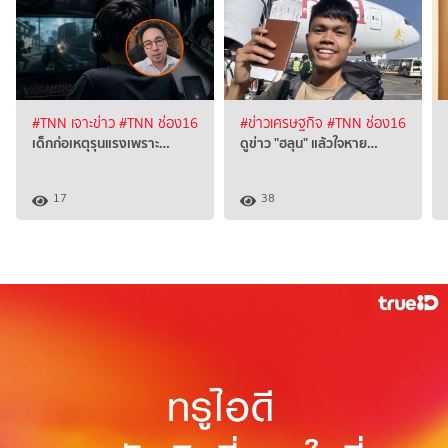
#TNN เจาะข่าว
#TNN ช่อง16
#ข่าวเศรษฐกิจ
#TNN ช่อง16
เด็กก่อเหตุรุนแรงเพราะ…
ดูข่าว "ฮลุน" แล้วใจหาย…
17
38