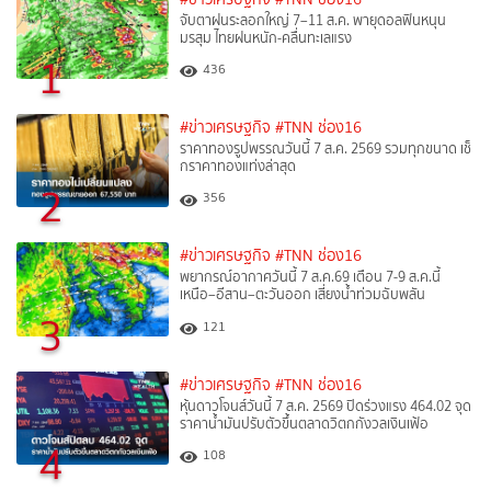
จับตาฝนระลอกใหญ่ 7–11 ส.ค. พายุดอลฟินหนุน
มรสุม ไทยฝนหนัก-คลื่นทะเลแรง
1
436
#ข่าวเศรษฐกิจ
#TNN ช่อง16
ราคาทองรูปพรรณวันนี้ 7 ส.ค. 2569 รวมทุกขนาด เช็
กราคาทองแท่งล่าสุด
2
356
#ข่าวเศรษฐกิจ
#TNN ช่อง16
พยากรณ์อากาศวันนี้ 7 ส.ค.69 เตือน 7-9 ส.ค.นี้
เหนือ–อีสาน–ตะวันออก เสี่ยงน้ำท่วมฉับพลัน
3
121
#ข่าวเศรษฐกิจ
#TNN ช่อง16
หุ้นดาวโจนส์วันนี้ 7 ส.ค. 2569 ปิดร่วงแรง 464.02 จุด
ราคาน้ำมันปรับตัวขึ้นตลาดวิตกกังวลเงินเฟ้อ
4
108