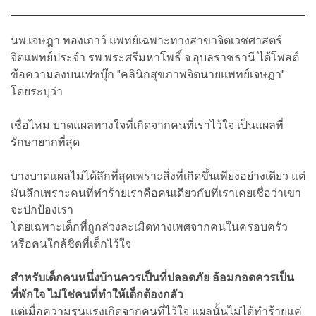
นพ.เจษฎา ทองเถาว์ แพทย์เฉพาะทางสาขาจิตเวชศาสตร์
จิตแพทย์ประจำ รพ.พระศรีมหาโพธิ์ จ.อุบลราชธานี ได้โพสต์
ข้อความลงบนเฟซบุ๊ก "คลินิกสุขภาพจิตนายแพทย์เจษฎา"
โดยระบุว่า
เชื่อไหม บาดแผลทางใจที่เกิดจากคนที่เราไว้ใจ เป็นแผลที่
รักษายากที่สุด
บางบาดแผลไม่ได้ลึกที่สุดเพราะสิ่งที่เกิดขึ้นเพียงอย่างเดียว แต่
มันลึกเพราะคนที่ทำร้ายเราคือคนเดียวกับที่เราเคยเชื่อว่าเขา
จะปกป้องเรา
โดยเฉพาะเด็กที่ถูกล่วงละเมิดทางเพศจากคนในครอบครัว
หรือคนใกล้ชิดที่เด็กไว้ใจ
สำหรับเด็กคนหนึ่งบ้านควรเป็นที่ปลอดภัย อ้อมกอดควรเป็น
ที่พักใจ ไม่ใช่คนที่ทำให้เด็กต้องกลัว
แต่เมื่อความรุนแรงเกิดจากคนที่ไว้ใจ แผลนั้นไม่ได้ทำร้ายแค่