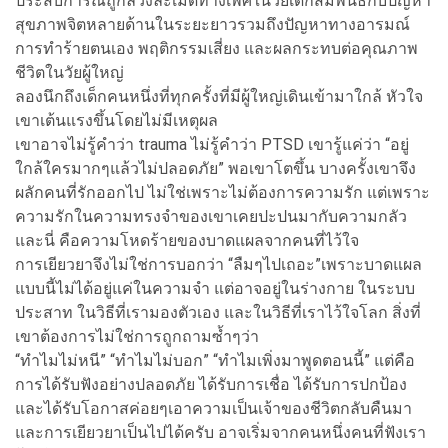
ประสบการณ์ถูกล่วงละเมิดทางเพศในวัยเด็กสัมพันธ์กับปัญหา
สุขภาพจิตหลายด้านในระยะยาวรวมถึงปัญหาทางอารมณ์
การทำร้ายตนเอง พฤติกรรมเสี่ยง และผลกระทบต่อคุณภาพ
ชีวิตในวัยผู้ใหญ่
ลองนึกถึงเด็กคนหนึ่งที่ทุกครั้งที่มีผู้ใหญ่เดินเข้ามาใกล้ หัวใจ
เขาเต้นแรงขึ้นโดยไม่มีเหตุผล
เขาอาจไม่รู้คำว่า trauma ไม่รู้คำว่า PTSD เขารู้แค่ว่า “อยู่
ใกล้ใครมากๆแล้วไม่ปลอดภัย” พอเขาโตขึ้น บางครั้งเขาจึง
ผลักคนที่รักออกไป ไม่ใช่เพราะไม่ต้องการความรัก แต่เพราะ
ความรักในความทรงจำของเขาเคยปะปนมากับความกลัว
และนี่ คือความโหดร้ายของบาดแผลจากคนที่ไว้ใจ
การเยียวยาจึงไม่ใช่การบอกว่า “ลืมๆไปเถอะ”เพราะบาดแผล
แบบนี้ไม่ได้อยู่แค่ในความจำ แต่อาจอยู่ในร่างกาย ในระบบ
ประสาท ในวิธีที่เรามองตัวเอง และในวิธีที่เราไว้ใจโลก สิ่งที่
เขาต้องการไม่ใช่การถูกถามซ้ำๆว่า
“ทำไมไม่หนี” “ทำไมไม่บอก” “ทำไมเพิ่งมาพูดตอนนี้” แต่คือ
การได้รับฟังอย่างปลอดภัย ได้รับการเชื่อ ได้รับการปกป้อง
และได้รับโอกาสค่อยๆเอาความเป็นเจ้าของชีวิตกลับคืนมา
และการเยียวยาเป็นไปได้ครับ อาจเริ่มจากคนหนึ่งคนที่ฟังเรา