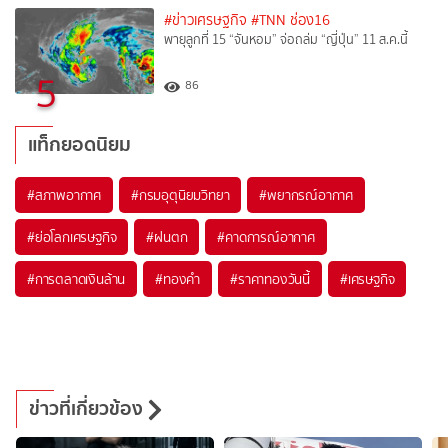
#ข่าวเศรษฐกิจ
#TNN ช่อง16
พายุลูกที่ 15 “จันหอม” จ่อถล่ม “ญี่ปุ่น” 11 ส.ค.นี้
5
86
แท็กยอดนิยม
#
สภาพอากาศ
#
กรมอุตุนิยมวิทยา
#
พยากรณ์อากาศ
#
ย่อโลกเศรษฐกิจ
#
ฝนตก
#
คาดการณ์อากาศ
#
การตลาดเงินล้าน
#
ทองคำ
#
ราคาทองวันนี้
#
เศรษฐกิจ
ข่าวที่เกี่ยวข้อง