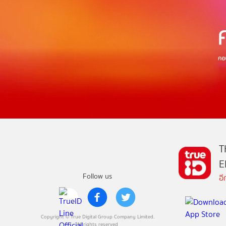
T
E
Follow us
อ
Copyright © True Digital Group Company Limited.
All rights reserved