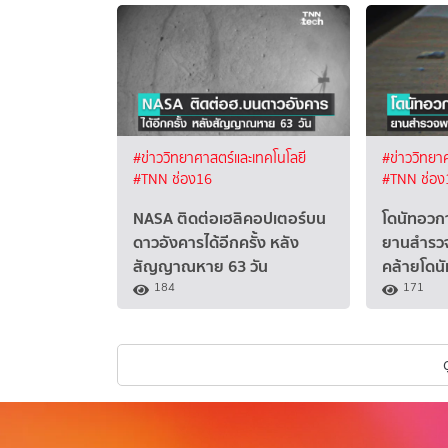
#ข่าววิทยาศาสตร์และเทคโนโลยี
#ข่าววิทยา
#TNN ช่อง16
#TNN ช่อง
NASA ติดต่อเฮลิคอปเตอร์บน
โดนัทอวก
ดาวอังคารได้อีกครั้ง หลัง
ยานสำรว
สัญญาณหาย 63 วัน
คล้ายโดนั
184
171