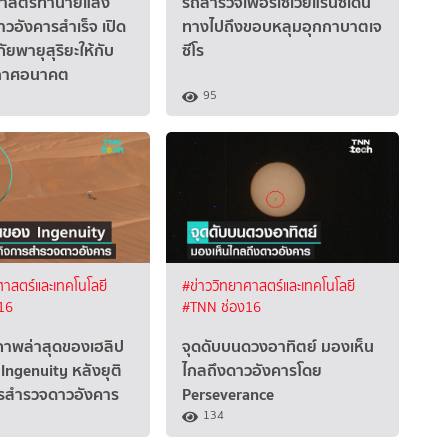
ศาสตร์ทำนายแสง
รถสํารวจเพอร์เซเวียแรนซ์เดิน
วอังคารสำเร็จ เปิด
ทางไปถึงขอบหลุมอุกกาบาตเจ
ัยพายุสุริยะให้กับ
ซีโร
วกาศอนาคต
95
ศาสตร์และเทคโนโลยี
#ข่าววิทยาศาสตร์และเทคโนโลยี
16
#TNN ช่อง16
าพล่าสุดของเฮลิป
จุดดับบนดวงอาทิตย์ มองเห็น
Ingenuity หลังยุติ
ไกลถึงดาวอังคารโดย
รสำรวจดาวอังคาร
Perseverance
134