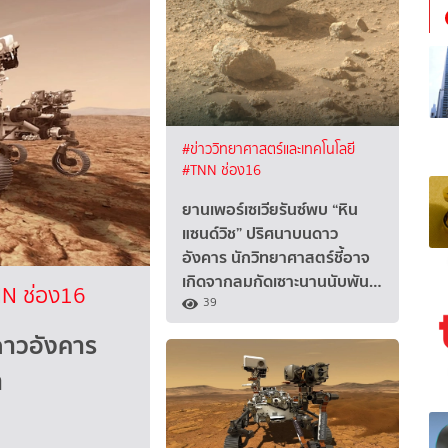
#ข่าววิทยาศาสตร์และเทคโนโลยี
#TNN ช่อง16
ยานเพอร์เซเวียรันซ์พบ “หิน
แซนด์วิช” ปริศนาบนดาว
อังคาร นักวิทยาศาสตร์ชี้อาจ
เกิดจากลมกัดเซาะนานนับพัน…
N ช่อง16
39
ดาวอังคาร
ต