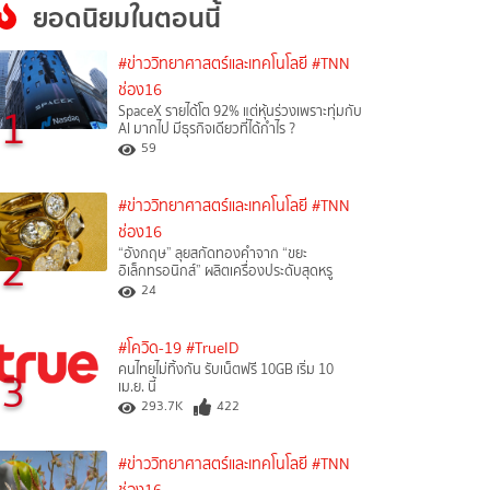
ยอดนิยมในตอนนี้
#ข่าววิทยาศาสตร์และเทคโนโลยี
#TNN
ช่อง16
1
SpaceX รายได้โต 92% แต่หุ้นร่วงเพราะทุ่มกับ
AI มากไป มีธุรกิจเดียวที่ได้กำไร ?
59
#ข่าววิทยาศาสตร์และเทคโนโลยี
#TNN
ช่อง16
2
“อังกฤษ” ลุยสกัดทองคำจาก “ขยะ
อิเล็กทรอนิกส์” ผลิตเครื่องประดับสุดหรู
24
#โควิด-19
#TrueID
คนไทยไม่ทิ้งกัน รับเน็ตฟรี 10GB เริ่ม 10
3
เม.ย. นี้
293.7K
422
#ข่าววิทยาศาสตร์และเทคโนโลยี
#TNN