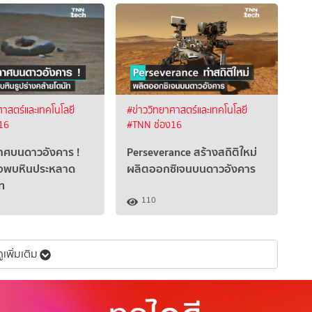
ศาสตร์และเทคโนโลยี
#ข่าววิทยาศาสตร์และเทคโนโลยี
16
#TNN ช่อง16
าศบนดาวอังคาร !
Perseverance สร้างสถิติใหม่
จพบหินประหลาด
ผลิตออกซิเจนบนดาวอังคาร
ท
110
ดูเพิ่มเติม