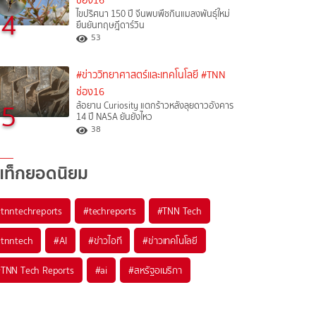
ช่อง16
4
ไขปริศนา 150 ปี จีนพบพืชกินแมลงพันธุ์ใหม่
ยืนยันทฤษฎีดาร์วิน
53
#ข่าววิทยาศาสตร์และเทคโนโลยี
#TNN
ช่อง16
5
ล้อยาน Curiosity แตกร้าวหลังลุยดาวอังคาร
14 ปี NASA ยันยังไหว
38
แท็กยอดนิยม
#
tnntechreports
#
techreports
#
TNN Tech
#
tnntech
#
AI
#
ข่าวไอที
#
ข่าวเทคโนโลยี
#
TNN Tech Reports
#
ai
#
สหรัฐอเมริกา