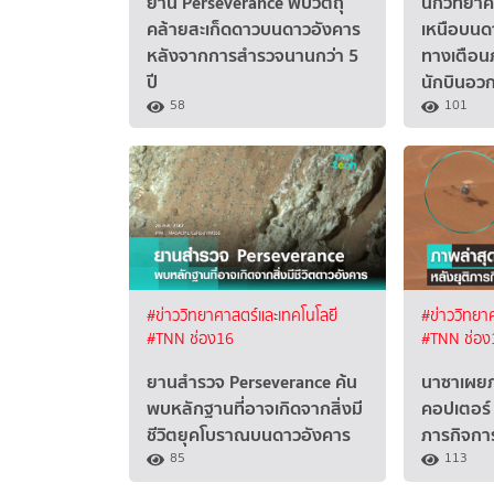
ยาน Perseverance พบวัตถุ
นักวิทยา
คล้ายสะเก็ดดาวบนดาวอังคาร
เหนือบนดา
หลังจากการสำรวจนานกว่า 5
ทางเตือนภ
ปี
นักบินอ
58
101
#ข่าววิทยาศาสตร์และเทคโนโลยี
#ข่าววิทยา
#TNN ช่อง16
#TNN ช่อง
ยานสำรวจ Perseverance ค้น
นาซาเผยภ
พบหลักฐานที่อาจเกิดจากสิ่งมี
คอปเตอร์ 
ชีวิตยุคโบราณบนดาวอังคาร
ภารกิจกา
85
113