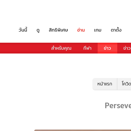
วันนี้
ดู
สิทธิพิเศษ
อ่าน
เกม
ตาตั้ง
สำหรับคุณ
กีฬา
ข่าว
ข่าว
หน้าแรก
โควิ
Perseve