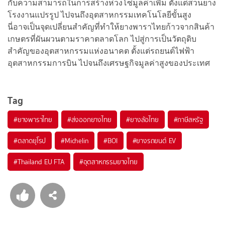
กับความสามารถในการสร้างห่วงโซ่มูลค่าเพิ่ม ตั้งแต่สวนยาง
โรงงานแปรรูป ไปจนถึงอุตสาหกรรมเทคโนโลยีขั้นสูง
นี่อาจเป็นจุดเปลี่ยนสำคัญที่ทำให้ยางพาราไทยก้าวจากสินค้า
เกษตรที่ผันผวนตามราคาตลาดโลก ไปสู่การเป็นวัตถุดิบ
สำคัญของอุตสาหกรรมแห่งอนาคต ตั้งแต่รถยนต์ไฟฟ้า
อุตสาหกรรมการบิน ไปจนถึงเศรษฐกิจมูลค่าสูงของประเทศ
Tag
#
ยางพาราไทย
#
ส่งออกยางไทย
#
ยางล้อไทย
#
ภาษีสหรัฐ
#
ตลาดยุโรป
#
Michelin
#
BOI
#
ยางรถยนต์ EV
#
Thailand EU FTA
#
อุตสาหกรรมยางไทย