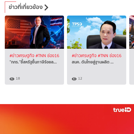
ข่าวที่เกี่ยวข้อง
#ข่าวเศรษฐกิจ
#TNN ช่อง16
#ข่าวเศรษฐกิจ
#TNN ช่อง16
"กกร."ชี้สหรัฐขึ้นภาษีร้อยล…
สนค. ดันไทยสู่ฐานผลิต …
18
12