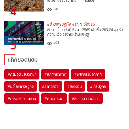
ไป โลกเตรียมรับศึกอากาศสุดขั้ว!
4
148
#ข่าวเศรษฐกิจ
#TNN ช่อง16
หุ้นดาวโจนส์วันนี้ 6 ส.ค. 2569 เพิ่มขึ้น 263.24 จุด รับ
ความหวังเจรจาอิหร่าน-สหรัฐ
5
108
แท็กยอดนิยม
#
กรมอุตุนิยมวิทยา
#
สภาพอากาศ
#
พยากรณ์อากาศ
#
ย่อโลกเศรษฐกิจ
#
ราคาทอง
#
โลกร้อน
#
เศรษฐกิจ
#
การตลาดเงินล้าน
#
ฝนตกหนัก
#
สมาคมค้าทองคำ