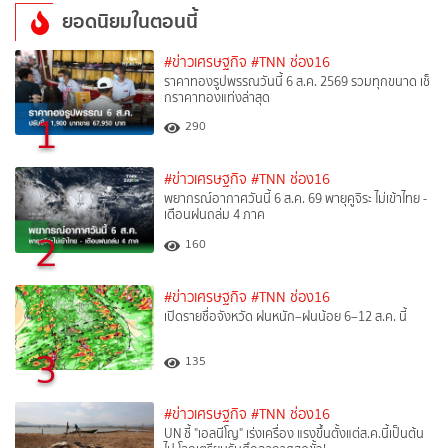
ยอดนิยมในตอนนี้
#ข่าวเศรษฐกิจ
#TNN ช่อง16
ราคาทองรูปพรรณวันนี้ 6 ส.ค. 2569 รวมทุกขนาด เช็
กราคาทองแท่งล่าสุด
1
290
#ข่าวเศรษฐกิจ
#TNN ช่อง16
พยากรณ์อากาศวันนี้ 6 ส.ค. 69 พายุคูจิระ ไม่เข้าไทย -
เตือนฝนถล่ม 4 ภาค
2
160
#ข่าวเศรษฐกิจ
#TNN ช่อง16
เปิดรายชื่อจังหวัด ฝนหนัก–ฝนน้อย 6–12 ส.ค. นี้
3
135
#ข่าวเศรษฐกิจ
#TNN ช่อง16
UN ชี้ "เอลนีโญ" เร่งเครื่อง แรงขึ้นตั้งแต่ส.ค.นี้เป็นต้น