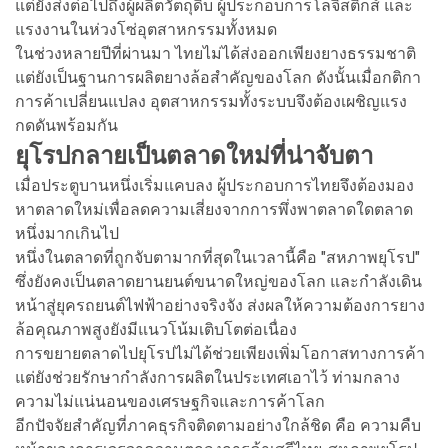
แต่ยังส่งต่อไปถึงผู้ผลิตวัตถุดิบ ผู้ประกอบการโลจิสติกส์ และ
แรงงานในห่วงโซ่อุตสาหกรรมทั้งหมด
ในช่วงหลายปีที่ผ่านมา ไทยไม่ได้ส่งออกเพียงยางธรรมชาติ
แต่ยังเป็นฐานการผลิตยางล้อสำคัญของโลก ดังนั้นเมื่อกติกา
การค้าเปลี่ยนแปลง อุตสาหกรรมทั้งระบบจึงต้องเผชิญแรง
กดดันพร้อมกัน
ยุโรปกลายเป็นตลาดใหม่ที่น่าจับตา
เมื่อประตูบานหนึ่งเริ่มแคบลง ผู้ประกอบการไทยจึงต้องมอง
หาตลาดใหม่เพื่อลดความเสี่ยงจากการพึ่งพาตลาดใดตลาด
หนึ่งมากเกินไป
หนึ่งในตลาดที่ถูกจับตามากที่สุดในเวลานี้คือ "สหภาพยุโรป"
ซึ่งยังคงเป็นตลาดยานยนต์ขนาดใหญ่ของโลก และกำลังเดิน
หน้าสู่ยุครถยนต์ไฟฟ้าอย่างจริงจัง ส่งผลให้ความต้องการยาง
ล้อคุณภาพสูงยังมีแนวโน้มเติบโตต่อเนื่อง
การขยายตลาดไปยุโรปไม่ได้ช่วยเพียงเพิ่มโอกาสทางการค้า
แต่ยังช่วยรักษากำลังการผลิตในประเทศเอาไว้ ท่ามกลาง
ความไม่แน่นอนของเศรษฐกิจและการค้าโลก
อีกปัจจัยสำคัญที่ภาคธุรกิจติดตามอย่างใกล้ชิด คือ ความคืบ