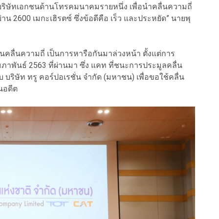
ิษัท​เอกชนด้านโทรคมนาคม​รายหนึ่ง เพื่อนำคลื่น​ความถี่
่​ย่าน 2600 เม​กะ​เฮิรตซ์​ ซึ่งข้อดีคือ เร็ว และประหยัด” นายพุ
นคลื่นความถี่ เป็นการหารือกันมาล่วงหน้า ตั้งแต่การ
าพันธ์​ 2563​ ที่ผ่านมา​ ซึ่ง แคท ที่ชนะการประมูลคลื่น​
 บริษัท ทรู​ คอร์ปอ​เรชั่น​ จำกัด​ (มหาชน) เพื่อขอใช้คลื่น​
นอดีต