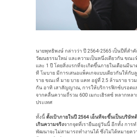
นายพุทธิพงษ์ กล่าวว่า ปี 2564-2565 เป็นปีที่สำค
วัฒนธรรม​ใหม่ และความเป็นหนึ่งเดียวกัน ขณะที่ 
และ 1 ปี โดยสิ่งแรกที่จะเกิดขึ้น​ภายใน​เดือน​มีน
ที โมบาย มีการเสนอแพ็ค​เกจแบบ​เดียวกันให้กับลูก
ราย ขณะที่​ มาย บาย แคท อยู่ที่ 2.5 ล้านราย รวม 2
กัน อาทิ เสาสัญญาณ, การให้บริการฟิกซ์​บรอดแบ
จากคลื่น​ความถี่รวม 600 เมกะเฮิรตซ์​ หลากหล
ประเทศ
ทั้งนี้​
ตั้งเป้าภายในปี 2564 เอ็นทีจะขึ้นเป็นบริ
เกินความ​จริง
จากจุดที่เรายืนอยู่วันนี้ อีกทั้ง
พัฒนาจะไม่สามารถ​ทำงานได้ ซึ่ง​ไม่ได้หมายความ​