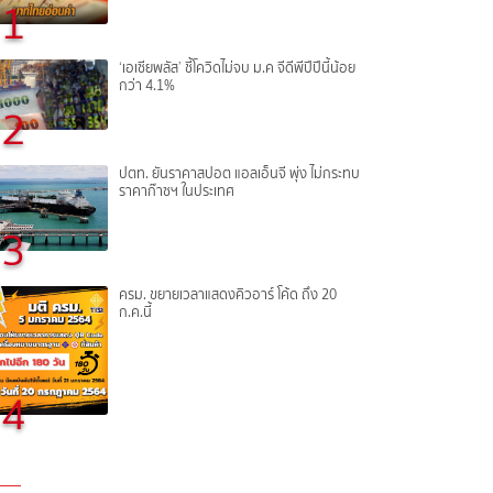
1
‘เอเซียพลัส’ ชี้โควิดไม่จบ ม.ค จีดีพีปีปีนี้น้อย
กว่า 4.1%
2
ปตท. ยันราคาสปอต แอลเอ็นจี พุ่ง ไม่กระทบ
ราคาก๊าซฯ ในประเทศ
3
ครม. ขยายเวลาแสดงคิวอาร์ โค้ด ถึง 20
ก.ค.นี้
4