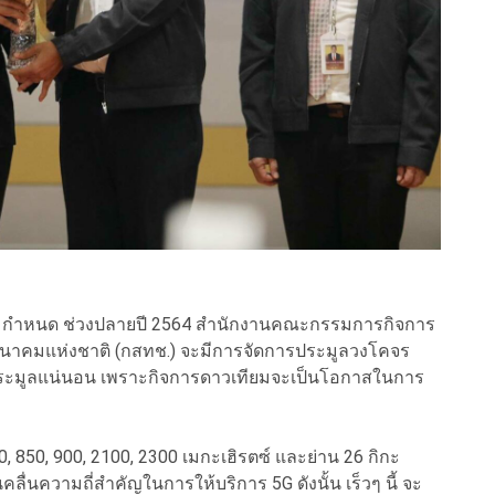
ตามกำหนด ช่วงปลายปี 2564 สำนักงาน​คณะกรรมการกิจการ
คมแห่งชาติ​ (กสทช.)​ จะมีการจัด​การประมูล​วงโคจร​
มการประมูล​แน่นอน เพราะกิจการ​ดาวเทียม​จะเป็นโอกาสในการ
00, 850, 900, 2100, 2300 เมกะเฮิรตซ์​ และ​ย่าน​ 26 กิกะ​
เป็นคลื่นความถี่​สำคัญในการให้บริการ 5G ดังนั้น​ เร็วๆ นี้ จะ