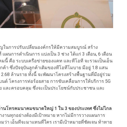
ัญในการปรับเปลี่ยน​องค์กร​ให้มีความสมบูรณ์​ สร้าง
แผนการดำเนินการ แบ่งเป็น 3 ช่วง ได้แก่ 3 เดือน, 6 เดือน
าคม​นี้ คือ ระบบเครือข่าย​ของแคท และทีโอที​ จะรวมเป็น​เอ็น
ค้า ซึ่งปัจจุบัน​ลูกค้าเดิมของทีโอทีโมบาย มีอยู่ 1.8 แสน
.68 ล้านราย ทั้งนี้ ​จะพัฒนาโครงสร้าง​พื้นฐาน​ที่มีอยู่ร่วม
นด์​ โครงการท่อร้อยสาย การขับเคลื่อน​การให้บริการ 5G
าย และครอบคลุม ซึ่งจะเป็นประโยชน์​กับประชาชน​ และ
ษัทด้านโทรคมนาคม​ขนาดใหญ่ 1 ใน 3 ของประเทศ​ ซึ่งไม่ไกล
 การทำงานทุกอย่างต้องมีเป้าหมาย​ หากไม่มีการวางแผนการ
ว่า เอ็นทีจะมาแทนที่​ใคร เรามีเป้าหมาย​ที่ชัดเจน ท้าทาย​