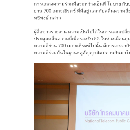
การแถลงความร่วมมือระหว่างเอ็นที โมบาย กับบร
ย่าน 700 เม​กะ​เฮิรตซ์​ ที่มีอยู่ แลกกับคลื่นความถี
ทธิพงษ์ กล่าว
ผู้สื่อข่าวรายงาน ความเป็นไปได้ในการแลกเปลี่ย
ประมูลคลื่นความถี่เพื่อรองรับ 5G ในช่วงเดือนกุมภ
ความถี่​ย่าน 700 เม​กะ​เฮิรตซ์​ไปนั้น มีการเจรจากับ
ความถี่ร่วมกันในฐานะคู่สัญญาสัมปทานกันมาใ