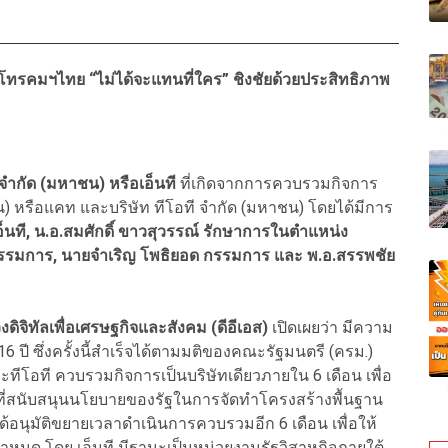
ริษัทโทรคมฯไทย “ไม่ได้จะแทนที่ใคร” ชิงชัยด้วยประสิทธิภาพ ​
ำกัด (มหาชน) หรือเอ็นที
ที่เกิดจากการควบรวมกิจการ
 หรือแคท และบริษัท ทีโอที จำกัด (มหาชน) โดยได้มีการ
ที, น.อ.สมศักดิ์ ขาวสุวรรณ์ รักษาการในตำแหน่ง
กรรมการ, นายจำเริญ โพธิยอด กรรมการ และ พ.อ.สรรพชัย
ิจิทัลเพื่อเศรษฐกิจและสังคม (ดีอีเอส)
เปิดเผย​ว่า มีความ
 ซึ่งครั้งนี้​สำเร็จได้ตามมติของคณะรัฐมนตรี (ครม.)​
ละทีโอที ควบรวมกิจการเป็นบริษัทเดียวภายใน 6 เดือน เพื่อ
ี่สนับสนุนนโยบายของรัฐในการจัดทำโครงสร้างพื้นฐาน
 ได้อนุมัติขยายเวลาดำเนินการควบรวมอีก 6 เดือน เพื่อ​ให้
นด โดย เอ็นที มีฐานะเป็นหน่วยงานรัฐวิสาหกิจภายใต้