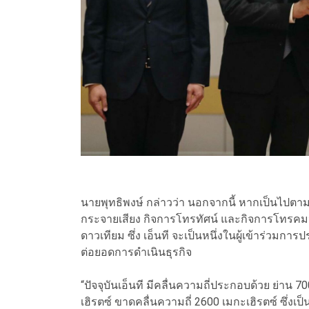
นายพุทธิพงษ์ กล่าวว่า นอกจากนี้​ หากเป็นไป
กระจายเสียง กิจการโทรทัศน์ และกิจการโทรคมนา
ดาวเทียม​ ซึ่ง เอ็นที จะเป็นหนึ่งในผู้​เข้าร่ว
ต่อยอดการดำเนิน​ธุรกิจ​
“ปัจจุบัน​เอ็นที มีคลื่น​ความถี่​ประกอบด้วย ย่าน 7
เฮิรตซ์​ ขาดคลื่น​ความถี่​ 2600 เม​กะ​เฮิรตซ์​ ซึ่ง