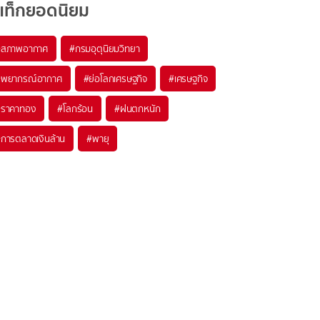
แท็กยอดนิยม
#
สภาพอากาศ
#
กรมอุตุนิยมวิทยา
#
พยากรณ์อากาศ
#
ย่อโลกเศรษฐกิจ
#
เศรษฐกิจ
#
ราคาทอง
#
โลกร้อน
#
ฝนตกหนัก
#
การตลาดเงินล้าน
#
พายุ