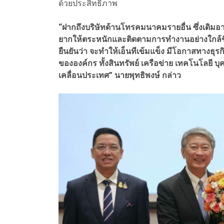
ด้วยประสิทธิภาพ​
“ฝากถึงบริษัทด้านโทรคมนาคมรายอื่น ซึ่งเดิมอาจมอง
ยา​กให้ตระหนัก​และติดตามการทำงานอย่างใกล้ชิด​ 
ยืนยัน​ว่า จะทำให้เอ็นทีเข้มแข็ง มีโอกาส​ทางธุรก
ขององค์กร ทั้งสินทรัพย์ เครือข่าย เทคโนโลยี 
เคลื่อนประเทศ” นายพุทธิพงษ์ กล่าว