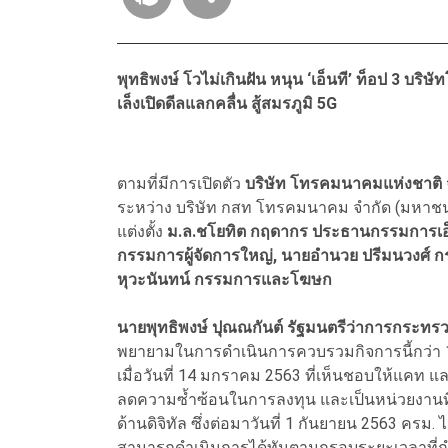
พุทธิ​พงษ์​ โวไม่เกินฝัน หนุน ‘​เอ็นที’ ท็อป 3 บ
เล็งเปิดดีลแลกคลื่น สู้สมรภูมิ​ 5G
ตามที่มีการเปิดตัว
บริษัท โทรคมนาคมแห่งชาติ จ
ระหว่าง บริษัท กสท โทรคมนาคม จำกัด (มหาชน)
แต่งตั้ง
ม.ล.ชโยทิต กฤดากร ประธานกรรมการเอ็น
กรรมการผู้จัดการใหญ่, นายอำนวย ปรีมนวงศ์ 
หุวะนันทน์ กรรมการและโฆษก
นายพุทธิพงษ์ ปุณณกันต์ รัฐมนตรีว่าการกระทรวงด
พยายามในการดำเนินการควบรวมกิจการนี้กว่า 16 ปี
เมื่อวันที่ 14 มกราคม 2563 ที่เห็นชอบให้แคท แ
ลดความซ้ำซ้อนในการลงทุน และเป็นหน่วยงานท
ด้านดิจิทัล ซึ่งต่อมาวันที่ 1 กันยายน 2563 ครม.
สามารถดำเนินการได้ทันตามกรอบระยะเวลาที่กำห