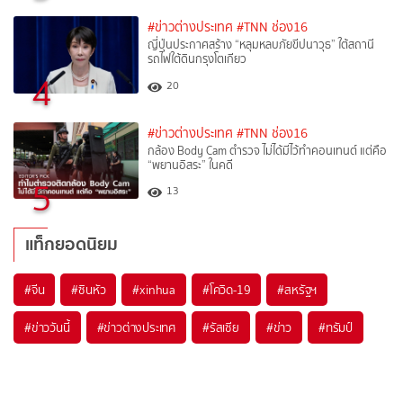
#ข่าวต่างประเทศ
#TNN ช่อง16
ญี่ปุ่นประกาศสร้าง “หลุมหลบภัยขีปนาวุธ” ใต้สถานี
รถไฟใต้ดินกรุงโตเกียว
4
20
#ข่าวต่างประเทศ
#TNN ช่อง16
กล้อง Body Cam ตำรวจ ไม่ได้มีไว้ทำคอนเทนต์ แต่คือ
“พยานอิสระ” ในคดี
5
13
แท็กยอดนิยม
#
จีน
#
ซินหัว
#
xinhua
#
โควิด-19
#
สหรัฐฯ
#
ข่าววันนี้
#
ข่าวต่างประเทศ
#
รัสเซีย
#
ข่าว
#
ทรัมป์