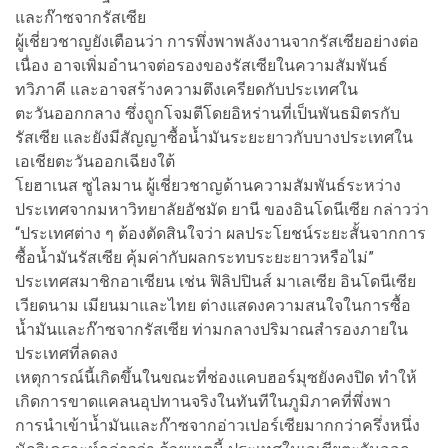
และก๊าซจากรัสเซีย
ผู้เชี่ยวชาญยังเตือนว่า การพึ่งพาพลังงานจากรัสเซียอย่างต่อ
เนื่อง อาจเพิ่มอำนาจต่อรองของรัสเซียในความสัมพันธ์
ทวิภาคี และอาจสร้างความตึงเครียดกับประเทศใน
ตะวันออกกลาง ซึ่งถูกโจมตีโดยอิหร่านที่เป็นพันธมิตรกับ
รัสเซีย และยังมีสัญญาซื้อน้ำมันระยะยาวกับบางประเทศใน
เอเชียตะวันออกเฉียงใต้
โยฮาเนส ซูไลมาน ผู้เชี่ยวชาญด้านความสัมพันธ์ระหว่าง
ประเทศจากมหาวิทยาลัยอัชมัด ยานี ของอินโดนีเซีย กล่าวว่า
“ประเทศต่าง ๆ ต้องตัดสินใจว่า ผลประโยชน์ระยะสั้นจากการ
ซื้อน้ำมันรัสเซีย คุ้มค่ากับผลกระทบระยะยาวหรือไม่”
ประเทศสมาชิกอาเซียน เช่น ฟิลิปปินส์ มาเลเซีย อินโดนีเซีย
เวียดนาม เมียนมาและไทย ต่างแสดงความสนใจในการซื้อ
น้ำมันและก๊าซจากรัสเซีย ท่ามกลางปริมาณสำรองภายใน
ประเทศที่ลดลง
เหตุการณ์นี้เกิดขึ้นในขณะที่ช่องแคบฮอร์มุซยังคงปิด ทำให้
เกิดการขาดแคลนอุปทานจริงในทันทีในภูมิภาคที่พึ่งพา
การนำเข้าน้ำมันและก๊าซจากอ่าวเปอร์เซียมากกว่าครึ่งหนึ่ง