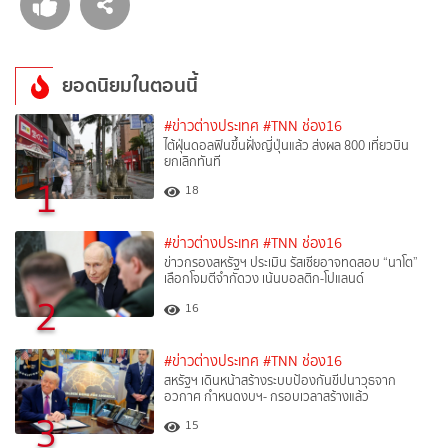
ยอดนิยมในตอนนี้
#ข่าวต่างประเทศ
#TNN ช่อง16
ไต้ฝุ่นดอลฟินขึ้นฝั่งญี่ปุ่นแล้ว ส่งผล 800 เที่ยวบิน
ยกเลิกทันที
1
18
#ข่าวต่างประเทศ
#TNN ช่อง16
ข่าวกรองสหรัฐฯ ประเมิน รัสเซียอาจทดสอบ “นาโต”
เลือกโจมตีจำกัดวง เน้นบอลติก-โปแลนด์
2
16
#ข่าวต่างประเทศ
#TNN ช่อง16
สหรัฐฯ เดินหน้าสร้างระบบป้องกันขีปนาวุธจาก
อวกาศ กำหนดงบฯ- กรอบเวลาสร้างแล้ว
3
15