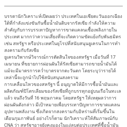
บรรดานักวิเคราะห์เปิดเผยว่า ประเทศในเอเชียตะวันออกเฉียง
ใต้ที่กำลังแข่งขันกันซื้อน้ำมันดิบจากรัสเซีย กำลังให้ความ
สำคัญกับการบรรเทาปัญหาการขาดแคลนเชื้อเพลิงภายใน
ประเทศ มากกว่าความเสี่ยงที่จะเกิดความขัดแย้งกับพันธมิตร
เช่น สหรัฐฯ หรือประเทศในยุโรปที่สนับสนุนยูเครนในการทำ
สงครามกับรัสเซีย
ยูเครนวิพากษ์วิจารณ์การตัดสินใจของสหรัฐฯ เมื่อวันที่ 17
เมษายน ที่ขยายการผ่อนผันให้รัสเซียสามารถขายน้ำมันได้
แม้จะมีมาตรการคว่ำบาตรจากตะวันตก โดยระบุว่ารายได้
เหล่านี้จะถูกนำไปใช้สนับสนุนสงคราม
การเคลื่อนไหวของสหรัฐฯ นี้ อนุญาตให้มีการซื้อน้ำมันและ
ผลิตภัณฑ์ปิโตรเลียมของรัสเซียที่ถูกบรรทุกอยู่บนเรือในทะเล
แล้ว จนถึงวันที่ 16 พฤษภาคม โดยสหรัฐฯ ให้เหตุผลว่าการ
ผ่อนผันดังกล่าว มีเป้าหมายเพื่อบรรเทาปัญหาการขาดแคลน
อุปทานพลังงาน ซึ่งเกิดจากสงครามกับอิหร่านที่เริ่มขึ้นใน
เดือนกุมภาพันธ์ อย่างไรก็ตาม นักวิเคราะห์ให้สัมภาษณ์กับ
CNA ว่า สหรัฐฯอาจยังคงมองในแง่ลบต่อประเทศที่ซื้อน้ำมัน