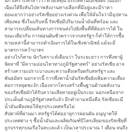
นักวิเคราะห์กล่าวว่า ด้วยเหตุนี้ ประเทศในเอเชียตะวันออก
เฉียงใต้จึงหันไปหาพลังงานทางเลือกที่มีอยู่และมีราคา
ย่อมเยากว่าอย่างรัสเซียอย่างเร่งด่วน เพื่อให้มั่นใจว่ามีอุปทาน
เพียงพอ ซึ่งในบริบทนี้ รัสเซียมีปริมาณน้ำมันที่พร้อม และ
สามารถเปลี่ยนเส้นทางการขนส่งไปยังพื้นที่ที่ต้องการได้ ใน
ขณะเดียวกัน การผ่อนผันชั่วคราวจากสหรัฐฯ ก็ทำให้การซื้อ
ขายเหล่านี้สามารถดำเนินการได้ในเชิงพาณิชย์ แม้จะมี
มาตรการคว่ำบาตร
อย่างไรก็ตาม นักวิเคราะห์เตือนว่า ในระยะยาว การพึ่งพาผู้
จัดหาที่ “มีความอ่อนไหวทางภูมิรัฐศาสตร์” อย่างรัสเซีย อาจ
สร้างความเปราะบางและความตึงเครียดกับสหรัฐฯ และ
พันธมิตร นอกจากนี้ การพึ่งพาน้ำมันรัสเซียยังเพิ่มความเสี่ยง
ต่อการหยุดชะงัก เนื่องจากโครงสร้างพื้นฐานด้านพลังงาน
ของรัสเซียมักได้รับความเสียหายอยู่เป็นระยะ
นอกเหนือจาก
ประเด็นด้านภูมิรัฐศาสตร์แล้ว อีกคำถามหนึ่งคือ รัสเซียจะมี
น้ำมันเพียงพอให้ทุกประเทศหรือไม่
สัปดาห์ที่ผ่านมา สหรัฐฯได้ต่ออายุการผ่อนผัน อนุญาตให้
ประเทศต่าง ๆ ซื้อน้ำมันและผลิตภัณฑ์ปิโตรเลียมของรัสเซียที่
ถูกบรรทุกบนเรือในทะเลแล้ว เป็นเวลาประมาณ 1 เดือน จนถึง