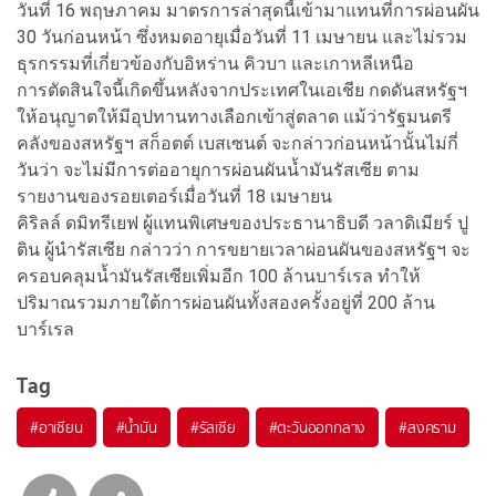
วันที่ 16 พฤษภาคม
มาตรการล่าสุดนี้เข้ามาแทนที่การผ่อนผัน
30 วันก่อนหน้า ซึ่งหมดอายุเมื่อวันที่ 11 เมษายน และไม่รวม
ธุรกรรมที่เกี่ยวข้องกับอิหร่าน คิวบา และเกาหลีเหนือ
การตัดสินใจนี้เกิดขึ้นหลังจากประเทศในเอเชีย กดดันสหรัฐฯ
ให้อนุญาตให้มีอุปทานทางเลือกเข้าสู่ตลาด แม้ว่ารัฐมนตรี
คลังของสหรัฐฯ สก็อตต์ เบสเซนต์ จะกล่าวก่อนหน้านั้นไม่กี่
วันว่า จะไม่มีการต่ออายุการผ่อนผันน้ำมันรัสเซีย ตาม
รายงานของรอยเตอร์เมื่อวันที่ 18 เมษายน
คิริลล์ ดมิทรีเยฟ ผู้แทนพิเศษของประธานาธิบดี วลาดิเมียร์ ปู
ติน ผู้นำรัสเซีย กล่าวว่า การขยายเวลาผ่อนผันของสหรัฐฯ จะ
ครอบคลุมน้ำมันรัสเซียเพิ่มอีก 100 ล้านบาร์เรล ทำให้
ปริมาณรวมภายใต้การผ่อนผันทั้งสองครั้งอยู่ที่ 200 ล้าน
บาร์เรล
Tag
#
อาเซียน
#
น้ำมัน
#
รัสเซีย
#
ตะวันออกกลาง
#
สงคราม