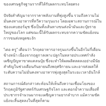
ของเศรษฐกิจฐานรากที่ได้รับผลกระทบโดยตรง
ปัจจัยสำคัญมาจากราคาพลังงานที่พุ่งสูงขึ้น รวมถึงความไม่
มั่นคงทางอาหารที่ทวีความรุนแรง โดยเฉพาะสถานการณ์ใน
ช่องแคบฮอร์มุซ ซึ่งเป็นทั้งเส้นทางขนส่งน้ำมันและปุ๋ยราย
ใหญ่ของโลก แต่ขณะนี้ได้รับผลกระทบจากความขัดแย้งจน
การขนส่งหยุดชะงัก
“เดอ ครู” เตือนว่า วิกฤตอาหารอาจรุนแรงขึ้นในอีกไม่กี่เดือน
ข้างหน้า เนื่องจากฤดูกาลเพาะปลูกในหลายประเทศกำลัง
เผชิญปัญหาขาดแคลนปุ๋ย ซึ่งจะทำให้ผลผลิตลดลงอย่างมีนัย
สำคัญในช่วงเดือนกันยายนถึงพฤศจิกายน และอาจส่งผลให้
ระดับความไม่มั่นคงทางอาหารพุ่งสูงสุดในระยะเวลาอันใกล้
สถานการณ์ดังกล่าวสะท้อนให้เห็นถึงความเชื่อมโยงของ
วิกฤตภูมิรัฐศาสตร์กับเศรษฐกิจโลก และตอกย้ำความเสี่ยงที่
ประชากรจำนวนมากจะเผชิญความยากลำบาก แม้ความขัด
แย้งจะสิ้นสุดลงในที่สุดก็ตาม