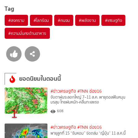
Tag
#
สงคราม
#
โลกร้อน
#
คนจน
#
พลังงาน
#
เศรษฐกิจ
#
ความมั่นคงด้านอาหาร
ยอดนิยมในตอนนี้
#ข่าวเศรษฐกิจ
#TNN ช่อง16
จับตาฝนระลอกใหญ่ 7–11 ส.ค. พายุดอลฟินหนุน
มรสุม ไทยฝนหนัก-คลื่นทะเลแรง
1
608
#ข่าวเศรษฐกิจ
#TNN ช่อง16
พายุลูกที่ 15 “จันหอม” จ่อถล่ม “ญี่ปุ่น” 11 ส.ค.นี้