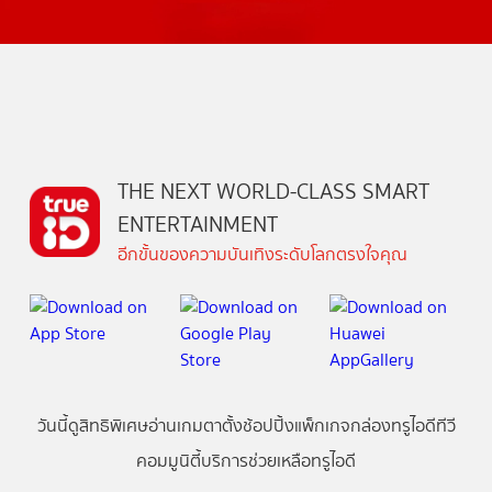
THE NEXT WORLD-CLASS SMART
ENTERTAINMENT
อีกขั้นของความบันเทิงระดับโลกตรงใจคุณ
วันนี้
ดู
สิทธิพิเศษ
อ่าน
เกม
ตาตั้ง
ช้อปปิ้ง
แพ็กเกจ
กล่องทรูไอดีทีวี
คอมมูนิตี้
บริการช่วยเหลือทรูไอดี