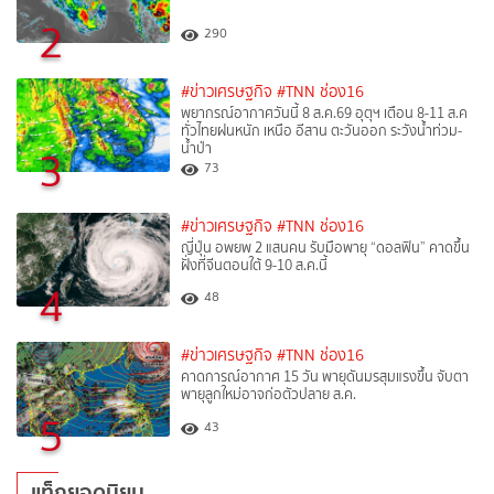
2
290
#ข่าวเศรษฐกิจ
#TNN ช่อง16
พยากรณ์อากาศวันนี้ 8 ส.ค.69 อุตุฯ เตือน 8-11 ส.ค
ทั่วไทยฝนหนัก เหนือ อีสาน ตะวันออก ระวังน้ำท่วม-
น้ำป่า
3
73
#ข่าวเศรษฐกิจ
#TNN ช่อง16
ญี่ปุ่น อพยพ 2 แสนคน รับมือพายุ “ดอลฟิน” คาดขึ้น
ฝั่งที่จีนตอนใต้ 9-10 ส.ค.นี้
4
48
#ข่าวเศรษฐกิจ
#TNN ช่อง16
คาดการณ์อากาศ 15 วัน พายุดันมรสุมแรงขึ้น จับตา
พายุลูกใหม่อาจก่อตัวปลาย ส.ค.
5
43
แท็กยอดนิยม