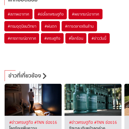
#
สภาพอากาศ
#
ย่อโลกเศรษฐกิจ
#
พยากรณ์อากาศ
#
กรมอุตุนิยมวิทยา
#
ฝนตก
#
การตลาดเงินล้าน
#
คาดการณ์อากาศ
#
เศรษฐกิจ
#
โลกร้อน
#
ข่าววันนี้
ข่าวที่เกี่ยวข้อง
#ข่าวเศรษฐกิจ
#TNN ช่อง16
#ข่าวเศรษฐกิจ
#TNN ช่อง16
โลกร้อนเพิ่มความ…
รัฐบาล เดินหน้าลดค่าค…