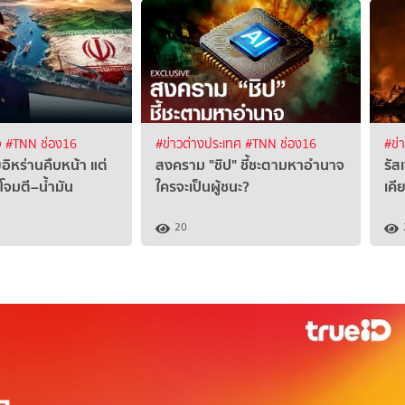
จ
#TNN ช่อง16
#ข่าวต่างประเทศ
#TNN ช่อง16
#ข่
ุยอิหร่านคืบหน้า แต่
สงคราม "ชิป" ชี้ชะตามหาอำนาจ
รัส
กโจมตี–น้ำมัน
ใครจะเป็นผู้ชนะ?
เคี
20