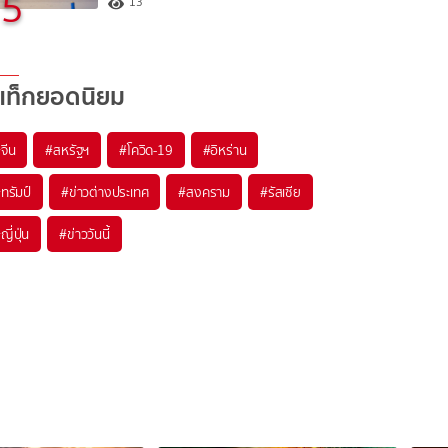
5
13
แท็กยอดนิยม
#
จีน
#
สหรัฐฯ
#
โควิด-19
#
อิหร่าน
#
ทรัมป์
#
ข่าวต่างประเทศ
#
สงคราม
#
รัสเซีย
#
ญี่ปุ่น
#
ข่าววันนี้