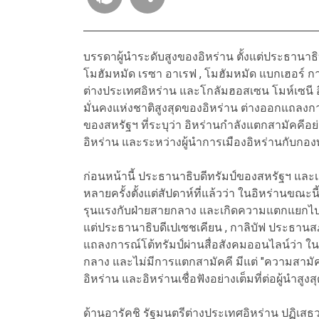
บรรดาผู้นำระดับสูงของอิหร่าน ตั้งแต่ประธานาธิ
โมฮัมหมัด เรซา อาเรฟ , โมฮัมหมัด แบกเฮอร์ กาล
ต่างประเทศอิหร่าน และโกลัมฮอสเซน โมห์เซนี
มั่นคงแห่งชาติสูงสุดของอิหร่าน ต่างออกแถลงก
ของสหรัฐฯ ที่ระบุว่า อิหร่านกำลังแตกสามัคคีอ
อิหร่าน และระหว่างผู้นำการเมืองอิหร่านกับกอง
ก่อนหน้านี้ ประธานาธิบดีทรัมป์ของสหรัฐฯ และ
หลายครั้งตั้งแต่สัปดาห์ที่แล้วว่า ในอิหร่านขณะน
รุนแรงกับฝ่ายสายกลาง และเกิดความแตกแยกไปทั
แต่ประธานาธิบดีเปเซชเคียน , กาลิบัฟ ประธานส
แถลงการณ์โต้ทรัมป์ผ่านสื่อสังคมออนไลน์ว่า ในอิ
กลาง และไม่มีการแตกสามัคคี มีแต่ "ความสามัค
อิหร่าน และอิหร่านเชื่อฟังอย่างเต็มที่ต่อผู้นำสู
ด้านอารัคชิ รัฐมนตรีต่างประเทศอิหร่าน ปฏิเสธวา