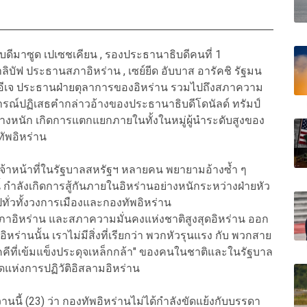
บดีมาซูด เปเซชเคียน , รองประธานาธิบดีคนที่ 1
ิบัฟ ประธานสภาอิหร่าน , เซย์ยีด อับบาส อารัคชิ รัฐมน
 อีเจ ประธานฝ่ายตุลาการของอิหร่าน รวมไปถึงสภาความ
ารณ์ปฏิเสธฅำกล่าวอ้างของประธานาธิบดีโดนัลด์ ทรัมป์
ย่างหนัก เกิดการแตกแยกภายในทั้งในหมู่ผู้นำระดับสูงของ
ทัพอิหร่าน
เจ้าหน้าที่ในรัฐบาลสหรัฐฯ หลายคน พยายามอ้างซ้ำ ๆ
ี้ กำลังเกิดการสู้กันภายในอิหร่านอย่างหนักระหว่างฝ่ายหัว
่วทั้งวงการเมืองและกองทัพอิหร่าน
ภาอิหร่าน และสภาความมั่นคงแห่งชาติสูงสุดอิหร่าน ออก
หร่านนั้น เราไม่มีสิ่งที่เรียกว่า พวกหัวรุนแรง กับ พวกสาย
คีที่เข้มแข็งประดุจเหล็กกล้า" ของคนในชาติและในรัฐบาล
งสุดแห่งการปฏิวัติอิสลามอิหร่าน
นนี้ (23) ว่า กองทัพอิหร่านไม่ได้กำลังขัดแย้งกับบรรดา