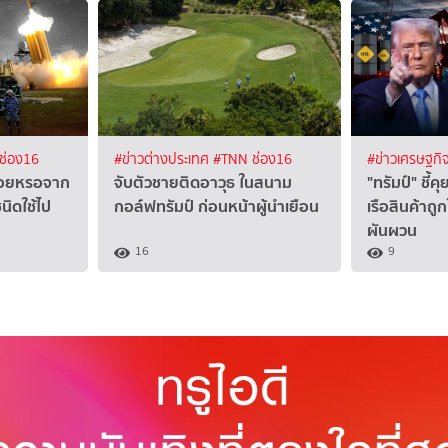
ช่อง16
#ข่าวต่างประเทศ
#TNN ช่อง16
#ข่าวเศรษฐกิ
ร่อยหรอจาก
จับตัวชายติดอาวุธ ในสนาม
"ทรัมป์" ชี้ค
ิดใช้ไป
กอล์ฟทรัมป์ ก่อนหน้าผู้นำเยือน
เรือสินค้าถู
ผันผวน
16
9