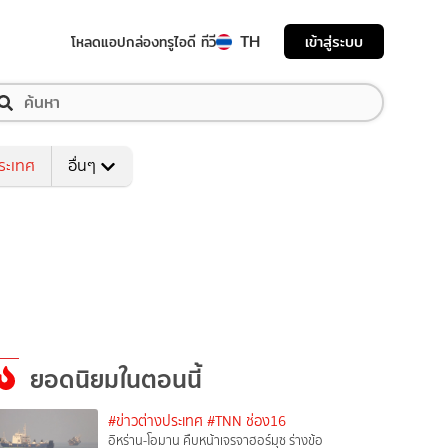
TH
เข้าสู่ระบบ
โหลดแอป
กล่องทรูไอดี ทีวี
ระเทศ
อื่นๆ
ยอดนิยมในตอนนี้
#ข่าวต่างประเทศ
#TNN ช่อง16
อิหร่าน-โอมาน คืบหน้าเจรจาฮอร์มุซ ร่างข้อ