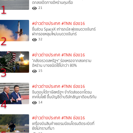
ตกลงเปิดทางอิหร่านคุมเรือ
1
21
#ข่าวต่างประเทศ
#TNN ช่อง16
ชิ้นส่วน SpaceX เท่ารถบัส พุ่งชนดวงจันทร์
ฝากรอยหลุมใหม่บนดวงจันทร์
2
32
#ข่าวต่างประเทศ
#TNN ช่อง16
"คลังจรวดสหรัฐฯ" ร่อยหรอจากสงคราม
อิหร่าน บางชนิดใช้ไปกว่า 80%
3
15
#ข่าวต่างประเทศ
#TNN ช่อง16
จีนตอบโต้ภาษีสหรัฐฯ จำกัดส่งออกโดรน
เทคโนโลยี ขึ้นบัญชีดำบริษัทสัญชาติอเมริกัน
4
14
#ข่าวต่างประเทศ
#TNN ช่อง16
เครื่องบินสินค้าเยอรมนีชนโดรนติดระเบิดที่
ยังไม่ทราบที่มา