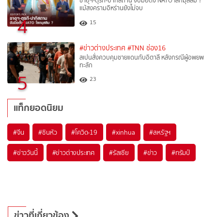
ซาอุฯ-ตุรกี-ปากีสถาน จับมือตั้ง NATO โลกมุสลิม ?
แม้สงครามอิหร่านยังไม่จบ
4
15
#ข่าวต่างประเทศ
#TNN ช่อง16
สเปนสั่งควบคุมชายแดนกับอิตาลี หลังกรณีผู้อพยพ
ทะลัก
5
23
แท็กยอดนิยม
#
จีน
#
ซินหัว
#
โควิด-19
#
xinhua
#
สหรัฐฯ
#
ข่าววันนี้
#
ข่าวต่างประเทศ
#
รัสเซีย
#
ข่าว
#
ทรัมป์
ข่าวที่เกี่ยวข้อง