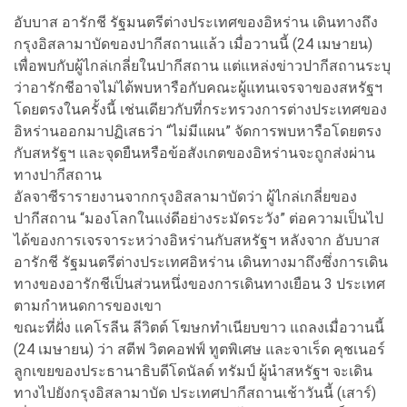
อับบาส อารักชี รัฐมนตรีต่างประเทศของอิหร่าน เดินทางถึง
กรุงอิสลามาบัดของปากีสถานแล้ว เมื่อวานนี้ (24 เมษายน)
เพื่อพบกับผู้ไกล่เกลี่ยในปากีสถาน แต่แหล่งข่าวปากีสถานระบุ
ว่าอารักชีอาจไม่ได้พบหารือกับคณะผู้แทนเจรจาของสหรัฐฯ
โดยตรงในครั้งนี้ เช่นเดียวกับที่กระทรวงการต่างประเทศของ
อิหร่านออกมาปฏิเสธว่า “ไม่มีแผน” จัดการพบหารือโดยตรง
กับสหรัฐฯ และจุดยืนหรือข้อสังเกตของอิหร่านจะถูกส่งผ่าน
ทางปากีสถาน
อัลจาซีรารายงานจากกรุงอิสลามาบัดว่า ผู้ไกล่เกลี่ยของ
ปากีสถาน “มองโลกในแง่ดีอย่างระมัดระวัง” ต่อความเป็นไป
ได้ของการเจรจาระหว่างอิหร่านกับสหรัฐฯ หลังจาก อับบาส
อารักชี รัฐมนตรีต่างประเทศอิหร่าน เดินทางมาถึงซึ่งการเดิน
ทางของอารักชีเป็นส่วนหนึ่งของการเดินทางเยือน 3 ประเทศ
ตามกำหนดการของเขา
ขณะที่ฝั่ง แคโรลีน ลีวิตต์ โฆษกทำเนียบขาว แถลงเมื่อวานนี้
(24 เมษายน) ว่า สตีฟ วิตคอฟฟ์ ทูตพิเศษ และจาเร็ด คุชเนอร์
ลูกเขยของประธานาธิบดีโดนัลด์ ทรัมป์ ผู้นำสหรัฐฯ จะเดิน
ทางไปยังกรุงอิสลามาบัด ประเทศปากีสถานเช้าวันนี้ (เสาร์)