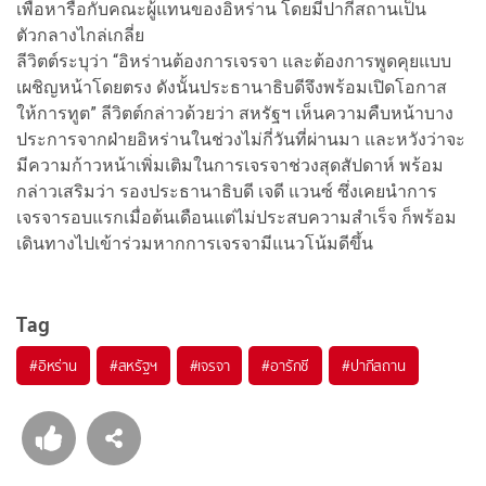
เพื่อหารือกับคณะผู้แทนของอิหร่าน โดยมีปากีสถานเป็น
ตัวกลางไกล่เกลี่ย
ลีวิตต์ระบุว่า “อิหร่านต้องการเจรจา และต้องการพูดคุยแบบ
เผชิญหน้าโดยตรง ดังนั้นประธานาธิบดีจึงพร้อมเปิดโอกาส
ให้การทูต” ลีวิตต์กล่าวด้วยว่า สหรัฐฯ เห็นความคืบหน้าบาง
ประการจากฝ่ายอิหร่านในช่วงไม่กี่วันที่ผ่านมา และหวังว่าจะ
มีความก้าวหน้าเพิ่มเติมในการเจรจาช่วงสุดสัปดาห์ พร้อม
กล่าวเสริมว่า รองประธานาธิบดี เจดี แวนซ์ ซึ่งเคยนำการ
เจรจารอบแรกเมื่อต้นเดือนแต่ไม่ประสบความสำเร็จ ก็พร้อม
เดินทางไปเข้าร่วมหากการเจรจามีแนวโน้มดีขึ้น
Tag
#
อิหร่าน
#
สหรัฐฯ
#
เจรจา
#
อารักชี
#
ปากีสถาน