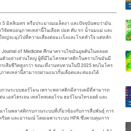
 5 มิลลิเมตร หรือประมาณเมล็ดงา และปัจจุบันพบว่ามัน
ิจัยพบอนุภาคเหล่านี้ในเลือด ปอด ตับ รก น้ำนมแม่ และ
ญ่จะมุ่งไปที่ความเสี่ยงต่อมะเร็งและโรคหัวใจ แต่หลัก
and Journal of Medicine ศึกษาคราบไขมันอุดตันในหลอด
ตัวอย่างส่วนใหญ่ ผู้ที่มีไมโครพลาสติกในคราบไขมันมี
รเสียชีวิตสูงกว่า ขณะที่งานทบทวนในปี 2025 พบไมโคร
ุภาคเหล่านี้สามารถผ่านแนวกั้นเลือดและสมองได้
กวนระบบฮอร์โมน เพราะพลาสติกมีสารเคมีที่สามารถ
ช่น เอสโตรเจน เทสโทสเตอโรน ฮอร์โมนไทรอยด์ และ
นพลาสติกรบกวนระบบที่เกี่ยวข้องกับการสืบพันธุ์ การ
รียด และอารมณ์ โดยเฉพาะระบบ HPA ซึ่งควบคุมการ