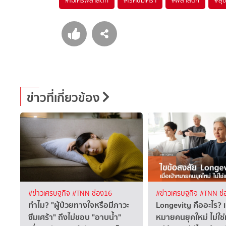
#
ไมโครพลาสตืก
#
โรคซึมเศร้า
#
พลาสติก
#
สุ
ข่าวที่เกี่ยวข้อง
#ข่าวเศรษฐกิจ
#TNN ช่อง16
#ข่าวเศรษฐกิจ
#TNN ช่
ทำไม? "ผู้ป่วยทางใจหรือมีภาวะ
Longevity คืออะไร? เม
ซึมเศร้า" ถึงไม่ชอบ "อาบน้ำ"
หมายคนยุคใหม่ ไม่ใช่