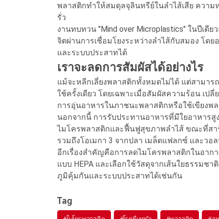
พลาสติกทำให้สมดุลจุลินทรีย์ในลำไส้เสีย ควา
รั่ว
งานทบทวน "Mind over Microplastics" ในปีเดีย
จิตผ่านการเชื่อมโยงระหว่างลำไส้กับสมอง โดยอน
และระบบประสาทได้
เราจะลดการสัมผัสได้อย่างไร
แม้จะหลีกเลี่ยงพลาสติกทั้งหมดไม่ได้ แต่สามาร
ใช้ครั้งเดียว โดยเฉพาะเมื่อสัมผัสความร้อน เป
การอุ่นอาหารในภาชนะพลาสติกหรือใช้เขียงพล
นอกจากนี้ การรับประทานอาหารที่มีใยอาหารสูง
ไมโครพลาสติกและฟื้นฟูสุขภาพลำไส้ ขณะที่สาร
รวมถึงโอเมกา 3 จากปลา เมล็ดแฟลกซ์ และวอล
อีกเรื่องสำคัญคือการลดไมโครพลาสติกในอากา
แบบ HEPA และเลือกใช้วัสดุจากเส้นใยธรรมชาต
ภูมิคุ้มกันและระบบประสาทได้เช่นกัน
Tag