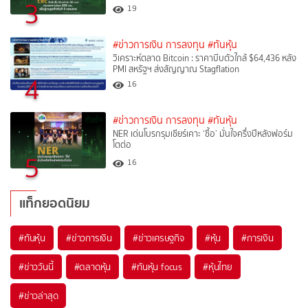
3
19
#ข่าวการเงิน การลงทุน
#ทันหุ้น
วิเคราะห์ตลาด Bitcoin : ราคาบีบตัวใกล้ $64,436 หลัง
PMI สหรัฐฯ ส่งสัญญาณ Stagflation
4
16
#ข่าวการเงิน การลงทุน
#ทันหุ้น
NER เด่นโบรกรุมเชียร์เคาะ ‘ซื้อ’ มั่นใจครึ่งปีหลังฟอร์ม
โตต่อ
5
16
แท็กยอดนิยม
#
ทันหุ้น
#
ข่าวการเงิน
#
ข่าวเศรษฐกิจ
#
หุ้น
#
การเงิน
#
ข่าววันนี้
#
ตลาดหุ้น
#
ทันหุ้น focus
#
หุ้นไทย
#
ข่าวล่าสุด