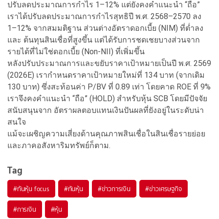
ปรับลดประมาณการกำไร 1–12% แต่ยังคงคำแนะนำ “ถือ”
เราได้ปรับลดประมาณการกำไรสุทธิปี พ.ศ. 2568–2570 ลง
1–12% จากสมมติฐาน ส่วนต่างอัตราดอกเบี้ย (NIM) ที่ต่ำลง
และ ต้นทุนสินเชื่อที่สูงขึ้น แต่ได้รับการชดเชยบางส่วนจาก
รายได้ที่ไม่ใช่ดอกเบี้ย (Non-NII) ที่เพิ่มขึ้น
หลังปรับประมาณการและขยับราคาเป้าหมายเป็นปี พ.ศ. 2569
(2026E) เรากำหนดราคาเป้าหมายใหม่ที่ 134 บาท (จากเดิม
130 บาท) ซึ่งสะท้อนค่า P/BV ที่ 0.89 เท่า โดยคาด ROE ที่ 9%
เราจึงคงคำแนะนำ “ถือ” (HOLD) สำหรับหุ้น SCB โดยมีปัจจัย
สนับสนุนจาก อัตราผลตอบแทนเงินปันผลที่ยังอยู่ในระดับน่า
สนใจ
แม้จะเผชิญความเสี่ยงด้านคุณภาพสินเชื่อในสินเชื่อรายย่อย
และภาคอสังหาริมทรัพย์ก็ตาม.
Tag
#
ทันหุ้น focus
#
ทันหุ้น
#
ข่าวการเงิน
#
ข่าวเศรษฐกิจ
#
การเงิน
#
หุ้น