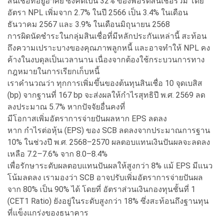
สินเชื่อที่อยู่อาศัย ซึ่งคิดเป็น 32% ของพอร์ตสินเชื่อรวม โดย
อัตรา NPL เพิ่มจาก 2.7% ในปี 2566 เป็น 3.4% ในเดือน
ธันวาคม 2567 และ 3.9% ในเดือนมิถุนายน 2568
การผิดนัดชำระในกลุ่มสินเชื่อที่มีหลักประกันเหล่านี้ สะท้อน
ถึงความเปราะบางของคุณภาพลูกหนี้ และอาจทำให้ NPL คง
ค้างในงบดุลเป็นเวลานาน เนื่องจากต้องใช้กระบวนการทาง
กฎหมายในการเรียกเก็บหนี้
เราคำนวณว่า ทุกการเพิ่มขึ้นของต้นทุนสินเชื่อ 10 จุดเบสิส
(bp) จากฐานที่ 167 bp จะส่งผลให้กำไรสุทธิปี พ.ศ. 2569 ลด
ลงประมาณ 5.7% หากปัจจัยอื่นคงที่
มีโอกาสเพิ่มอัตราการจ่ายปันผลหาก EPS ลดลง
หาก กำไรต่อหุ้น (EPS) ของ SCB ลดลงจากประมาณการฐาน
10% ในช่วงปี พ.ศ. 2568–2570 ผลตอบแทนเงินปันผลจะลดลง
เหลือ 7.2–7.6% จาก 8.0–8.4%
เพื่อรักษาระดับผลตอบแทนปันผลให้สูงกว่า 8% แม้ EPS มีแนว
โน้มลดลง เรามองว่า SCB อาจปรับเพิ่มอัตราการจ่ายปันผล
จาก 80% เป็น 90% ได้ โดยที่ อัตราส่วนเงินกองทุนชั้นที่ 1
(CET1 Ratio) ยังอยู่ในระดับสูงกว่า 18% ซึ่งสะท้อนถึงฐานทุน
ที่แข็งแกร่งของธนาคาร