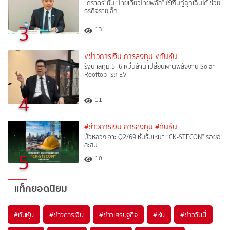
“ภราดร”ยัน “ไทยเที่ยวไทยพลัส” ใช้เงินกู้ฉุกเฉินได้ ช่วย
ธุรกิจรายเล็ก
3
13
#ข่าวการเงิน การลงทุน
#ทันหุ้น
รัฐบาลทุ่ม 5–6 หมื่นล้าน เปลี่ยนผ่านพลังงาน Solar
Rooftop–รถ EV
4
11
#ข่าวการเงิน การลงทุน
#ทันหุ้น
บัวหลวงเจาะ Q2/69 หุ้นรับเหมา “CK-STECON” รอย่อ
สะสม
5
10
แท็กยอดนิยม
#
ทันหุ้น
#
ข่าวการเงิน
#
ข่าวเศรษฐกิจ
#
หุ้น
#
ข่าววันนี้