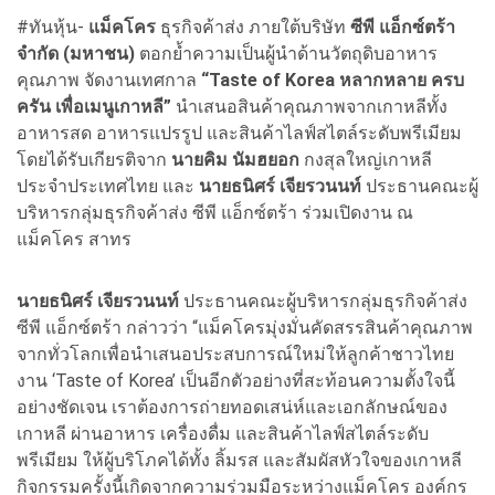
#ทันหุ้น-
แม็คโคร
ธุรกิจค้าส่ง ภายใต้บริษัท
ซีพี แอ็กซ์ตร้า
จำกัด (มหาชน)
ตอกย้ำความเป็นผู้นำด้านวัตถุดิบอาหาร
คุณภาพ จัดงานเทศกาล
“Taste of Korea หลากหลาย ครบ
ครัน เพื่อเมนูเกาหลี”
นำเสนอสินค้าคุณภาพจากเกาหลีทั้ง
อาหารสด อาหารแปรรูป และสินค้าไลฟ์สไตล์ระดับพรีเมียม
โดยได้รับเกียรติจาก
นายคิม นัมฮยอก
กงสุลใหญ่เกาหลี
ประจำประเทศไทย และ
นายธนิศร์ เจียรวนนท์
ประธานคณะผู้
บริหารกลุ่มธุรกิจค้าส่ง ซีพี แอ็กซ์ตร้า ร่วมเปิดงาน ณ
แม็คโคร สาทร
นายธนิศร์ เจียรวนนท์
ประธานคณะผู้บริหารกลุ่มธุรกิจค้าส่ง
ซีพี แอ็กซ์ตร้า กล่าวว่า “แม็คโครมุ่งมั่นคัดสรรสินค้าคุณภาพ
จากทั่วโลกเพื่อนำเสนอประสบการณ์ใหม่ให้ลูกค้าชาวไทย
งาน ‘Taste of Korea’ เป็นอีกตัวอย่างที่สะท้อนความตั้งใจนี้
อย่างชัดเจน เราต้องการถ่ายทอดเสน่ห์และเอกลักษณ์ของ
เกาหลี ผ่านอาหาร เครื่องดื่ม และสินค้าไลฟ์สไตล์ระดับ
พรีเมียม ให้ผู้บริโภคได้ทั้ง ลิ้มรส และสัมผัสหัวใจของเกาหลี
กิจกรรมครั้งนี้เกิดจากความร่วมมือระหว่างแม็คโคร องค์กร