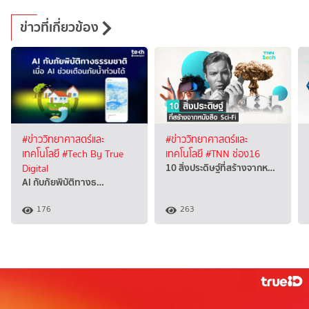
ข่าวที่เกี่ยวข้อง
#ข่าววิทยาศาสตร์และ
#ข่าววิทยาศาสตร์และ
เทคโนโลยี
#Tech By True
เทคโนโลยี
#TNN ช่อง16
10 สิ่งประดิษฐ์ที่สร้างจากห…
Digital
AI กับภัยพิบัติทางธ…
176
263