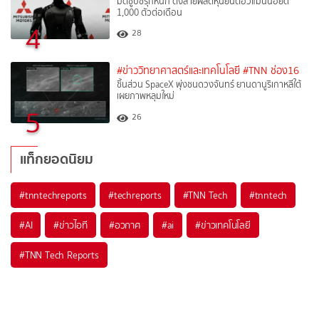
มิตซูบิชิรุกหนัก ตั้งสายผลิตหุ่นยนต์ฮิวแมนนอยด์
1,000 ตัวต่อเดือน
4
28
#ข่าววิทยาศาสตร์และเทคโนโลยี
#TNN ช่อง16
ชิ้นส่วน SpaceX พุ่งชนดวงจันทร์ ยานดานูริเกาหลีใต้
เผยภาพหลุมใหม่
5
26
แท็กยอดนิยม
#
tnntechreports
#
techreports
#
TNN Tech
#
tnntech
#
AI
#
ข่าวไอที
#
อวกาศ
#
ai
#
ข่าวเทคโนโลยี
#
TNN Tech Reports