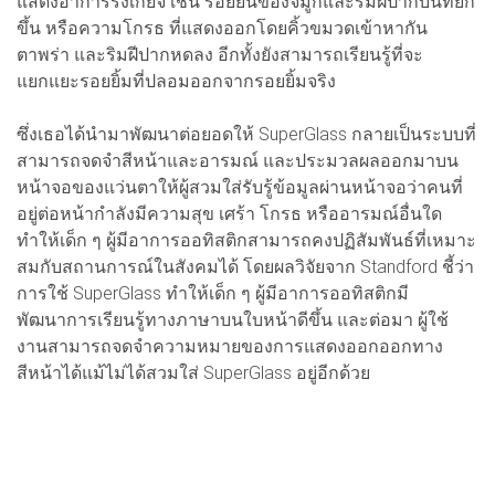
แสดงอาการรังเกียจ เช่น รอยย่นของจมูกและริมฝีปากบนที่ยก
ขึ้น หรือความโกรธ ที่แสดงออกโดยคิ้วขมวดเข้าหากัน
ตาพร่า และริมฝีปากหดลง อีกทั้งยังสามารถเรียนรู้ที่จะ
แยกแยะรอยยิ้มที่ปลอมออกจากรอยยิ้มจริง
ซึ่งเธอได้นำมาพัฒนาต่อยอดให้ SuperGlass กลายเป็นระบบที่
สามารถจดจำสีหน้าและอารมณ์ และประมวลผลออกมาบน
หน้าจอของแว่นตาให้ผู้สวมใส่รับรู้ข้อมูลผ่านหน้าจอว่าคนที่
อยู่ต่อหน้ากำลังมีความสุข เศร้า โกรธ หรืออารมณ์อื่นใด
ทำให้เด็ก ๆ ผู้มีอาการออทิสติกสามารถคงปฏิสัมพันธ์ที่เหมาะ
สมกับสถานการณ์ในสังคมได้ โดยผลวิจัยจาก Standford ชี้ว่า
การใช้ SuperGlass ทำให้เด็ก ๆ ผู้มีอาการออทิสติกมี
พัฒนาการเรียนรู้ทางภาษาบนใบหน้าดีขึ้น และต่อมา ผู้ใช้
งานสามารถจดจำความหมายของการแสดงออกออกทาง
สีหน้าได้แม้ไม่ได้สวมใส่ SuperGlass อยู่อีกด้วย