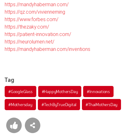
https://mandyhaberman.com/
https://qz.com/vivienneming
https://www.forbes.com/
https://thezaky.com/
https://patient-innovation.com/
https://neurolumen.net/
https://mandyhaberman.com/inventions
Tag
#
GoogleGlass
#
HappyMothersDay
#
Innovations
#
Mothersday
#
TechByTrueDigital
#
ThaiMothersDay