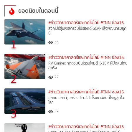
ยอดนิยมในตอนนี้
#ข่าววิทยาศาสตร์และเทคโนโลยี
#TNN ช่อง16
สิงคโปร์ซุ่มเจรจาร่วมโปรเจกต์ GCAP เล็งพัฒนารบยุค
6
1
58
#ข่าววิทยาศาสตร์และเทคโนโลยี
#TNN ช่อง16
RV Connex ทดสอบบินโดรนโจมตี K-18M ฝีมือคนไทย
สำเร็จ
2
33
#ข่าววิทยาศาสตร์และเทคโนโลยี
#TNN ช่อง16
อีลอน มัสก์ ทุ่มสร้าง Terafab โรงงานชิปที่ใหญ่สุดใน
โลก
3
32
#ข่าววิทยาศาสตร์และเทคโนโลยี
#TNN ช่อง16