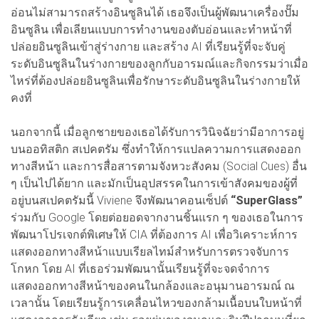
อ่อนไม่สามารถสร้างอินซูลินได้ เธอจึงเป็นผู้พัฒนาเครื่องปั๊ม
อินซูลิน เพื่อเลียนแบบการทำงานของตับอ่อนและทำหน้าที่
ปล่อยอินซูลินเข้าสู่ร่างกาย และสร้าง AI ที่เรียนรู้ที่จะจับคู่
ระดับอินซูลินในร่างกายของลูกกับอารมณ์และกิจกรรมว่าเมื่อ
ไหร่ที่ต้องปล่อยอินซูลินเพื่อรักษาระดับอินซูลินในร่างกายให้
คงที่
นอกจากนี้ เมื่อลูกชายของเธอได้รับการวินิจฉัยว่ามีอาการอยู่
บนออทิสติก สเปคตรัม ซึ่งทำให้การแปลความการแสดงออก
ทางสีหน้า และการสื่อสารตามจังหวะสังคม (Social Cues) อื่น
ๆ เป็นไปได้ยาก และมักเป็นอุปสรรคในการเข้าสังคมของผู้ที่
อยู่บนสเปคตรัมนี้ Viviene จึงพัฒนาคอนเซ็ปต์
“SuperGlass”
ร่วมกับ Google โดยต่อยอดจากงานชิ้นแรก ๆ ของเธอใน
การ
พัฒนาโปรเจกต์พิเศษให้ CIA ที่ต้องการ AI เพื่อวิเคราะห์การ
แสดงออกทางสีหน้าแบบเรียลไทม์สำหรับการตรวจจับการ
โกหก โดย AI ที่เธอร่วมพัฒนานั้นเรียนรู้ที่จะจดจำการ
แสดงออกทางสีหน้าของคนในกล้องและอนุมานอารมณ์ ณ
เวลานั้น โดยเรียนรู้การเคลื่อนไหวของกล้ามเนื้อบนใบหน้าที่