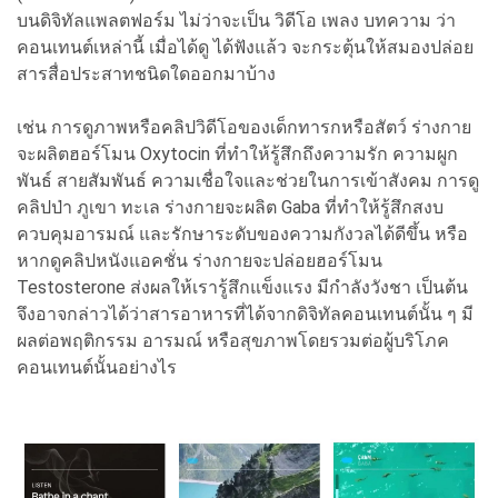
บนดิจิทัลแพลตฟอร์ม ไม่ว่าจะเป็น วิดีโอ เพลง บทความ ว่า
คอนเทนต์เหล่านี้ เมื่อได้ดู ได้ฟังแล้ว จะกระตุ้นให้สมองปล่อย
สารสื่อประสาทชนิดใดออกมาบ้าง
เช่น การดูภาพหรือคลิปวิดีโอของเด็กทารกหรือสัตว์ ร่างกาย
จะผลิตฮอร์โมน Oxytocin ที่ทำให้รู้สึกถึงความรัก ความผูก
พันธ์ สายสัมพันธ์ ความเชื่อใจและช่วยในการเข้าสังคม การดู
คลิปป่า ภูเขา ทะเล ร่างกายจะผลิต Gaba ที่ทำให้รู้สึกสงบ
ควบคุมอารมณ์ และรักษาระดับของความกังวลได้ดีขึ้น หรือ
หากดูคลิปหนังแอคชั่น ร่างกายจะปล่อยฮอร์โมน
Testosterone ส่งผลให้เรารู้สึกแข็งแรง มีกำลังวังชา เป็นต้น
จึงอาจกล่าวได้ว่าสารอาหารที่ได้จากดิจิทัลคอนเทนต์นั้น ๆ มี
ผลต่อพฤติกรรม อารมณ์ หรือสุขภาพโดยรวมต่อผู้บริโภค
คอนเทนต์นั้นอย่างไร