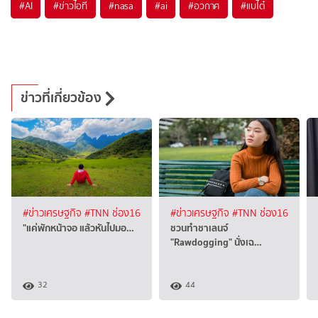
#
AI
#
ข่าวไอที
#
nasa
#
ai
#
อวกาศ
#
แบไต๋
ข่าวที่เกี่ยวข้อง
#ข่าวเศรษฐกิจ
#TNN ช่อง16
#ข่าวเศรษฐกิจ
#TNN ช่อง16
"แค่พักหน้าจอ แล้วหันไปมอ…
ชวนทำชาเลนจ์
"Rawdogging" นั่งเฉ…
32
44