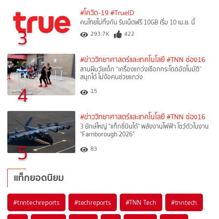
#โควิด-19
#TrueID
คนไทยไม่ทิ้งกัน รับเน็ตฟรี 10GB เริ่ม 10 เม.ย. นี้
3
293.7K
422
#ข่าววิทยาศาสตร์และเทคโนโลยี
#TNN ช่อง16
สานฝันวัยเด็ก “เครื่องแกว่งเชือกกระโดดอัตโนมัติ”
สนุกได้ ไม่ง้อคนช่วยแกว่ง
4
15
#ข่าววิทยาศาสตร์และเทคโนโลยี
#TNN ช่อง16
3 ยักษ์ใหญ่ "แท็กซี่บินได้" พลังงานไฟฟ้า โชว์ตัวในงาน
"Farnborough 2026"
5
83
แท็กยอดนิยม
#
tnntechreports
#
techreports
#
TNN Tech
#
tnntech