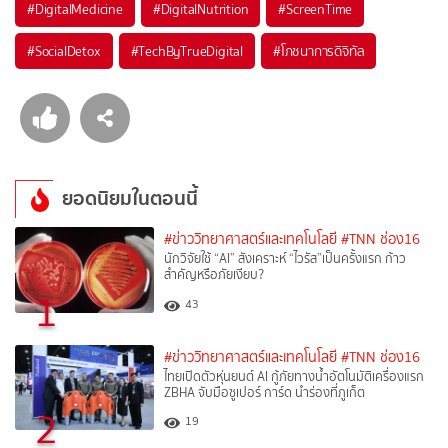
#
DigitalMedicine
#
DigitalNutrition
#
ScreenTime
#
SocialDetox
#
TechByTrueDigital
#
โภชนาการดิจิทัล
ยอดนิยมในตอนนี้
#ข่าววิทยาศาสตร์และเทคโนโลยี
#TNN ช่อง16
นักวิจัยใช้ “AI” สังเคราะห์ “ไวรัส”เป็นครั้งแรก ก้าว
สำคัญหรือภัยเงียบ?
1
43
#ข่าววิทยาศาสตร์และเทคโนโลยี
#TNN ช่อง16
ไทยเปิดตัวหุ่นยนต์ AI กู้ภัยทางน้ำอัตโนมัติเครื่องแรก
ZBHA จับมือซูเปอร์ การ์ด นำร่องที่ภูเก็ต
2
19