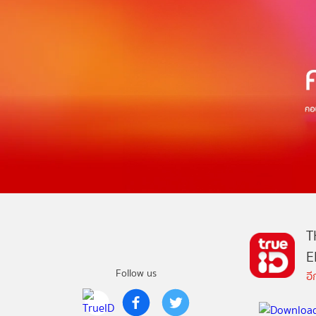
T
E
Follow us
อ