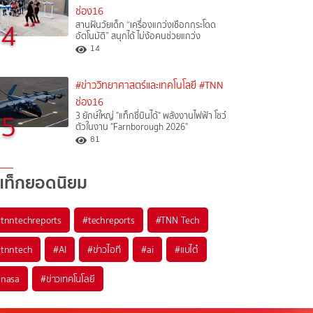
ช่อง16
4
สานฝันวัยเด็ก “เครื่องแกว่งเชือกกระโดด
อัตโนมัติ” สนุกได้ ไม่ง้อคนช่วยแกว่ง
14
#ข่าววิทยาศาสตร์และเทคโนโลยี
#TNN
ช่อง16
5
3 ยักษ์ใหญ่ "แท็กซี่บินได้" พลังงานไฟฟ้า โชว์
ตัวในงาน "Farnborough 2026"
81
แท็กยอดนิยม
#
tnntechreports
#
techreports
#
TNN Tech
#
tnntech
#
AI
#
ข่าวไอที
#
ai
#
แบไต๋
#
nasa
#
ข่าวเทคโนโลยี