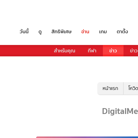
วันนี้
ดู
สิทธิพิเศษ
อ่าน
เกม
ตาตั้ง
สำหรับคุณ
กีฬา
ข่าว
ข่าว
หน้าแรก
โควิ
DigitalMed