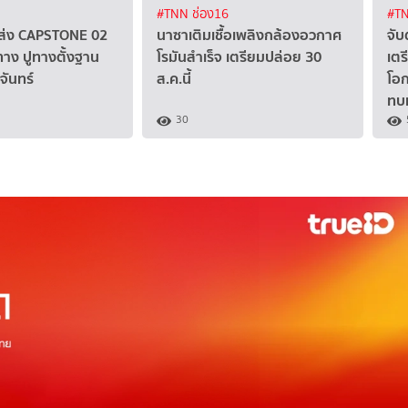
#TNN ช่อง16
#TN
ส่ง CAPSTONE 02
นาซาเติมเชื้อเพลิงกล้องอวกาศ
จับ
ง ปูทางตั้งฐาน
โรมันสำเร็จ เตรียมปล่อย 30
เตร
ันทร์
ส.ค.นี้
โอ
ทบ
30