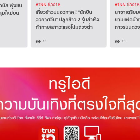
ถบัส พุ่งชน
#TNN ช่อง16
#TNN ช่อง16
เกี่ยวข้าวบนอวกาศ ! “นักบิน
นาซาเตรียม
ุมใหม่บน
อวกาศจีน” ปลูกข้าว 2 รุ่นสำเร็จ
ยานแฝดนำทา
ท้าทายสภาวะแรงโน้มถ่วงต่ำ
ถาวรบนดวงจ
33
73