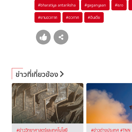
#
bharatiya antariksha
#
gaganyaan
#
isro
#
ยานอวกาศ
#
อวกาศ
#
อินเดีย
ข่าวที่เกี่ยวข้อง
#ข่าววิทยาศาสตร์และเทคโนโลยี
#ข่าวต่างประเทศ
#TNN 