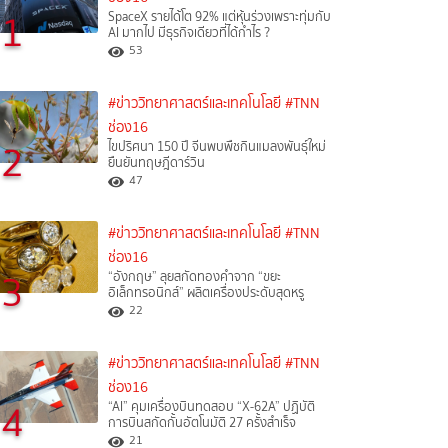
1
SpaceX รายได้โต 92% แต่หุ้นร่วงเพราะทุ่มกับ
AI มากไป มีธุรกิจเดียวที่ได้กำไร ?
53
#ข่าววิทยาศาสตร์และเทคโนโลยี
#TNN
ช่อง16
2
ไขปริศนา 150 ปี จีนพบพืชกินแมลงพันธุ์ใหม่
ยืนยันทฤษฎีดาร์วิน
47
#ข่าววิทยาศาสตร์และเทคโนโลยี
#TNN
ช่อง16
3
“อังกฤษ” ลุยสกัดทองคำจาก “ขยะ
อิเล็กทรอนิกส์” ผลิตเครื่องประดับสุดหรู
22
#ข่าววิทยาศาสตร์และเทคโนโลยี
#TNN
ช่อง16
4
“AI” คุมเครื่องบินทดสอบ “X-62A” ปฏิบัติ
การบินสกัดกั้นอัตโนมัติ 27 ครั้งสำเร็จ
21