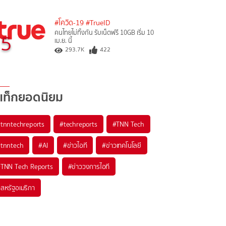
#โควิด-19
#TrueID
คนไทยไม่ทิ้งกัน รับเน็ตฟรี 10GB เริ่ม 10
5
เม.ย. นี้
293.7K
422
แท็กยอดนิยม
#
tnntechreports
#
techreports
#
TNN Tech
#
tnntech
#
AI
#
ข่าวไอที
#
ข่าวเทคโนโลยี
#
TNN Tech Reports
#
ข่าววงการไอที
#
สหรัฐอเมริกา