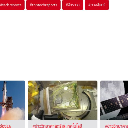
#
techreports
#
tnntechreports
#
จักรวาล
#
ดวงจันทร์
ช่อง16
#ข่าววิทยาศาสตร์และเทคโนโลยี
#ข่าววิทยาศาส