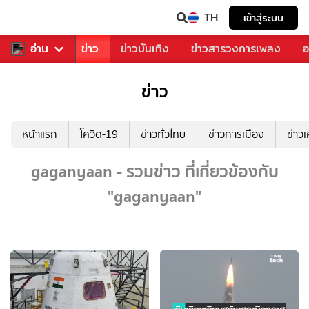
TH
เข้าสู่ระบบ
บคุณ
อ่าน
กีฬา
ข่าว
ข่าวบันเทิง
ข่าวสารวงการเพลง
อ
ข่าว
หน้าแรก
โควิด-19
ข่าวทั่วไทย
ข่าวการเมือง
ข่าว
gaganyaan - รวมข่าว ที่เกี่ยวข้องกับ
"gaganyaan"