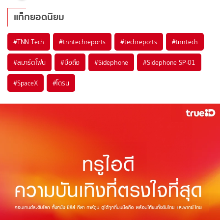
แท็กยอดนิยม
#
TNN Tech
#
tnntechreports
#
techreports
#
tnntech
#
สมาร์ตโฟน
#
มือถือ
#
Sidephone
#
Sidephone SP-01
#
SpaceX
#
โดรน