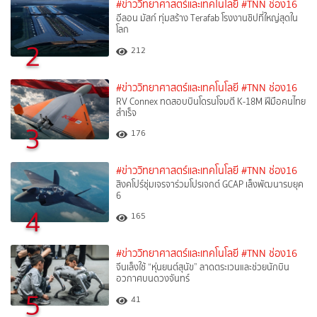
#ข่าววิทยาศาสตร์และเทคโนโลยี
#TNN ช่อง16
อีลอน มัสก์ ทุ่มสร้าง Terafab โรงงานชิปที่ใหญ่สุดใน
โลก
2
212
#ข่าววิทยาศาสตร์และเทคโนโลยี
#TNN ช่อง16
RV Connex ทดสอบบินโดรนโจมตี K-18M ฝีมือคนไทย
สำเร็จ
3
176
#ข่าววิทยาศาสตร์และเทคโนโลยี
#TNN ช่อง16
สิงคโปร์ซุ่มเจรจาร่วมโปรเจกต์ GCAP เล็งพัฒนารบยุค
6
4
165
#ข่าววิทยาศาสตร์และเทคโนโลยี
#TNN ช่อง16
จีนเล็งใช้ “หุ่นยนต์สุนัข” ลาดตระเวนและช่วยนักบิน
อวกาศบนดวงจันทร์
5
41