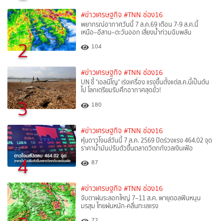
#ข่าวเศรษฐกิจ
#TNN ช่อง16
พยากรณ์อากาศวันนี้ 7 ส.ค.69 เตือน 7-9 ส.ค.นี้
เหนือ–อีสาน–ตะวันออก เสี่ยงน้ำท่วมฉับพลัน
2
104
#ข่าวเศรษฐกิจ
#TNN ช่อง16
UN ชี้ "เอลนีโญ" เร่งเครื่อง แรงขึ้นตั้งแต่ส.ค.นี้เป็นต้น
ไป โลกเตรียมรับศึกอากาศสุดขั้ว!
3
180
#ข่าวเศรษฐกิจ
#TNN ช่อง16
หุ้นดาวโจนส์วันนี้ 7 ส.ค. 2569 ปิดร่วงแรง 464.02 จุด
ราคาน้ำมันปรับตัวขึ้นตลาดวิตกกังวลเงินเฟ้อ
4
87
#ข่าวเศรษฐกิจ
#TNN ช่อง16
จับตาฝนระลอกใหญ่ 7–11 ส.ค. พายุดอลฟินหนุน
มรสุม ไทยฝนหนัก-คลื่นทะเลแรง
72