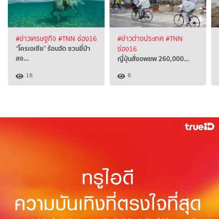
#ข่าวเศรษฐกิจ
#TNN ช่อง16
#ข่าวต่างประเทศ
#TNN
“โครเอเชีย” ร้อนจัด ชวนขี่ม้า
ช่อง16
ลง…
ญี่ปุ่นสั่งอพยพ 260,000…
18
8