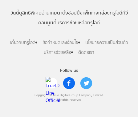
วันนี้
ดู
สิทธิพิเศษ
อ่าน
เกม
ตาตั้ง
ช้อปปิ้ง
แพ็กเกจ
กล่องทรูไอดีทีวี
คอมมูนิตี้
บริการช่วยเหลือทรูไอดี
เกี่ยวกับทรูไอดี
ข้อกำหนดและเงื่อนไข
นโยบายความเป็นส่วนตัว
บริการช่วยเหลือ
ติดต่อเรา
Follow us
Copyright © True Digital Group Company Limited.
All rights reserved