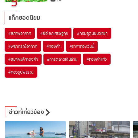
5
แท็กยอดนิยม
#
สภาพอากาศ
#
ย่อโลกเศรษฐกิจ
#
กรมอุตุนิยมวิทยา
#
พยากรณ์อากาศ
#
ทองคำ
#
ราคาทองวันนี้
#
สมาคมค้าทองคำ
#
การตลาดเงินล้าน
#
ทองคำแท่ง
#
ทองรูปพรรณ
ข่าวที่เกี่ยวข้อง