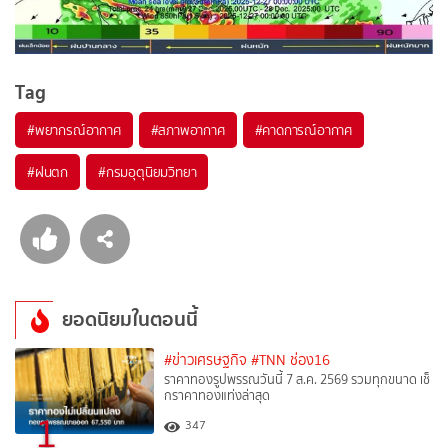
Tag
#
พยากรณ์อากาศ
#
สภาพอากาศ
#
คาดการณ์อากาศ
#
ฝนตก
#
กรมอุตุนิยมวิทยา
ยอดนิยมในตอนนี้
#ข่าวเศรษฐกิจ
#TNN ช่อง16
ราคาทองรูปพรรณวันนี้ 7 ส.ค. 2569 รวมทุกขนาด เช็
กราคาทองแท่งล่าสุด
1
347